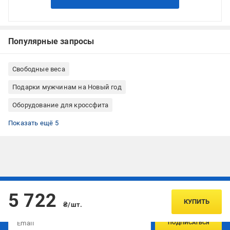
Популярные запросы
Свободные веса
Подарки мужчинам на Новый год
Оборудование для кроссфита
Все для йоги
Фитнес и тренировки
Гантели наборные
Гантели профессиональные
Черные гантели
Показать ещё 5
Подписывайтесь, чтобы узнавать первым об акцияx и
5 722
предложениях:
КУПИТЬ
₴/шт.
ПОДПИСАТЬСЯ