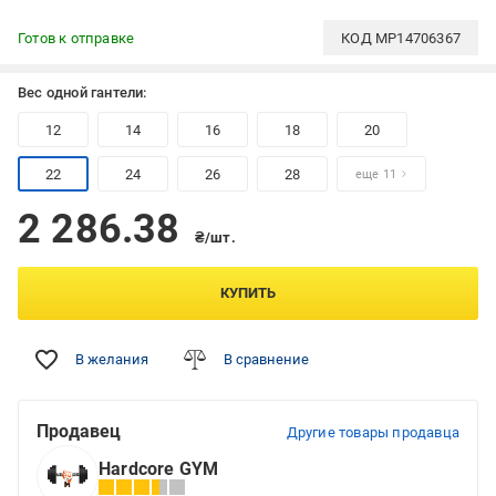
Готов к отправке
КОД
MP14706367
Вес одной гантели:
12
14
16
18
20
22
24
26
28
еще 11
2 286.38
₴/шт.
КУПИТЬ
В желания
В сравнение
Продавец
Другие товары продавца
Hardcore GYM