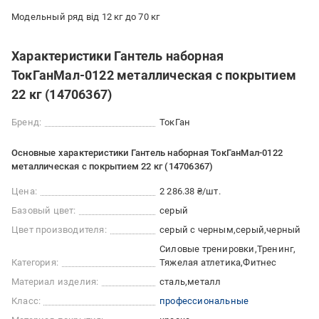
Модельный ряд від 12 кг до 70 кг
Характеристики Гантель наборная
ТокГанМал-0122 металлическая с покрытием
22 кг (14706367)
Бренд:
ТокГан
Основные характеристики Гантель наборная ТокГанМал-0122
металлическая с покрытием 22 кг (14706367)
Цена:
2 286.38 ₴/шт.
Базовый цвет:
серый
Цвет производителя:
серый с черным
серый
черный
Силовые тренировки
Тренинг
Категория:
Тяжелая атлетика
Фитнес
Материал изделия:
сталь
металл
Класс:
профессиональные