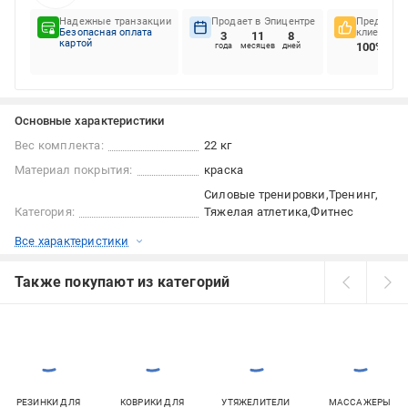
Надежные транзакции
Продает в Эпицентре
Предпочте
Безопасная оплата
клиентов
3
11
8
картой
100%
года
месяцев
дней
Основные характеристики
Вес комплекта:
22 кг
Материал покрытия:
краска
Силовые тренировки
Тренинг
Категория:
Тяжелая атлетика
Фитнес
Все характеристики
Также покупают из категорий
РЕЗИНКИ ДЛЯ
КОВРИКИ ДЛЯ
УТЯЖЕЛИТЕЛИ
МАССАЖЕРЫ