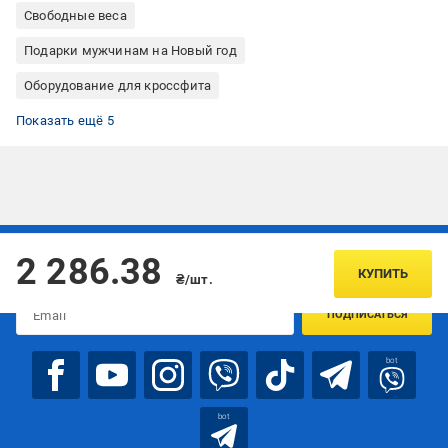
Свободные веса
Подарки мужчинам на Новый год
Оборудование для кроссфита
Все для йоги
Фитнес и тренировки
Гантели наборные
Гантели для фитнеса
Гантели профессиональные
Показать ещё 5
Подписывайтесь, чтобы узнавать первым об акцияx и
2 286.38
предложениях:
КУПИТЬ
₴/шт.
ПОДПИСАТЬСЯ
bot
bot