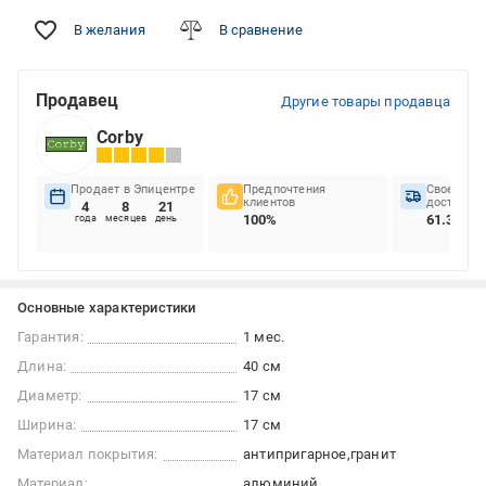
В желания
В сравнение
Продавец
Другие товары продавца
Corby
Продает в Эпицентре
Предпочтения
Своеврем
клиентов
доставок
4
8
21
100%
61.36%
года
месяцев
день
Основные характеристики
Гарантия:
1 мес.
Длина:
40 см
Диаметр:
17 см
Ширина:
17 см
Материал покрытия:
антипригарное
гранит
Материал:
алюминий