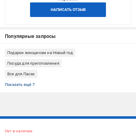
НАПИСАТЬ ОТЗЫВ
Популярные запросы
Подарки женщинам на Новый год
Посуда для приготовления
Все для Пасхи
Формы
Формы для печенья
Формы для выпечки круглые
Формы для выпечки без покрытия
Формы для выпечки на газовой плите
Формы для выпечки на электрической плите
Формы для выпечки на галогенных/стеклокерамических
Показать ещё 7
плитах
Подписывайтесь, чтобы узнавать первым об акцияx и
предложениях:
Нет в наличии