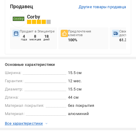
Продавец
Другие товары продавца
Corby
Продает в Эпицентре
Предпочтения
Своеврем
клиентов
доставок
4
8
18
100%
61.36%
года
месяцев
дней
Основные характеристики
Ширина:
15.5 см
Гарантия:
12 мес.
Диаметр:
15.5 см
Длина:
44 см
Материал покрытия:
без покрытия
Материал:
алюминий
Все характеристики