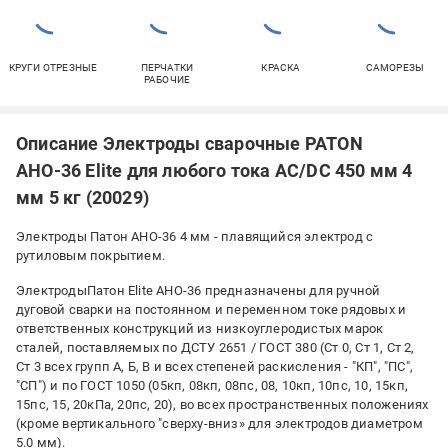
КРУГИ ОТРЕЗНЫЕ
ПЕРЧАТКИ
КРАСКА
САМОРЕЗЫ
РАБОЧИЕ
Описание Электроды сварочные PATON
АНО-36 Elite для любого тока AC/DC 450 мм 4
мм 5 кг (20029)
Электроды Патон АНО-36 4 мм - плавящийся электрод с
рутиловым покрытием.
ЭлектродыПатон Elite АНО-36 предназначены для ручной
дуговой сварки на постоянном и переменном токе рядовых и
ответственных конструкций из низкоуглеродистых марок
сталей, поставляемых по ДСТУ 2651 / ГОСТ 380 (Ст 0, Ст 1, Ст 2,
Ст 3 всех групп А, Б, В и всех степеней раскисления - "КП", "ПС",
"СП") и по ГОСТ 1050 (05кп, 08кп, 08пс, 08, 10кп, 10пс, 10, 15кп,
15пс, 15, 20кПа, 20пс, 20), во всех пространственных положениях
(кроме вертикального "сверху-вниз» для электродов диаметром
5.0 мм).