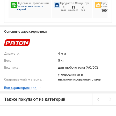
Надежные транзакции
Продает в Эпицентре
Предпочте
Безопасная оплата
клиентов
4
11
4
картой
100%
года
месяцев
дня
Основные характеристики
Диаметр:
4 мм
Вес:
5 кг
Вид тока:
для любого тока (AC/DC)
углеродистая и
Свариваемый материал:
низколегированная сталь
Все характеристики
Также покупают из категорий