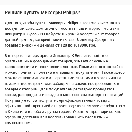
миються, а якість збірки відчувається. За свою ціну реально
практична і надійна річ.
Решили купить Миксеры Philips?
Преимущества:
Для того, чтобы купить
Миксеры Philips
высокого качества по
легкий, тихий, легко доглядати
доступной цене, достаточно посетить наш интернет-магазин
Эпицентр К
. Здесь Вы найдете широкий ассортимент товаров
данной группы, который насчитывает
8 единиц
. Среди них
товары с низкими ценами
от 120 до 1018986
грн.
В интернет-гипермаркете
Эпицентр К
Вы легко найдете
оригинальные фото данных товаров, узнаете основные
характеристики и технические данные. Помимо этого, на сайте
можно почитать полезные отзывы от покупателей. Также здесь
можно ознакомиться с интересными статьями по различным
темам и посмотреть видеообзоры на самые востребованные
товары категории
. Для покупателей регулярно проводятся
акции, распродажи и скидки с множеством выгодных позиций.
Покупая у нас, Вы получите сертифицированный товар с
официальной гарантией от производителя, сможете забрать его
в Киеве или в любом другом городе Украины, предварительно
оформив доставку или воспользовавшись бесплатным
самовывозом.