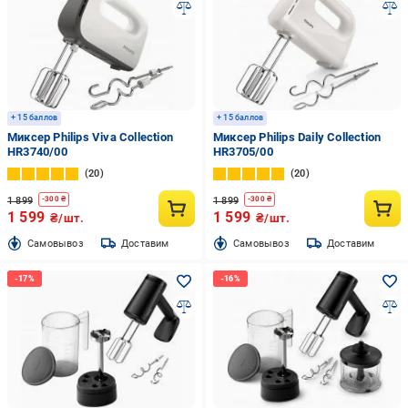
+ 15 баллов
+ 15 баллов
Миксер Philips Viva Collection
Миксер Philips Daily Collection
HR3740/00
HR3705/00
20
20
1 899
1 899
-
300
₴
-
300
₴
1 599
1 599
₴/шт.
₴/шт.
Cамовывоз
Доставим
Cамовывоз
Доставим