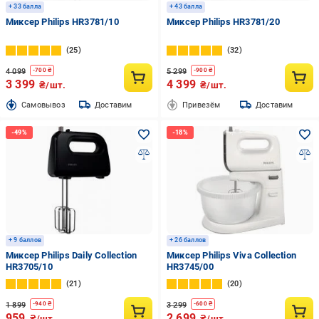
+ 33 балла
+ 43 балла
Миксер Philips HR3781/10
Миксер Philips HR3781/20
25
32
4 099
5 299
-
700
₴
-
900
₴
3 399
4 399
₴/шт.
₴/шт.
Cамовывоз
Доставим
Привезём
Доставим
+ 9 баллов
+ 26 баллов
Миксер Philips Daily Collection
Миксер Philips Viva Collection
HR3705/10
HR3745/00
21
20
1 899
3 299
-
940
₴
-
600
₴
959
2 699
₴/шт.
₴/шт.