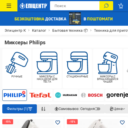
Эпицентр К
Каталог
Бытовая техника 📦
Техника для приго
Миксеры Philips
РУЧНЫЕ
МИКСЕРЫ С
СТАЦИОНАРНЫЕ
МИКСЕРЫ С
НАСАДКОЙ ДЛЯ
ВРАЩАЮЩЕЙСЯ
ТЕСТА
ЧАШЕЙ
Фильтры (1)
Самовывоз:
Сегодня
Цена