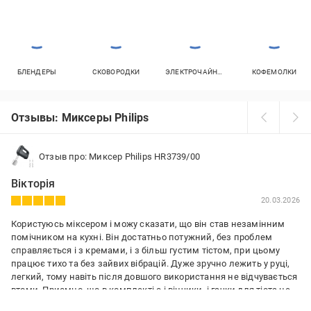
БЛЕНДЕРЫ
СКОВОРОДКИ
ЭЛЕКТРОЧАЙНИКИ
КОФЕМОЛКИ
Отзывы: Миксеры Philips
Отзыв про: Миксер Philips HR3739/00
Вікторія
20.03.2026
Користуюсь міксером і можу сказати, що він став незамінним
помічником на кухні. Він достатньо потужний, без проблем
справляється і з кремами, і з більш густим тістом, при цьому
працює тихо та без зайвих вібрацій. Дуже зручно лежить у руці,
легкий, тому навіть після довшого використання не відчувається
втоми. Приємно, що в комплекті є і вінчики, і гачки для тіста це
робить його універсальним. Насадки легко знімаються і швидко