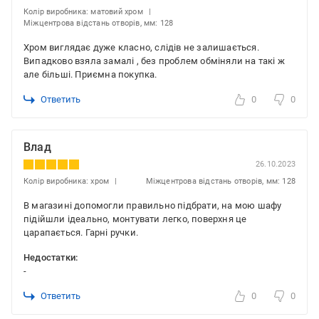
Колір виробника: матовий хром
Міжцентрова відстань отворів, мм: 128
Хром виглядає дуже класно, слідів не залишається.
Випадково взяла замалі , без проблем обміняли на такі ж
але більші. Приємна покупка.
Ответить
0
0
Влад
26.10.2023
Колір виробника: хром
Міжцентрова відстань отворів, мм: 128
В магазині допомогли правильно підбрати, на мою шафу
підійшли ідеально, монтувати легко, поверхня це
царапається. Гарні ручки.
Недостатки:
-
Ответить
0
0