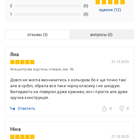
2
(0)
оценок
(
12
)
1
(0)
отзывы
вопросы
Яна
31.10.2023
Міжцентрова відстань отворів, мм: 96
Довго не могла визначитись з кольором бо є ще точно такі
але в сріблі, обрала все таки чорну класику і не шкодую.
Вилядають на поверхні дуже красиво, хоч і проста але дуже
зручна конструкція.
Ответить
0
0
Ніна
27.10.2023