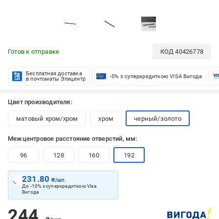
Готов к отправке
КОД
40426778
Бесплатная доставка
-5% з суперкредиткою VISA Вигода
в почтоматы Эпицентр
Цвет производителя:
матовый хром/хром
хром
черный/золото
Межцентровое расстояние отверстий, мм:
96
128
160
192
231.80
₴/шт.
До -10% з суперкредиткою Visa
Вигода
244