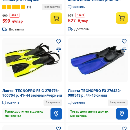
синий с салатовым
оценить
1
6 вариантов
659
-
132
₴
999
-
400
₴
527
599
₴/пар
₴/пар
Доставим
Доставим
Ласты TECNOPRO F5 C 275976-
Ласты TECNOPRO F3 276422-
900704 р. 41-44 зеленый/черный
900543 р. 44-45 синий
оценить
оценить
3 варианта
6 вариантов
Товар доступен в других
Товар доступен в других
магазинах
магазинах