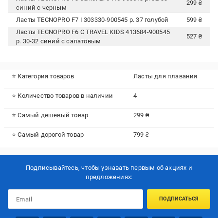
299 ₴
синий с черным
Ласты TECNOPRO F7 I 303330-900545 р. 37 голубой
599 ₴
Ласты TECNOPRO F6 C TRAVEL KIDS 413684-900545
527 ₴
р. 30-32 синий с салатовым
⭐ Категория товаров
Ласты для плавания
⭐ Количество товаров в наличии
4
⭐ Самый дешевый товар
299 ₴
⭐ Самый дорогой товар
799 ₴
Подписывайтесь, чтобы узнавать первым об акцияx и
предложениях:
ПОДПИСАТЬСЯ