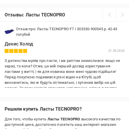
Отзывы: Ласты TECNOPRO
Отзыв про: Ласты TECNOPRO F7 I 303330-900545 р. 42-43
голубой
Денис Холод
21.09.2024
З дитинства мріяв про ласти, і аж раптом замислився: якщо не
зараз, то коли? Отже, це мій перший досвід користування
ластами у житті, і як для новачка вони мені чудово підійшли!
Перед покупкою подивився різні відео на Ютубі, щоб
визначитись, які ж будуть оптимальні, і зупинив вибір на цій
моделі. За пару місяців опанував нові техніки, звісно в ластах
пливти і швидше, і цікавіше ніж без них, це новий ступінь
свободи у воді! Не будучи експертом в цій сфері, зробив висновок
що дана модель - це своєрідна золота середина між іншими
Решили купить Ласты TECNOPRO?
моделями, котра не "заточена" під якісь особливі умови і
годиться ледве не на всі випадки, насамперед для плавання у
Для того, чтобы купить
Ласты TECNOPRO
высокого качества по
відкритих водоймах. Ласти легко надягаються і добре
доступной цене, достаточно посетить наш интернет-магазин
тримаються на нозі не зважаючи на відсутність застібок, за