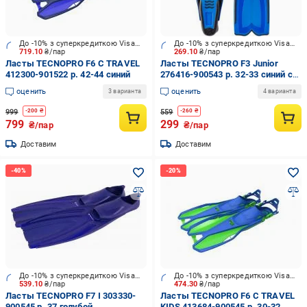
До -10% з суперкредиткою Visa Вигода
До -10% з суперкредиткою Visa Вигода
719.10
₴/пар
269.10
₴/пар
Ласты TECNOPRO F6 C TRAVEL
Ласты TECNOPRO F3 Junior
412300-901522 р. 42-44 синий
276416-900543 р. 32-33 синий с
черным
оценить
оценить
3 варианта
4 варианта
999
559
-
200
₴
-
260
₴
799
299
₴/пар
₴/пар
Доставим
Доставим
До -10% з суперкредиткою Visa Вигода
До -10% з суперкредиткою Visa Вигода
539.10
₴/пар
474.30
₴/пар
Ласты TECNOPRO F7 I 303330-
Ласты TECNOPRO F6 C TRAVEL
900545 р. 37 голубой
KIDS 413684-900545 р. 30-32