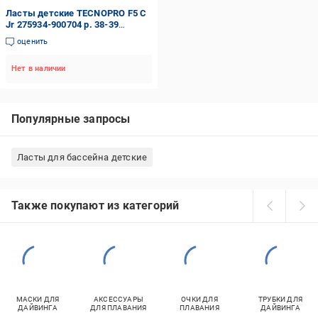
Ласты детские TECNOPRO F5 C
Jr 275934-900704 р. 38-39
желтый с черным
оценить
Нет в наличии
Популярные запросы
Ласты для бассейна детские
Также покупают из категорий
МАСКИ ДЛЯ
АКСЕССУАРЫ
ОЧКИ ДЛЯ
ТРУБКИ ДЛЯ
ДАЙВИНГА
ДЛЯ ПЛАВАНИЯ
ПЛАВАНИЯ
ДАЙВИНГА