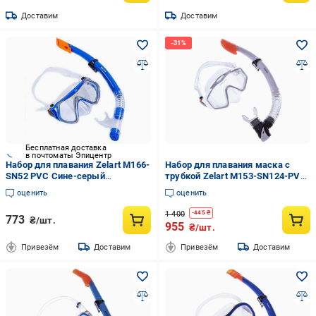
Доставим
Доставим
Бесплатная доставка
в почтоматы Эпицентр
Набор для плавания Zelart M166-
Набор для плавания маска c
SN52 PVC Сине-серый
трубкой Zelart M153-SN124-PVC
(60363068)
Серый с белым (NA003639)
оценить
оценить
1 400
-
445
₴
773
₴/шт.
955
₴/шт.
Привезём
Доставим
Привезём
Доставим