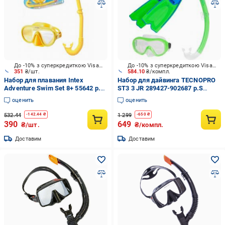
До -10% з суперкредиткою Visa Вигода
До -10% з суперкредиткою Visa Вигода
351
₴/шт.
584.10
₴/компл.
Набор для плавания Intex
Набор для дайвинга TECNOPRO
Adventure Swim Set 8+ 55642 р.M
ST3 3 JR 289427-902687 р.S
желтый
зеленый
оценить
оценить
532.44
1 299
-
142.44
₴
-
650
₴
390
649
₴/шт.
₴/компл.
Доставим
Доставим