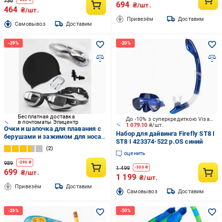
730
694
₴/шт.
464
₴/шт.
Привезём
Доставим
Cамовывоз
Доставим
Бесплатная доставка
До -10% з суперкредиткою Visa Вигода
в почтоматы Эпицентр
1 079.10
₴/шт.
Очки и шапочка для плавания с
Набор для дайвинга Firefly ST8 I
берушами и зажимом для носа
ST8 I 423374-522 р.OS синий
для мужчин в футляре Черный
2
оценить
989
-
290
₴
1 499
-
300
₴
699
₴/шт.
1 199
₴/шт.
Привезём
Доставим
Cамовывоз
Доставим