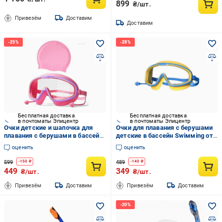
899
₴/шт.
Привезём
Доставим
Доставим
Бесплатная доставка
Бесплатная доставка
в почтоматы Эпицентр
в почтоматы Эпицентр
Очки детские и шапочка для
Очки для плавания с берушами
плавания с берушами в бассейн
детские в бассейн Swiммing от
и на море Розовый/Фиолетовый
3 лет Сине-желтый (26880827)
оценить
оценить
599
489
-
150
₴
-
140
₴
449
349
₴/шт.
₴/шт.
Привезём
Доставим
Привезём
Доставим