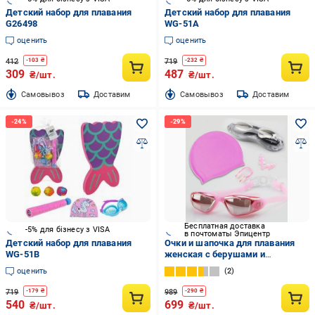
Детский набор для плавания
Детский набор для плавания
G26498
WG-51A
оценить
оценить
412
719
-
103
₴
-
232
₴
309
487
₴/шт.
₴/шт.
Cамовывоз
Доставим
Cамовывоз
Доставим
Бесплатная доставка
-5% для бізнесу з VISA
в почтоматы Эпицентр
Детский набор для плавания
Очки и шапочка для плавания
WG-51B
женская с берушами и
зажимом для носа в бассейн в
оценить
2
футляре Розовый
719
989
-
179
₴
-
290
₴
540
699
₴/шт.
₴/шт.