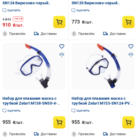
SN124 Бирюзово-серый
SN120 Бирюзово-серый
(60363071)
(60363073)
оценить
оценить
1 011
-
101
₴
773
₴/шт.
910
₴/шт.
Привезём
Доставим
Привезём
Доставим
Набор для плавания маска c
Набор для плавания маска c
трубкой Zelart M138-SN50-4-
трубкой Zelart M153-SN124-PVC
PVC Синий с черным
Синий с серым (NA003638)
оценить
оценить
(NA003637)
955
955
₴/шт.
₴/шт.
Привезём
Доставим
Привезём
Доставим