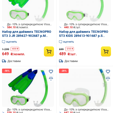
До -10% з суперкредиткою Visa Вигода
До -10% з суперкредиткою Visa Вигода
584.10
₴/компл.
440.10
₴/шт.
Набор для дайвинга TECNOPRO
Набор для дайвинга TECNOPRO
ST3 3 JR 289427-902687 р.M
ST3 KIDS 289413-901687 р.S
зеленый
зеленый
оценить
оценить
1 299
699
-
650
₴
-
210
₴
649
489
₴/компл.
₴/шт.
Доставим
Доставим
До -10% з суперкредиткою Visa Вигода
До -10% з суперкредиткою Visa Вигода
539.10
₴/шт.
647.10
₴/шт.