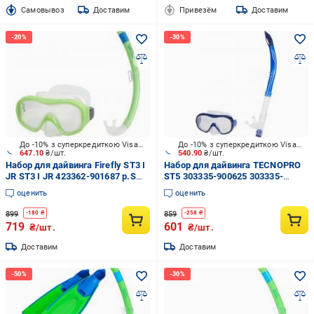
Cамовывоз
Доставим
Привезём
Доставим
До -10% з суперкредиткою Visa Вигода
До -10% з суперкредиткою Visa Вигода
647.10
₴/шт.
540.90
₴/шт.
Набор для дайвинга Firefly ST3 I
Набор для дайвинга TECNOPRO
JR ST3 I JR 423362-901687 р.S
ST5 303335-900625 303335-
салатовый
900625 р.L синий
оценить
оценить
899
859
-
180
₴
-
258
₴
719
601
₴/шт.
₴/шт.
Доставим
Доставим