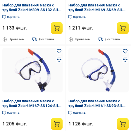
Набор для плавания маска с
Набор для плавания маска c
трубкой Zelart M309-SN132-SIL
трубкой Zelart M169-SN69-SIL
Синий/Черный/Оранжевый
Зеленый (NA003648)
оценить
оценить
(NA003658)
1 133
1 211
₴/шт.
₴/шт.
Привезём
Доставим
Привезём
Доставим
Набор для плавания маска c
Набор для плавания маска c
трубкой Zelart M167-SN124-SIL
трубкой Zelart M161-SN93-SIL
Синий (NA003646)
Синий (NA003642)
оценить
оценить
1 205
1 126
₴/шт.
₴/шт.