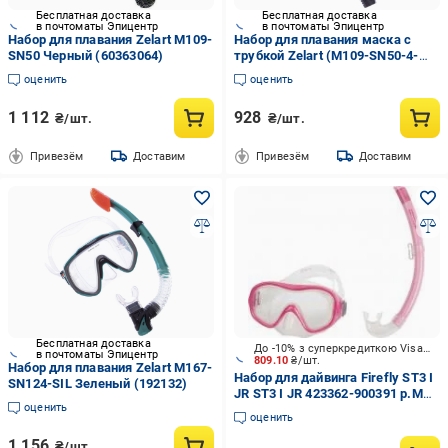
Бесплатная доставка
Бесплатная доставка
в почтоматы Эпицентр
в почтоматы Эпицентр
Набор для плавания Zelart M109-
Набор для плавания маска c
SN50 Черный (60363064)
трубкой Zelart (M109-SN50-4-
SIL)
оценить
оценить
1 112
928
₴/шт.
₴/шт.
Привезём
Доставим
Привезём
Доставим
Бесплатная доставка
До -10% з суперкредиткою Visa Вигода
в почтоматы Эпицентр
809.10
₴/шт.
Набор для плавания Zelart M167-
Набор для дайвинга Firefly ST3 I
SN124-SIL Зеленый (192132)
JR ST3 I JR 423362-900391 р.M
оценить
розовый
оценить
1 156
₴/шт.