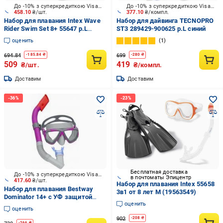
До -10% з суперкредиткою Visa Вигода
До -10% з суперкредиткою Visa Вигода
458.10
₴/шт.
377.10
₴/компл.
Набор для плавания Intex Wave
Набор для дайвинга TECNOPRO
Rider Swim Set 8+ 55647 р.L
ST3 289429-900625 р.L синий
оранжевый
оценить
1
694.84
699
-
185.84
₴
-
280
₴
509
419
₴/шт.
₴/компл.
Доставим
Доставим
Бесплатная доставка
До -10% з суперкредиткою Visa Вигода
в почтоматы Эпицентр
417.60
₴/шт.
Набор для плавания Intex 55658
Набор для плавания Bestway
3в1 от 8 лет М (19563549)
Dominator 14+ с УФ защитой
оценить
24029 в ассортименте
оценить
902
-
208
₴
-
266
₴