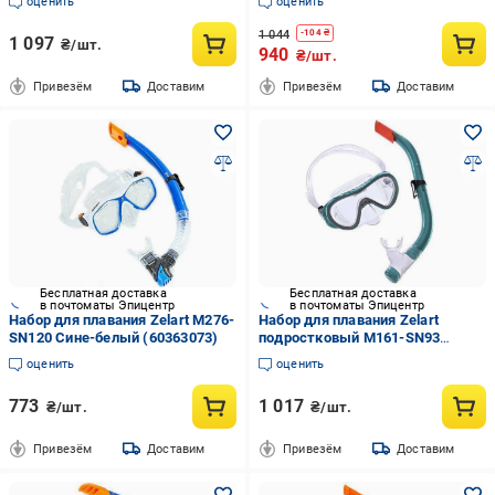
оценить
оценить
1 044
-
104
₴
1 097
₴/шт.
940
₴/шт.
Привезём
Доставим
Привезём
Доставим
Бесплатная доставка
Бесплатная доставка
в почтоматы Эпицентр
в почтоматы Эпицентр
Набор для плавания Zelart M276-
Набор для плавания Zelart
SN120 Сине-белый (60363073)
подростковый M161-SN93
Разноцветный (60363103)
оценить
оценить
773
1 017
₴/шт.
₴/шт.
Привезём
Доставим
Привезём
Доставим