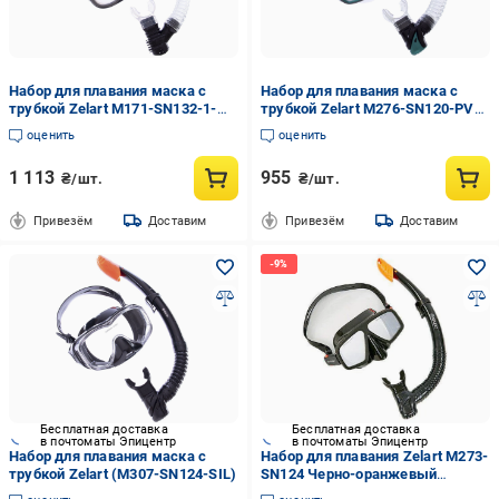
Набор для плавания маска c
Набор для плавания маска c
трубкой Zelart M171-SN132-1-
трубкой Zelart M276-SN120-PVC
SIL Серый (NA003650)
Зеленый (NA003656)
оценить
оценить
1 113
955
₴/шт.
₴/шт.
Привезём
Доставим
Привезём
Доставим
Бесплатная доставка
Бесплатная доставка
в почтоматы Эпицентр
в почтоматы Эпицентр
Набор для плавания маска c
Набор для плавания Zelart M273-
трубкой Zelart (M307-SN124-SIL)
SN124 Черно-оранжевый
(60363072)