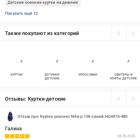
Детские осенние куртки на девочек
Демисезонная куртка для девочек
Зимние куртки на девочек
Куртки зимние HUPPA детские
Джинсовые куртки для девочек
Джинсовые куртки для мальчиков
Куртки на мальчиков осень
Детская зимняя куртка JOIKS
Весенние куртки для девочек
Куртки Reima для мальчиков
Весенние куртки для мальчиков
Куртки Reima для девочек
Куртки Zara для мальчиков
Показать ещё 12
Также покупают из категорий
КУРТКИ
БОТИНКИ
КРОССОВКИ
СВИТЕРЫ И
ДЕТСКИЕ
КОФТЫ ДЕТСКИЕ
Отзывы: Куртки детские
Отзыв про: Куртка унисекс Nike р.158 синий HQ4976-480
Галина
08.05.2026