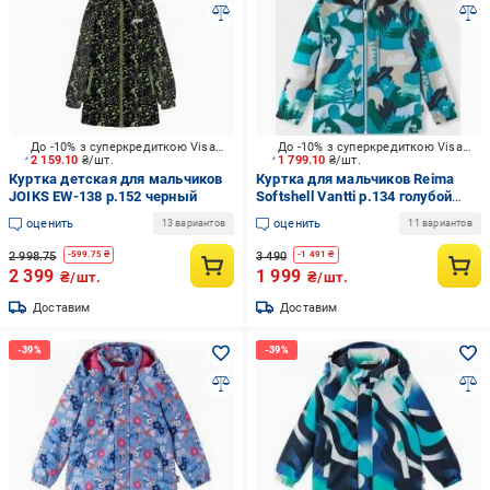
До -10% з суперкредиткою Visa Вигода
До -10% з суперкредиткою Visa Вигода
2 159.10
₴/шт.
1 799.10
₴/шт.
Куртка детская для мальчиков
Куртка для мальчиков Reima
JOIKS EW-138 р.152 черный
Softshell Vantti р.134 голубой
5100009B-0992
оценить
оценить
13 вариантов
11 вариантов
2 998.75
3 490
-
599.75
₴
-
1 491
₴
2 399
1 999
₴/шт.
₴/шт.
Доставим
Доставим