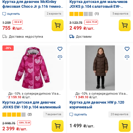
Куртка для девочек McKinley
Куртка детская для мальчиков
флисовая Choco Jr р.116 темно-
JOIKS р.104 салатовый EW-
синий 280761936
66/104
оценить
1
2 варианта
5 вариантов
1 259
3 123.75
-
504
₴
-
624.75
₴
755
2 499
₴/шт.
₴/шт.
Доставка недоступна
Доставим
До -10% з суперкредиткою Visa Вигода
До -10% з суперкредиткою Visa Вигода
2 159.10
₴/шт.
1 349.10
₴/шт.
Куртка детская для девочек
Куртка для девочек HW р.120
JOIKS EW-130 р.104 малиновый
коричневый
2
оценить
7 вариантов
20 вариантов
2 998.75
-
599.75
₴
1 499
₴/шт.
2 399
₴/шт.