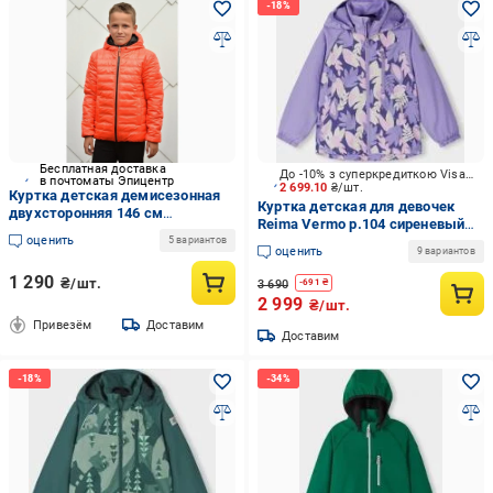
Бесплатная доставка
До -10% з суперкредиткою Visa Вигода
в почтоматы Эпицентр
2 699.10
₴/шт.
Куртка детская демисезонная
Куртка детская для девочек
двухсторонняя 146 см
Reima Vermo р.104 сиреневый
Оранжевый с черным
оценить
5100460B-5452
5 вариантов
(2724293784)
оценить
9 вариантов
1 290
₴/шт.
3 690
-
691
₴
2 999
₴/шт.
Привезём
Доставим
Доставим