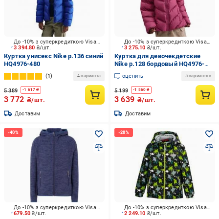
До -10% з суперкредиткою Visa Вигода
До -10% з суперкредиткою Visa Вигода
3 394.80
₴/шт.
3 275.10
₴/шт.
Куртка унисекс Nike р.136 синий
Куртка для девочекдетские
HQ4976-480
Nike р.128 бордовый HQ4976-
634
1
оценить
4 варианта
5 вариантов
5 389
5 199
-
1 617
₴
-
1 560
₴
3 772
3 639
₴/шт.
₴/шт.
Доставим
Доставим
До -10% з суперкредиткою Visa Вигода
До -10% з суперкредиткою Visa Вигода
679.50
₴/шт.
2 249.10
₴/шт.