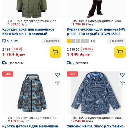
До -10% з суперкредиткою Visa Вигода
До -10% з суперкредиткою Visa Вигода
1 583.10
₴/шт.
1 799.10
₴/шт.
Куртка-парка для мальчиков
Куртка-пуховик для девочек HW
Koko Noko р.110 зеленый
р.128–134 серый COG2912303
O56824-37
оценить
1
7 вариантов
4 варианта
2 199
2 398.80
-
440
₴
-
399.80
₴
1 759
1 999
₴/шт.
₴/шт.
Доставим
Доставим
До -10% з суперкредиткою Visa Вигода
До -10% з суперкредиткою Visa Вигода
2 159.10
₴/шт.
2 249.10
₴/шт.
Куртка детская для мальчиков
Унисекс Reima Sihvo р.92 темно-