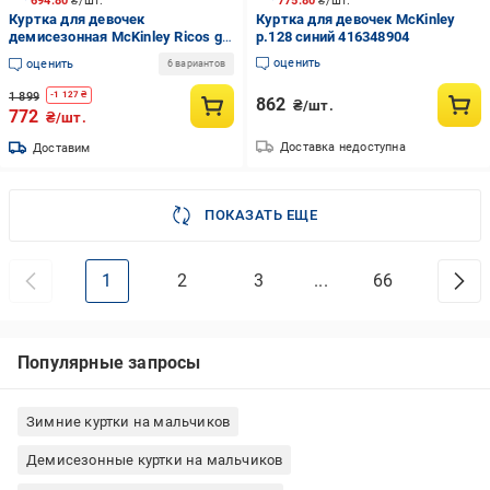
694.80
₴/шт.
775.80
₴/шт.
Куртка для девочек
Куртка для девочек McKinley
демисезонная McKinley Ricos gls
р.128 синий 416348904
408116-912401 коралловая
оценить
оценить
6 вариантов
1 899
-
1 127
₴
862
₴/шт.
772
₴/шт.
Доставка недоступна
Доставим
ПОКАЗАТЬ ЕЩЕ
1
2
3
...
66
Популярные запросы
Зимние куртки на мальчиков
Демисезонные куртки на мальчиков