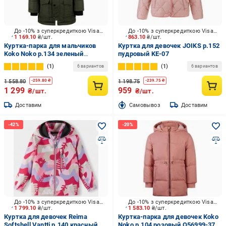
До -10% з суперкредиткою Visa Вигода
До -10% з суперкредиткою Visa Вигода
1 169.10
₴/шт.
863.10
₴/шт.
Куртка-парка для мальчиков
Куртка для девочек JOIKS р.152
Koko Noko р.134 зеленый
пудровый KE-07
Q52815-37
1
1
6 вариантов
6 вариантов
1 558.80
1 198.75
-
259.80
₴
-
239.75
₴
1 299
959
₴/шт.
₴/шт.
Доставим
Cамовывоз
Доставим
До -10% з суперкредиткою Visa Вигода
До -10% з суперкредиткою Visa Вигода
1 799.10
₴/шт.
1 583.10
₴/шт.
Куртка для девочек Reima
Куртка-парка для девочек Koko
Softshell Vantti р.140 красный
Noko р.104 розовый O56999-37