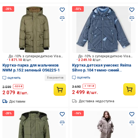
До -10% з суперкредиткою Visa Вигода
До -10% з суперкредиткою Visa Вигода
1 871.10
₴/шт.
2 249.10
₴/шт.
Куртка-парка для мальчиков
Куртка детская унисекс Reima
NWM р.152 зеленый O56225-1
Sihvo р.104 темно-синий
5100169S-6983
оценить
оценить
8 вариантов
3 690
-
1 191
₴
2 599
-
520
₴
2 499
2 079
₴/шт.
₴/шт.
Доставка недоступна
Доставим