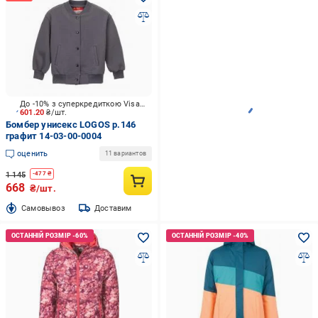
До -10% з суперкредиткою Visa Вигода
601.20
₴/шт.
Бомбер унисекс LOGOS р.146
графит 14-03-00-0004
оценить
11 вариантов
1 145
-
477
₴
668
₴/шт.
Cамовывоз
Доставим