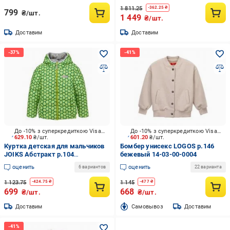
1 811.25
-
362.25
₴
799
₴/шт.
1 449
₴/шт.
Доставим
Доставим
До -10% з суперкредиткою Visa Вигода
До -10% з суперкредиткою Visa Вигода
629.10
₴/шт.
601.20
₴/шт.
Куртка детская для мальчиков
Бомбер унисекс LOGOS р.146
JOIKS Абстракт р.104
бежевый 14-03-00-0004
салатовый KD-26
оценить
оценить
6 вариантов
22 варианта
1 123.75
1 145
-
424.75
₴
-
477
₴
699
668
₴/шт.
₴/шт.
Доставим
Cамовывоз
Доставим