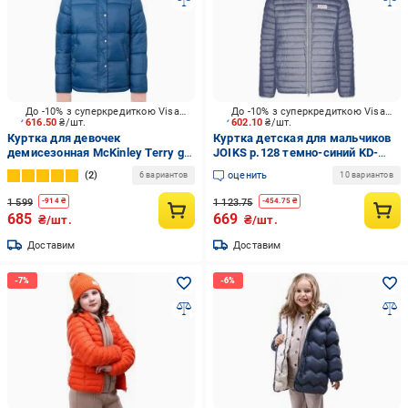
До -10% з суперкредиткою Visa Вигода
До -10% з суперкредиткою Visa Вигода
616.50
₴/шт.
602.10
₴/шт.
Куртка для девочек
Куртка детская для мальчиков
демисезонная McKinley Terry gls
JOIKS р.128 темно-синий KD-
408088-904510 синяя
08/128
2
оценить
6 вариантов
10 вариантов
1 599
1 123.75
-
914
₴
-
454.75
₴
685
669
₴/шт.
₴/шт.
Доставим
Доставим