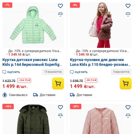
До -10% з суперкредиткою Visa Вигода
До -10% з суперкредиткою Visa Вигода
1 349.10
₴/шт.
1 349.10
₴/шт.
Куртка детская унисекс Luna
Куртка-пуховик для девочек
Kids р.164 бирюзовый Superlight
Luna Kids р.110 бледно-розовый
JKT
NCYAJ49779A 01
оценить
оценить
13 вариантов
6 вариантов
1 623.75
1 598.75
-
124.75
₴
-
99.75
₴
1 499
1 499
₴/шт.
₴/шт.
Cамовывоз
Доставим
Доставим