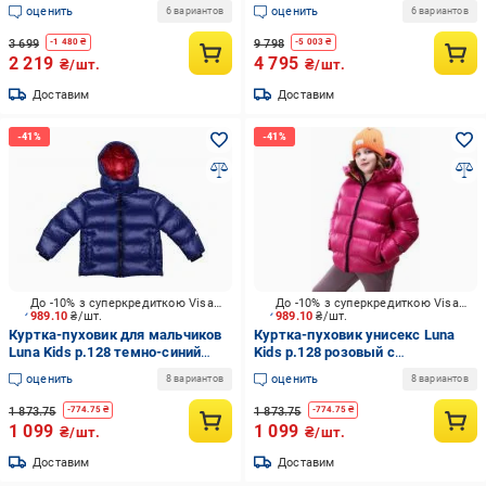
разноцветная
коричневая
оценить
оценить
6 вариантов
6 вариантов
3 699
9 798
-
1 480
₴
-
5 003
₴
2 219
4 795
₴/шт.
₴/шт.
Доставим
Доставим
До -10% з суперкредиткою Visa Вигода
До -10% з суперкредиткою Visa Вигода
989.10
₴/шт.
989.10
₴/шт.
Куртка-пуховик для мальчиков
Куртка-пуховик унисекс Luna
Luna Kids р.128 темно-синий
Kids р.128 розовый с
203MHAA008
оранжевым 203MHAA008
оценить
оценить
8 вариантов
8 вариантов
1 873.75
1 873.75
-
774.75
₴
-
774.75
₴
1 099
1 099
₴/шт.
₴/шт.
Доставим
Доставим