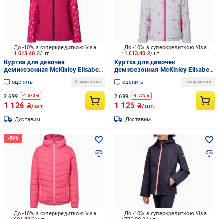
До -10% з суперкредиткою Visa Вигода
До -10% з суперкредиткою Visa Вигода
1 013.40
₴/шт.
1 013.40
₴/шт.
Куртка для девочек
Куртка для девочек
демисезонная McKinley Elisabeth
демисезонная McKinley Elisabeth
gls 294392-909413 розовая
gls 294392-911915 серая
оценить
оценить
5 вариантов
5 вариантов
2 699
2 699
-
1 573
₴
-
1 573
₴
1 126
1 126
₴/шт.
₴/шт.
Доставим
Доставим
До -10% з суперкредиткою Visa Вигода
До -10% з суперкредиткою Visa Вигода