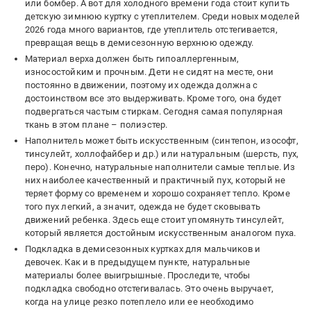
или бомбер. А вот для холодного времени года стоит купить
детскую зимнюю куртку с утеплителем. Среди новых моделей
2026 года много вариантов, где утеплитель отстегивается,
превращая вещь в демисезонную верхнюю одежду.
Материал верха должен быть гипоаллергенным,
износостойким и прочным. Дети не сидят на месте, они
постоянно в движении, поэтому их одежда должна с
достоинством все это выдерживать. Кроме того, она будет
подвергаться частым стиркам. Сегодня самая популярная
ткань в этом плане – полиэстер.
Наполнитель может быть искусственным (синтепон, изософт,
тинсулейт, холлофайбер и др.) или натуральным (шерсть, пух,
перо). Конечно, натуральные наполнители самые теплые. Из
них наиболее качественный и практичный пух, который не
теряет форму со временем и хорошо сохраняет тепло. Кроме
того пух легкий, а значит, одежда не будет сковывать
движений ребенка. Здесь еще стоит упомянуть тинсулейт,
который является достойным искусственным аналогом пуха.
Подкладка в демисезонных куртках для мальчиков и
девочек. Как и в предыдущем пункте, натуральные
материалы более выигрышные. Проследите, чтобы
подкладка свободно отстегивалась. Это очень выручает,
когда на улице резко потеплело или ее необходимо