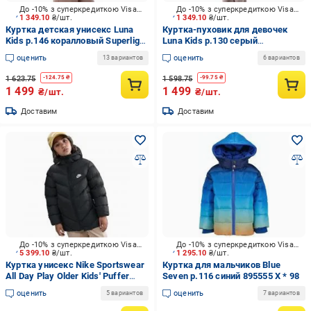
До -10% з суперкредиткою Visa Вигода
До -10% з суперкредиткою Visa Вигода
1 349.10
₴/шт.
1 349.10
₴/шт.
Куртка детская унисекс Luna
Куртка-пуховик для девочек
Kids р.146 коралловый Superlight
Luna Kids р.130 серый
JKT
NCYAJ49779A 01
оценить
оценить
13 вариантов
6 вариантов
1 623.75
1 598.75
-
124.75
₴
-
99.75
₴
1 499
1 499
₴/шт.
₴/шт.
Доставим
Доставим
До -10% з суперкредиткою Visa Вигода
До -10% з суперкредиткою Visa Вигода
5 399.10
₴/шт.
1 295.10
₴/шт.
Куртка унисекс Nike Sportswear
Куртка для мальчиков Blue
All Day Play Older Kids' Puffer
Seven р.116 синий 895555 X * 98
Jacket р.158 черный HJ2722-010
оценить
оценить
5 вариантов
7 вариантов