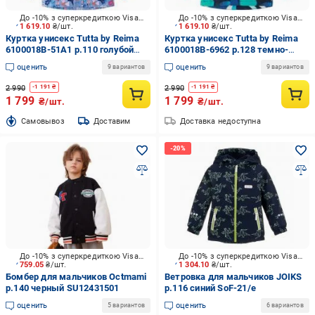
До -10% з суперкредиткою Visa Вигода
До -10% з суперкредиткою Visa Вигода
1 619.10
₴/шт.
1 619.10
₴/шт.
Куртка унисекс Tutta by Reima
Куртка унисекс Tutta by Reima
6100018B-51A1 р.110 голубой
6100018B-6962 р.128 темно-
UOTI
синий UOTI
оценить
оценить
9 вариантов
9 вариантов
2 990
2 990
-
1 191
₴
-
1 191
₴
1 799
1 799
₴/шт.
₴/шт.
Cамовывоз
Доставим
Доставка недоступна
До -10% з суперкредиткою Visa Вигода
До -10% з суперкредиткою Visa Вигода
759.05
₴/шт.
1 304.10
₴/шт.
Бомбер для мальчиков Octmami
Ветровка для мальчиков JOIKS
р.140 черный SU12431501
р.116 синий SoF-21/e
оценить
оценить
5 вариантов
6 вариантов