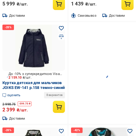
5 999
1 439
₴/шт.
₴/шт.
Доставим
Cамовывоз
Доставим
До -10% з суперкредиткою Visa Вигода
2 159.10
₴/шт.
Куртка детская для мальчиков
JOIKS EW-141 р.158 темно-синий
оценить
8 вариантов
2 998.75
-
599.75
₴
2 399
₴/шт.
Доставим