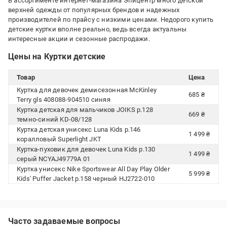
В ассортименте интернет-магазина Эпицентр много детской
верхней одежды от популярных брендов и надежных
производителей по прайсу с низкими ценами. Недорого купить
детские куртки вполне реально, ведь всегда актуальны
интересные акции и сезонные распродажи.
Цены на Куртки детские
Товар
Цена
Куртка для девочек демисезонная McKinley
685 ₴
Terry gls 408088-904510 синяя
Куртка детская для мальчиков JOIKS р.128
669 ₴
темно-синий KD-08/128
Куртка детская унисекс Luna Kids р.146
1 499 ₴
коралловый Superlight JKT
Куртка-пуховик для девочек Luna Kids р.130
1 499 ₴
серый NCYAJ49779A 01
Куртка унисекс Nike Sportswear All Day Play Older
5 999 ₴
Kids' Puffer Jacket р.158 черный HJ2722-010
Часто задаваемые вопросы