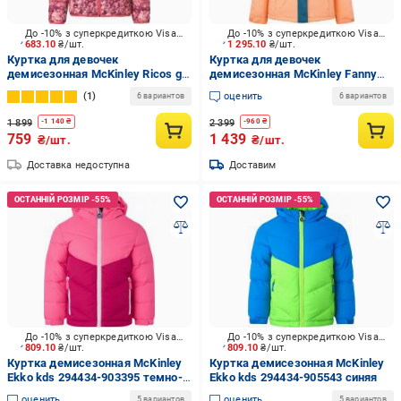
До -10% з суперкредиткою Visa Вигода
До -10% з суперкредиткою Visa Вигода
683.10
₴/шт.
1 295.10
₴/шт.
Куртка для девочек
Куртка для девочек
демисезонная McKinley Ricos gls
демисезонная McKinley Fanny
408116-902915 розовая
gls 294721-900632 синяя
1
оценить
6 вариантов
6 вариантов
1 899
2 399
-
1 140
₴
-
960
₴
759
1 439
₴/шт.
₴/шт.
Доставка недоступна
Доставим
До -10% з суперкредиткою Visa Вигода
До -10% з суперкредиткою Visa Вигода
809.10
₴/шт.
809.10
₴/шт.
Куртка демисезонная McKinley
Куртка демисезонная McKinley
Ekko kds 294434-903395 темно-
Ekko kds 294434-905543 синяя
розовая
оценить
оценить
5 вариантов
5 вариантов