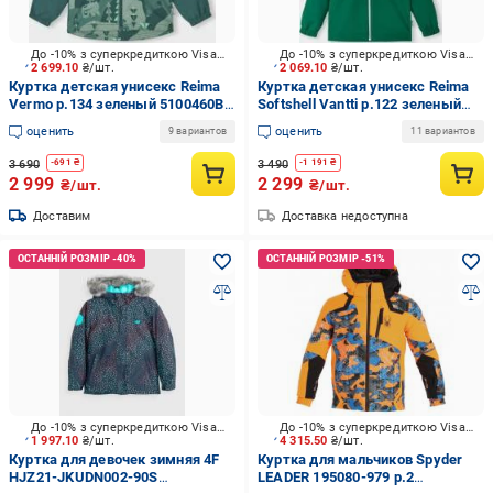
До -10% з суперкредиткою Visa Вигода
До -10% з суперкредиткою Visa Вигода
2 699.10
₴/шт.
2 069.10
₴/шт.
Куртка детская унисекс Reima
Куртка детская унисекс Reima
Vermo р.134 зеленый 5100460B-
Softshell Vantti р.122 зеленый
7952
5100009A-89A0
оценить
оценить
9 вариантов
11 вариантов
3 690
3 490
-
691
₴
-
1 191
₴
2 999
2 299
₴/шт.
₴/шт.
Доставим
Доставка недоступна
До -10% з суперкредиткою Visa Вигода
До -10% з суперкредиткою Visa Вигода
1 997.10
₴/шт.
4 315.50
₴/шт.
Куртка для девочек зимняя 4F
Куртка для мальчиков Spyder
HJZ21-JKUDN002-90S
LEADER 195080-979 р.2