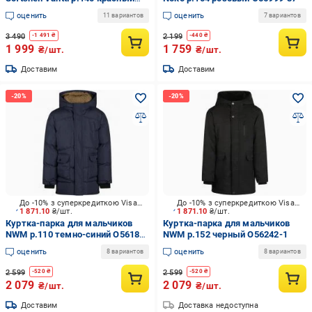
5100009B-3612
оценить
оценить
11 вариантов
7 вариантов
3 490
2 199
-
1 491
₴
-
440
₴
1 999
1 759
₴/шт.
₴/шт.
Доставим
Доставим
До -10% з суперкредиткою Visa Вигода
До -10% з суперкредиткою Visa Вигода
1 871.10
₴/шт.
1 871.10
₴/шт.
Куртка-парка для мальчиков
Куртка-парка для мальчиков
NWM р.110 темно-синий O56189-
NWM р.152 черный O56242-1
1
оценить
оценить
8 вариантов
8 вариантов
2 599
2 599
-
520
₴
-
520
₴
2 079
2 079
₴/шт.
₴/шт.
Доставим
Доставка недоступна