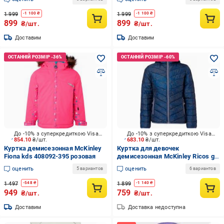
1 999
1 999
-
1 100
₴
-
1 100
₴
899
899
₴/шт.
₴/шт.
Доставим
Доставим
До -10% з суперкредиткою Visa Вигода
До -10% з суперкредиткою Visa Вигода
854.10
₴/шт.
683.10
₴/шт.
Куртка демисезонная McKinley
Куртка для девочек
Fiona kds 408092-395 розовая
демисезонная McKinley Ricos gls
408116-900915 синяя
оценить
оценить
5 вариантов
6 вариантов
1 497
1 899
-
548
₴
-
1 140
₴
949
759
₴/шт.
₴/шт.
Доставим
Доставка недоступна