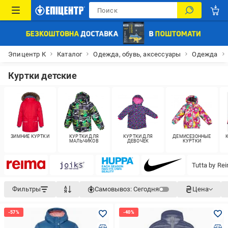
Эпицентр К
Каталог
Одежда, обувь, аксессуары
Одежда
Куртки детские
ЗИМНИЕ КУРТКИ
КУРТКИ ДЛЯ
КУРТКИ ДЛЯ
ДЕМИСЕЗОННЫЕ
МАЛЬЧИКОВ
ДЕВОЧЕК
КУРТКИ
Tutta by Re
Фильтры
Самовывоз:
Сегодня
Цена