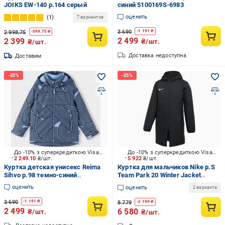
JOIKS EW-140 р.164 серый
синий 5100169S-6983
оценить
1
7 вариантов
3 690
-
1 191
₴
2 998.75
-
599.75
₴
2 499
2 399
₴/шт.
₴/шт.
Доставка недоступна
Доставим
До -10% з суперкредиткою Visa Вигода
До -10% з суперкредиткою Visa Вигода
2 249.10
₴/шт.
5 922
₴/шт.
Куртка детская унисекс Reima
Куртка для мальчиков Nike p.S
Sihvo р.98 темно-синий
Team Park 20 Winter Jacket
5100169S-6983
черный CW6158-010
оценить
оценить
2 варианта
3 690
-
1 191
₴
8 779
-
2 199
₴
2 499
6 580
₴/шт.
₴/шт.