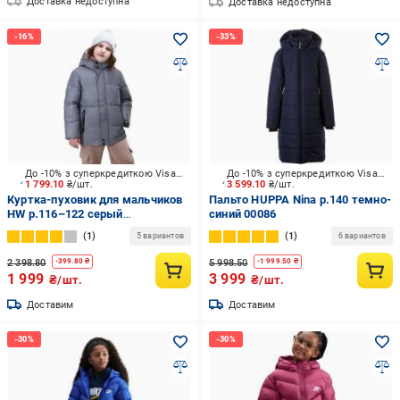
Доставка недоступна
Доставка недоступна
До -10% з суперкредиткою Visa Вигода
До -10% з суперкредиткою Visa Вигода
1 799.10
₴/шт.
3 599.10
₴/шт.
Куртка-пуховик для мальчиков
Пальто HUPPA Nina р.140 темно-
HW р.116–122 серый
синий 00086
REFLECTIVE JACKET
1
1
5 вариантов
6 вариантов
2 398.80
5 998.50
-
399.80
₴
-
1 999.50
₴
1 999
3 999
₴/шт.
₴/шт.
Доставим
Доставим