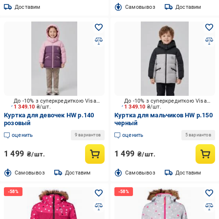
Доставим
Cамовывоз
Доставим
До -10% з суперкредиткою Visa Вигода
До -10% з суперкредиткою Visa Вигода
1 349.10
₴/шт.
1 349.10
₴/шт.
Куртка для девочек HW р.140
Куртка для мальчиков HW р.150
розовый
черный
оценить
оценить
9 вариантов
5 вариантов
1 499
1 499
₴/шт.
₴/шт.
Cамовывоз
Доставим
Cамовывоз
Доставим