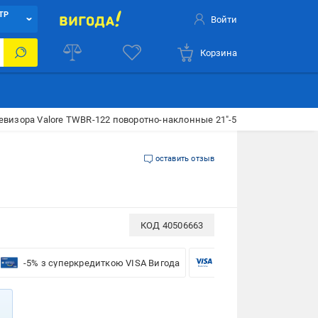
ТР
Войти
Корзина
евизора Valore TWBR-122 поворотно-наклонные 21"-50" черный
оставить отзыв
КОД
40506663
-5% з суперкредиткою VISA Вигода
-5% для бізнесу з VISA