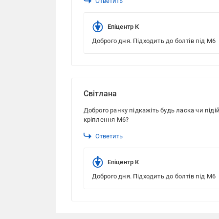
Ответить
Епіцентр К
Доброго дня. Підходить до болтів під М6
Світлана
Доброго ранку підкажіть будь ласка чи піді
кріплення М6?
Ответить
Епіцентр К
Доброго дня. Підходить до болтів під М6