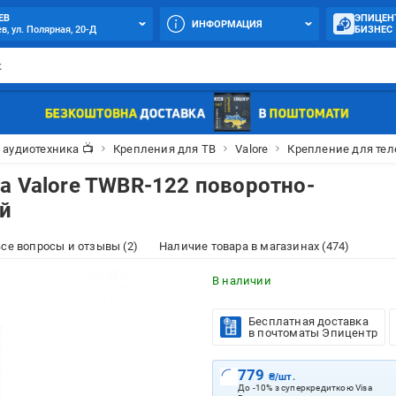
ЕВ
ЭПИЦЕН
ИНФОРМАЦИЯ
в, ул. Полярная, 20-Д
БИЗНЕС
и аудиотехника 📺
Крепления для ТВ
Valore
Крепление для тел
а Valore TWBR-122 поворотно-
ый
се вопросы и отзывы (2)
Наличие товара в магазинах (474)
В наличии
Бесплатная доставка
в почтоматы Эпицентр
779
₴/шт.
До -10% з суперкредиткою Visa