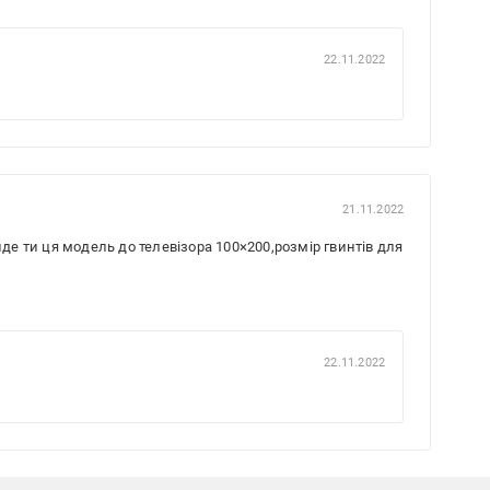
22.11.2022
21.11.2022
йде ти ця модель до телевізора 100×200,розмір гвинтів для
22.11.2022