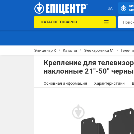
КИ
UA
Кие
КАТАЛОГ ТОВАРОВ
Эпицентр К
Каталог
Электроника 🔌
Теле- 
Крепление для телевизор
наклонные 21"-50" черн
Основная информация
Характеристики
В