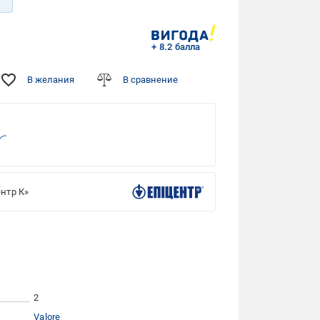
+ 8.2 балла
В желания
В сравнение
нтр К»
2
Valore