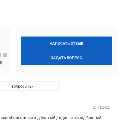
НАПИСАТЬ ОТЗЫВ
ЗАДАТЬ ВОПРОС
0
)
вопросы
21.11.2022
нелі три отвори під болт м6 ,і один отвір під болт м8.