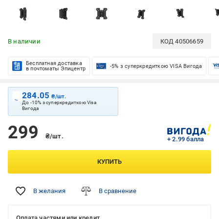
В наличии
КОД
40506659
Бесплатная доставка
-5% з суперкредиткою VISA Вигода
в почтоматы Эпицентр
284.05
₴/шт.
До -10% з суперкредиткою Visa
Вигода
299
₴/шт.
+ 2.99 балла
КУПИТЬ
В желания
В сравнение
Оплата частями или кредит