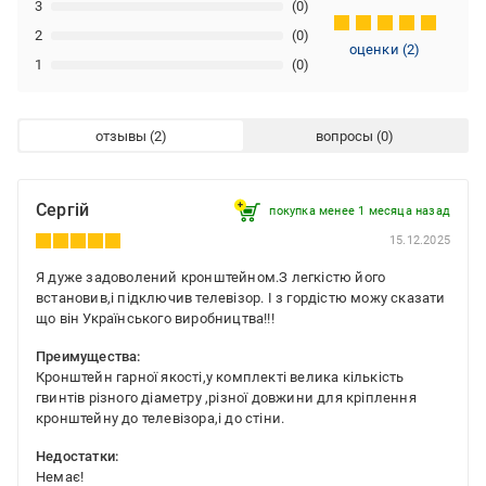
3
(0)
2
(0)
оценки
(
2
)
1
(0)
отзывы
вопросы
Сергій
покупка менее 1 месяца назад
15.12.2025
Я дуже задоволений кронштейном.З легкістю його
встановив,і підключив телевізор. І з гордістю можу сказати
що він Українського виробництва!!!
Преимущества:
Кронштейн гарної якості,у комплекті велика кількість
гвинтів різного діаметру ,різної довжини для кріплення
кронштейну до телевізора,і до стіни.
Недостатки:
Немає!