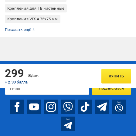
Крепления для ТВ настенные
Крепления VESA 75x75 мм
Крепления VESA 75x100 мм
Крепления VESA 100x100 мм
Наклонные крепления для ТВ
Крепления для ТВ Valore
Показать ещё 4
Подписывайтесь, чтобы узнавать первым об акцияx и
299
предложениях:
₴/шт.
КУПИТЬ
+ 2.99 балла
ПОДПИСАТЬСЯ
bot
bot