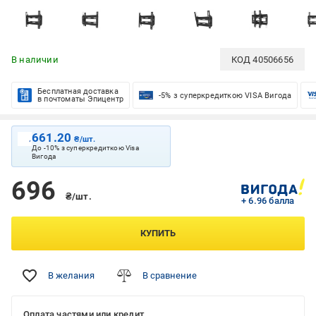
В наличии
КОД
40506656
Бесплатная доставка
-5% з суперкредиткою VISA Вигода
в почтоматы Эпицентр
661.20
₴/шт.
До -10% з суперкредиткою Visa
Вигода
696
₴/шт.
+ 6.96 балла
КУПИТЬ
В желания
В сравнение
Оплата частями или кредит