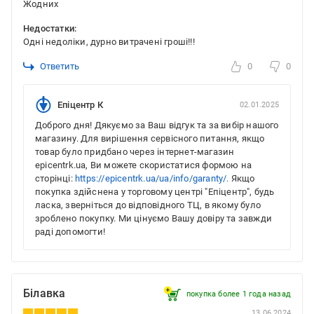
Жодних
Недостатки:
Одні недоліки, дурно витрачені гроші!!!
Ответить
0
0
Епіцентр К
02.01.2025
Доброго дня! Дякуємо за Ваш відгук та за вибір нашого
магазину. Для вирішення сервісного питання, якщо
товар було придбано через інтернет-магазин
epicentrk.ua, Ви можете скористатися формою на
сторінці:
https://epicentrk.ua/ua/info/garanty/.
Якщо
покупка здійснена у торговому центрі "Епіцентр", будь
ласка, зверніться до відповідного ТЦ, в якому було
зроблено покупку. Ми цінуємо Вашу довіру та завжди
раді допомогти!
Білавка
покупка более 1 года назад
13.06.2024