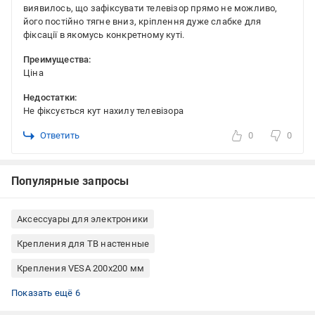
виявилось, що зафіксувати телевізор прямо не можливо,
його постійно тягне вниз, кріплення дуже слабке для
фіксації в якомусь конкретному куті.
Преимущества:
Ціна
Недостатки:
Не фіксується кут нахилу телевізора
Ответить
0
0
Популярные запросы
Аксессуары для электроники
Крепления для ТВ настенные
Крепления VESA 200x200 мм
Крепления VESA 100x200 мм
Крепления VESA 300x200 мм
Крепления VESA 100x100 мм
Крепления VESA 400x400 мм
Крепления для ТВ HausMark
Наклонные крепления для ТВ
Показать ещё 6