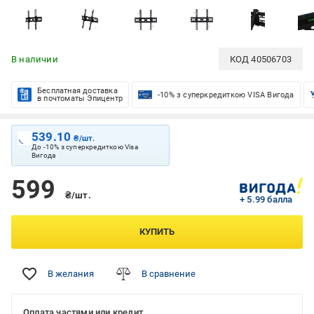
В наличии
КОД
40506703
Бесплатная доставка
-10% з суперкредиткою VISA Вигода
в почтоматы Эпицентр
539.10
₴/шт.
До -10% з суперкредиткою Visa
Вигода
599
₴/шт.
+ 5.99 балла
КУПИТЬ
В желания
В сравнение
Оплата частями или кредит