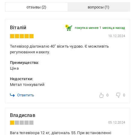
отзывы
вопросы
Віталій
покупка менее 1 месяца назад
10.12.2024
Телевізор діагоналю 40" вісить чудово. Є можливіть
регулювання нахилу.
Преимущества:
Ціна
Недостатки:
Метал тонкуватий
Ответить
0
0
Владислав
05.12.2024
Вага телевізора 12 кг, діагональ 55. При встановленні