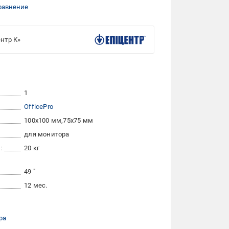
равнение
нтр К»
1
OfficePro
100x100 мм
75x75 мм
для монитора
:
20 кг
49 "
12 мес.
ра