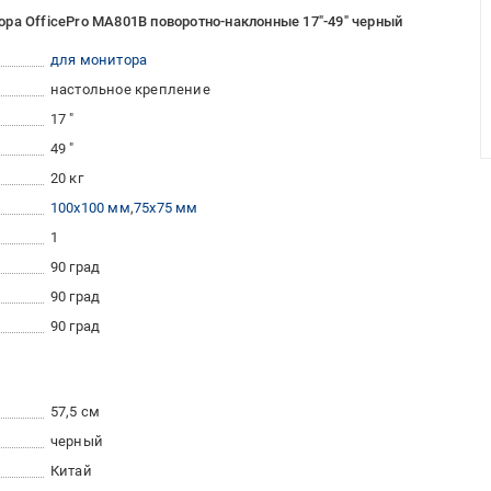
ра OfficePro MA801B поворотно-наклонные 17"-49" черный
для монитора
настольное крепление
17 "
49 "
20 кг
100x100 мм
75x75 мм
1
90 град
90 град
90 град
57,5 см
черный
Китай