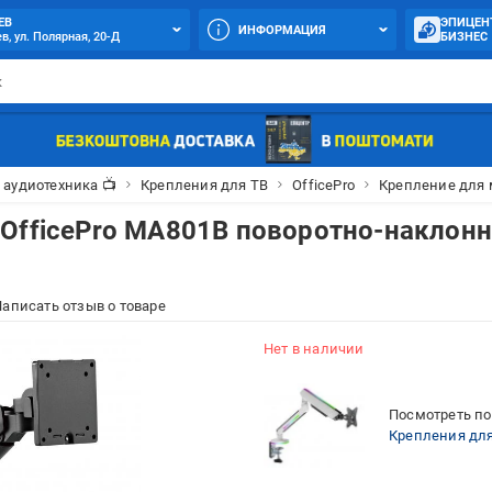
ЕВ
ЭПИЦЕН
ИНФОРМАЦИЯ
в, ул. Полярная, 20-Д
БИЗНЕС
и аудиотехника 📺
Крепления для ТВ
OfficePro
Крепление для 
 OfficePro MA801B поворотно-наклон
аписать отзыв о товаре
Нет в наличии
Посмотреть по
Крепления для