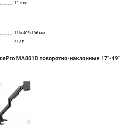
12 мес.
116x405x196 мм
410 г
icePro MA801B поворотно-наклонные 17"-49"