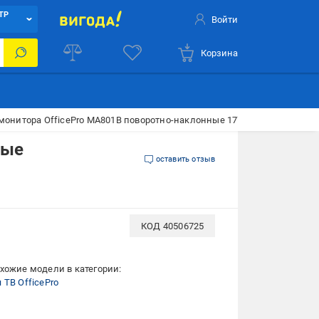
ТР
Войти
Корзина
монитора OfficePro MA801B поворотно-наклонные 17"-49" черный
ные
оставить отзыв
КОД
40506725
хожие модели в категории:
 ТВ OfficePro