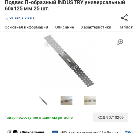
Подвес П-образный INDUSTRY универсальный
60х125 мм 25 шт.
оставить отзыв
Основная информация
Описание
Характеристики
Написат
Товар недоступен в данном регионе
КОД
90710209
-10% з суперкредиткою VISA Вигода