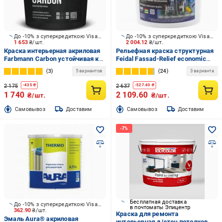
До -10% з суперкредиткою Visa Вигода
До -10% з суперкредиткою Visa Вигода
1 653
₴/шт.
2 004.12
₴/шт.
Краска интерьерная акриловая
Рельефная краска структурная
Farbmann Carbon устойчивая к
Feidal Fassad-Relief economic
мойке и плесени мат белая 4,5 л
мат белый 10 л
3
24
5 вариантов
3 варианта
2 175
2 637
-
435
₴
-
527.40
₴
1 740
2 109.60
₴/шт.
₴/шт.
Cамовывоз
Доставим
Cамовывоз
Доставим
Бесплатная доставка
До -10% з суперкредиткою Visa Вигода
в почтоматы Эпицентр
362.90
₴/шт.
Краска для ремонта
Эмаль Aura® акриловая
интерьерная д/стен потолков