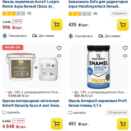
Эмаль акриловая Aura® Luxpro
Акваэмаль Dufa для радиаторов
Remix Aqua Белый (База А)
Aqua-Heizkorperlack белый
глянец 2,2 л
глянец 0,75 л
2
6
2 варианта
1 245
-
249
₴
435
₴/шт.
996
₴/шт.
Cамовывоз
Доставим
Cамовывоз
Доставим
До -10% з суперкредиткою Visa Вигода
До -10% з суперкредиткою Visa Вигода
4 605.60
₴/шт.
428.45
₴/шт.
Краска интерьерная латексная
Эмаль Kompozit акриловая Profi
Kolorit Dynasty база А мат белая
белая глянец 0,7 л
9л + Грунт Kolorit Start Grunt 5 л
оценить
оценить
100 вариантов
6 060
-
1 212
₴
451
₴/шт.
4 848
₴/шт.