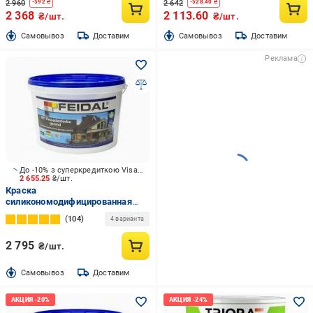
2 960
2 642
-
592
₴
-
528.40
₴
2 368
2 113.60
₴/шт.
₴/шт.
Cамовывоз
Доставим
Cамовывоз
Доставим
Реклама
До -10% з суперкредиткою Visa Вигода
2 655.25
₴/шт.
Краска
cиликономодифицированная
Feidal HIT Fassadenfarbe spezial
104
4 варианта
мат белый 10 л
2 795
₴/шт.
Cамовывоз
Доставим