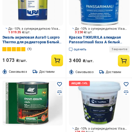
До -10% з суперкредиткою Visa Вигода
До -10% з суперкредиткою Visa Вигода
1 019.35
₴/шт.
3 230
₴/шт.
Эмаль акриловая Aura® Luxpro
Краска TIKKURILA алкидная
Thermo для радиаторов Белый
Panssarimaali база А белый
(База А) глянец 2,2 л
полуглянец 2,7 л
1
оценить
5 вариантов
1 073
3 400
₴/шт.
₴/шт.
Cамовывоз
Доставим
Cамовывоз
Доставим
До -10% з суперкредиткою Visa Вигода