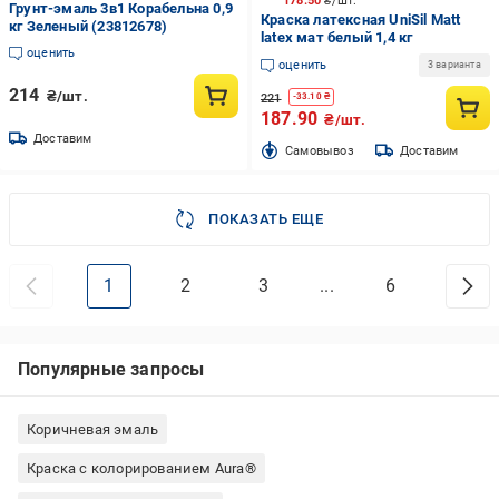
178.50
₴/шт.
Грунт-эмаль 3в1 Корабельна 0,9
Краска латексная UniSil Matt
кг Зеленый (23812678)
latex мат белый 1,4 кг
оценить
оценить
3 варианта
214
₴/шт.
221
-
33.10
₴
187.90
₴/шт.
Доставим
Cамовывоз
Доставим
ПОКАЗАТЬ ЕЩЕ
1
2
3
...
6
Популярные запросы
Коричневая эмаль
Краска с колорированием Aura®