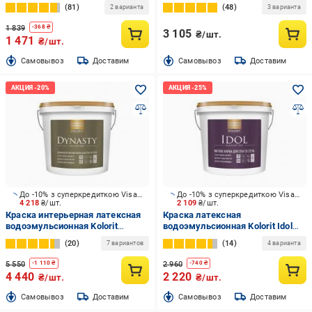
мат 2,5 л
белый 10 л
81
48
2 варианта
3 варианта
1 839
-
368
₴
3 105
₴/шт.
1 471
₴/шт.
Cамовывоз
Доставим
Cамовывоз
Доставим
До -10% з суперкредиткою Visa Вигода
До -10% з суперкредиткою Visa Вигода
4 218
₴/шт.
2 109
₴/шт.
Краска интерьерная латексная
Краска латексная
водоэмульсионная Kolorit
водоэмульсионная Kolorit Idol
Dynasty (база А) шелковистый
база А мат белый 4,5 л 6,374 кг
20
14
7 вариантов
4 варианта
мат белая 9 л
5 550
2 960
-
1 110
₴
-
740
₴
4 440
2 220
₴/шт.
₴/шт.
Cамовывоз
Доставим
Cамовывоз
Доставим