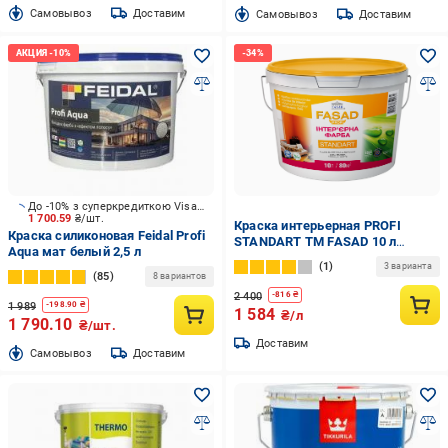
Cамовывоз
Доставим
Cамовывоз
Доставим
До -10% з суперкредиткою Visa Вигода
1 700.59
₴/шт.
Краска интерьерная PROFI
Краска силиконовая Feidal Profi
STANDART ТМ FASAD 10 л
Aqua мат белый 2,5 л
Белый/Матовый
1
3 варианта
85
8 вариантов
2 400
-
816
₴
1 989
-
198.90
₴
1 584
₴/л
1 790.10
₴/шт.
Доставим
Cамовывоз
Доставим