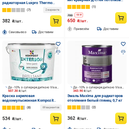
радиаторная Luxpro Thermo
12,6 кг Polycolor super white
1
белый глянец 0,75 л
7
2 варианта
700
-
50
₴
650
382
₴/шт.
₴/шт.
Привезём
Доставим
Cамовывоз
Доставим
До -10% з суперкредиткою Visa Вигода
До -10% з суперкредиткою Visa Вигода
507.30
₴/шт.
343.90
₴/шт.
Краска акриловая
Эмаль Maxima для радиаторов
водоэмульсионная Kompozit
отопления белый глянец 0,7 кг
INTERIOR 9 шелковистый мат
2
8
69 вариантов
белый 0,8 л
362
534
₴/шт.
₴/шт.