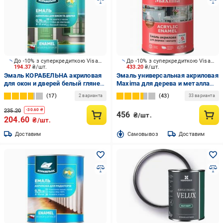
До -10% з суперкредиткою Visa Вигода
До -10% з суперкредиткою Visa Вигода
194.37
₴/шт.
433.20
₴/шт.
Эмаль КОРАБЕЛЬНА акриловая
Эмаль универсальная акриловая
для окон и дверей белый глянец
Maxima для дерева и металла
0,75 л
шелковистый мат белая 0,75 л
17
43
2 варианта
33 варианта
235.20
-
30.60
₴
456
₴/шт.
204.60
₴/шт.
Доставим
Cамовывоз
Доставим