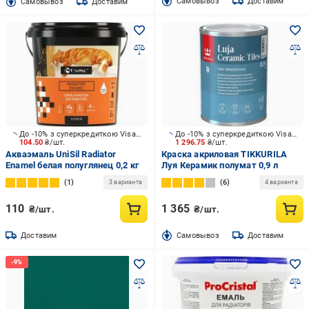
Cамовывоз
Доставим
Cамовывоз
Доставим
До -10% з суперкредиткою Visa Вигода
До -10% з суперкредиткою Visa Вигода
104.50
₴/шт.
1 296.75
₴/шт.
Акваэмаль UniSil Radiator
Краска акриловая TIKKURILA
Enamel белая полуглянец 0,2 кг
Луя Керамик полумат 0,9 л
1
6
3 варианта
4 варианта
110
1 365
₴/шт.
₴/шт.
Доставим
Cамовывоз
Доставим