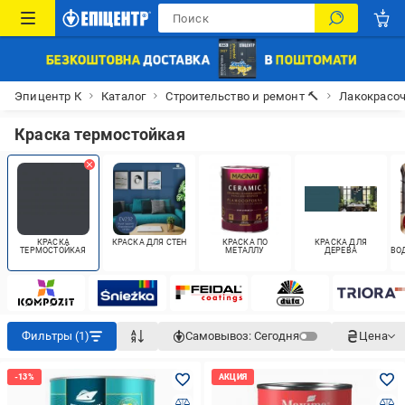
Эпицентр К
Каталог
Строительство и ремонт 🔨
Лакокрасо
Краска термостойкая
КРАСКА
КРАСКА ДЛЯ СТЕН
КРАСКА ПО
КРАСКА ДЛЯ
ТЕРМОСТОЙКАЯ
МЕТАЛЛУ
ДЕРЕВА
ВО
Фильтры (1)
Самовывоз:
Сегодня
Цена