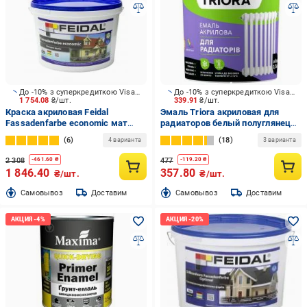
До -10% з суперкредиткою Visa Вигода
До -10% з суперкредиткою Visa Вигода
1 754.08
₴/шт.
339.91
₴/шт.
Краска акриловая Feidal
Эмаль Triora акриловая для
Fassadenfarbe economic мат
радиаторов белый полуглянец
белый 10 л
0,75 л
6
18
4 варианта
3 варианта
2 308
477
-
461.60
₴
-
119.20
₴
1 846.40
357.80
₴/шт.
₴/шт.
Cамовывоз
Доставим
Cамовывоз
Доставим