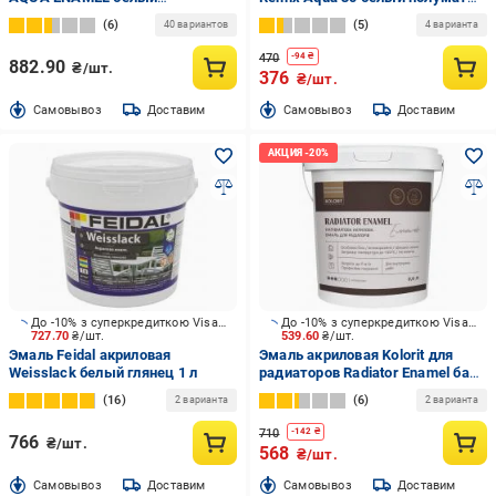
шелковистый мат 2 л
0,75 л
6
5
40 вариантов
4 варианта
470
-
94
₴
882.90
₴/шт.
376
₴/шт.
Cамовывоз
Доставим
Cамовывоз
Доставим
До -10% з суперкредиткою Visa Вигода
До -10% з суперкредиткою Visa Вигода
727.70
₴/шт.
539.60
₴/шт.
Эмаль Feidal акриловая
Эмаль акриловая Kolorit для
Weisslack белый глянец 1 л
радиаторов Radiator Enamel база
А белый полумат 0,9 л
16
6
2 варианта
2 варианта
710
-
142
₴
766
₴/шт.
568
₴/шт.
Cамовывоз
Доставим
Cамовывоз
Доставим