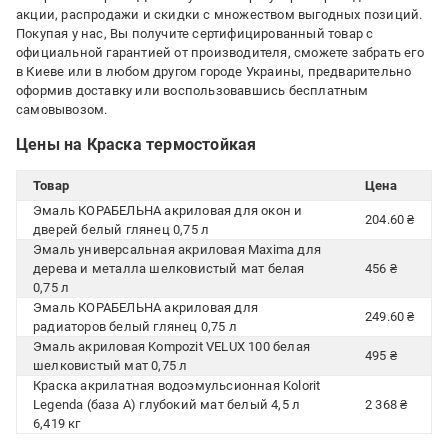
акции, распродажи и скидки с множеством выгодных позиций.
Покупая у нас, Вы получите сертифицированный товар с
официальной гарантией от производителя, сможете забрать его
в Киеве или в любом другом городе Украины, предварительно
оформив доставку или воспользовавшись бесплатным
самовывозом.
Цены на Краска термостойкая
Товар
Цена
Эмаль КОРАБЕЛЬНА акриловая для окон и
204.60 ₴
дверей белый глянец 0,75 л
Эмаль универсальная акриловая Maxima для
дерева и металла шелковистый мат белая
456 ₴
0,75 л
Эмаль КОРАБЕЛЬНА акриловая для
249.60 ₴
радиаторов белый глянец 0,75 л
Эмаль акриловая Kompozit VELUX 100 белая
495 ₴
шелковистый мат 0,75 л
Краска акрилатная водоэмульсионная Kolorit
Legenda (база А) глубокий мат белый 4,5 л
2 368 ₴
6,419 кг