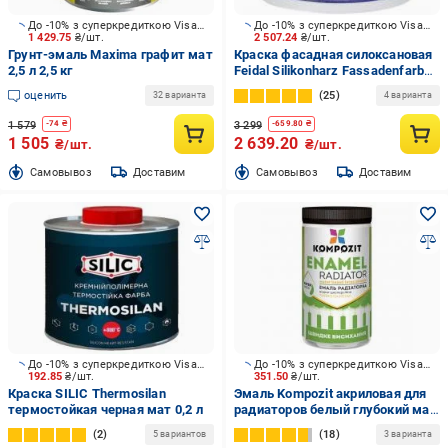
До -10% з суперкредиткою Visa Вигода
До -10% з суперкредиткою Visa Вигода
1 429.75
₴/шт.
2 507.24
₴/шт.
Грунт-эмаль Maxima графит мат
Краска фасадная силоксановая
2,5 л 2,5 кг
Feidal Silikonharz Fassadenfarbe
Optimal мат белый 10 л
оценить
25
32 варианта
4 варианта
1 579
3 299
-
74
₴
-
659.80
₴
1 505
2 639.20
₴/шт.
₴/шт.
Cамовывоз
Доставим
Cамовывоз
Доставим
До -10% з суперкредиткою Visa Вигода
До -10% з суперкредиткою Visa Вигода
192.85
₴/шт.
351.50
₴/шт.
Краска SILIC Thermosilan
Эмаль Kompozit акриловая для
термостойкая черная мат 0,2 л
радиаторов белый глубокий мат
0,75 л
2
18
5 вариантов
3 варианта