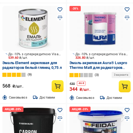
До -10% з суперкредиткою Visa Вигода
До -10% з суперкредиткою Visa Вигода
539.60
₴/шт.
326.80
₴/шт.
Эмаль Element акриловая для
Эмаль акриловая Aura® Luxpro
радиаторов белый глянец 0,75 л
Thermo Matt для радиаторов
Белый (База А) мат 0,75 л
9
3
3 варианта
430
-
86
₴
568
₴/шт.
344
₴/шт.
Cамовывоз
Доставим
Cамовывоз
Доставим