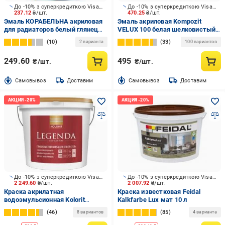
До -10% з суперкредиткою Visa Вигода
До -10% з суперкредиткою Visa Вигода
237.12
₴/шт.
470.25
₴/шт.
Эмаль КОРАБЕЛЬНА акриловая
Эмаль акриловая Kompozit
для радиаторов белый глянец
VELUX 100 белая шелковистый
0,75 л
мат 0,75 л
10
33
2 варианта
100 вариантов
249.60
495
₴/шт.
₴/шт.
Cамовывоз
Доставим
Cамовывоз
Доставим
До -10% з суперкредиткою Visa Вигода
До -10% з суперкредиткою Visa Вигода
2 249.60
₴/шт.
2 007.92
₴/шт.
Краска акрилатная
Краска известковая Feidal
водоэмульсионная Kolorit
Kalkfarbe Lux мат 10 л
Legenda (база А) глубокий мат
46
85
8 вариантов
4 варианта
белый 4,5 л 6,419 кг