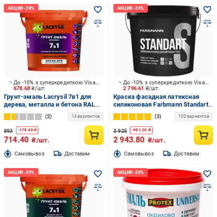
До -10% з суперкредиткою Visa Вигода
До -10% з суперкредиткою Visa Вигода
678.68
₴/шт.
2 796.61
₴/шт.
Грунт-эмаль Lacrysil 7в1 для
Краска фасадная латексная
дерева, металла и бетона RAL
силиконовая Farbmann Standart
9016 белая шелковистый мат
S база LА мат белый 9 л
2
3
14 вариантов
100 вариантов
2,5 кг
12,857 кг
893
3 925
-
178.60
₴
-
981.20
₴
714.40
2 943.80
₴/шт.
₴/шт.
Cамовывоз
Доставим
Cамовывоз
Доставим