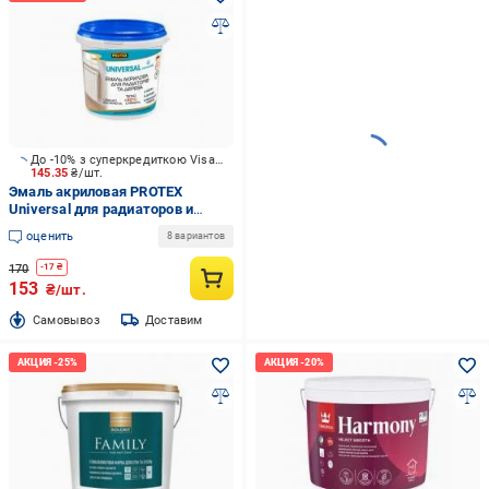
До -10% з суперкредиткою Visa Вигода
145.35
₴/шт.
Эмаль акриловая PROTEX
Universal для радиаторов и
дерева полумат Белая 0,3 л
оценить
8 вариантов
170
-
17
₴
153
₴/шт.
Cамовывоз
Доставим