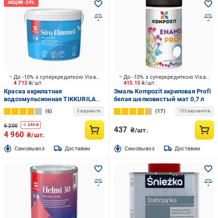
До -10% з суперкредиткою Visa Вигода
До -10% з суперкредиткою Visa Вигода
4 712
₴/шт.
415.15
₴/шт.
Краска акрилатная
Эмаль Kompozit акриловая Profi
водоэмульсионная TIKKURILA
белая шелковистый мат 0,7 л
Siro Himmea глубокий мат
6
17
3 варианта
100 вариантов
белый 9 л 13,4 кг
6 200
-
1 240
₴
437
₴/шт.
4 960
₴/шт.
Cамовывоз
Доставим
Cамовывоз
Доставим