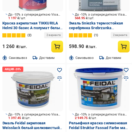
До -10% з суперкредиткою Visa Вигода
До -10% з суперкредиткою Visa Вигода
1 197
₴/шт.
568.95
₴/шт.
Краска акрилатная TIKKURILA
Эмаль Sniezka термостойкая
Helmi 30 базис А полумат белый
серебрянка Srebrzanka
0,9 л
серебряный 0,5 л
2
1
2 варианта
2 варианта
1 260
598.90
₴/шт.
₴/шт.
Cамовывоз
Доставим
Cамовывоз
Доставим
До -10% з суперкредиткою Visa Вигода
До -10% з суперкредиткою Visa Вигода
1 397.45
₴/шт.
2 949.75
₴/шт.
Эмаль Feidal акриловая
Рельефная краска силиконовая
Weisslack белый шелковистый
Feidal Struktur Fassad Farbе мат