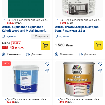
До -10% з суперкредиткою Visa Вигода
До -10% з суперкредиткою Visa Вигода
812.63
₴/шт.
1 501
₴/шт.
Эмаль акриловая акриловая
Эмаль ІРКОМ для радиаторов
Kolorit Wood and Metal Enamel
белый полумат 2,5 л
полумат TVT M371 0,9 л
оценить
оценить
100 вариантов
941.30
-
85.90
₴
1 580
₴/шт.
855.40
₴/шт.
Cамовывоз
Доставим
Cамовывоз
Доставим
До -10% з суперкредиткою Visa Вигода
До -10% з суперкредиткою Visa Вигода
946.20
₴/шт.
413.25
₴/шт.