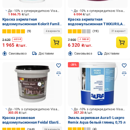
До -10% з суперкредиткою Visa Вигода
До -10% з суперкредиткою Visa Вигода
1 866.75
₴/шт.
6 004
₴/шт.
Краска акрилатная
Краска акрилатная
водоэмульсионная Kolorit Family
водоэмульсионная TIKKURILA
база А мат белый 4,5 л 6,824 кг
Harmony база А глубокий мат
9
19
4 варианта
31 вариант
белый 9 л
2 620
7 900
-
655
₴
-
1 580
₴
1 965
6 320
₴/шт.
₴/шт.
Cамовывоз
Доставим
Cамовывоз
Доставим
До -10% з суперкредиткою Visa Вигода
До -10% з суперкредиткою Visa Вигода
303.05
₴/шт.
357.20
₴/шт.
Краска резиновая
Эмаль акриловая Aura® Luxpro
водоэмульсионная Feidal Elastic
Remix Aqua белый глянец 0,75 л
Matt мат белый 1,2 кг
4
168
64 варианта