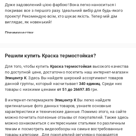
Дуже задоволений цією фарбою! Вона легко наноситься і
покриває все з першого разу. Ідеальний вибір для будь-якого
проекту! Рекомендую всім, хто шукає якість. Тепер мій дім
виглядає, як новенький!
Преимущества:
Довговічна
Недостатки:
Не має
Решили купить Краска термостойкая?
Для того, чтобы купить
Краска термостойкая
высокого качества
по доступной цене, достаточно посетить наш интернет-магазин
Эпицентр К
. Здесь Вы найдете широкий ассортимент товаров
данной группы, который насчитывает
340 единиц
. Среди них
товары с низкими ценами
от 51 до 26697.85
грн.
В интернет-гипермаркете
Эпицентр К
Вы легко найдете
оригинальные фото данных товаров, узнаете основные
характеристики и технические данные. Помимо этого, на сайте
можно почитать полезные отзывы от покупателей. Также здесь
можно ознакомиться с интересными статьями по различным
темам и посмотреть видеообзоры на самые востребованные
товары категории
. Для покупателей регулярно проводятся