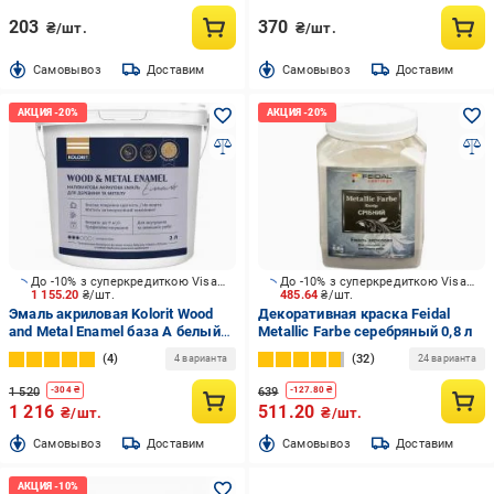
203
370
₴/шт.
₴/шт.
Cамовывоз
Доставим
Cамовывоз
Доставим
До -10% з суперкредиткою Visa Вигода
До -10% з суперкредиткою Visa Вигода
1 155.20
₴/шт.
485.64
₴/шт.
Эмаль акриловая Kolorit Wood
Декоративная краска Feidal
and Metal Enamel база А белый
Metallic Farbe серебряный 0,8 л
полумат 2 л
4
32
4 варианта
24 варианта
1 520
639
-
304
₴
-
127.80
₴
1 216
511.20
₴/шт.
₴/шт.
Cамовывоз
Доставим
Cамовывоз
Доставим