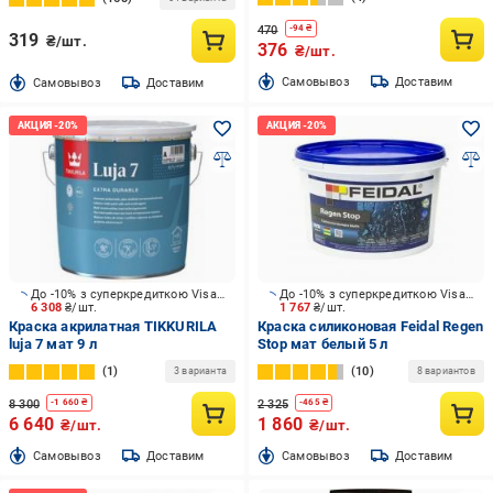
470
-
94
₴
319
₴/шт.
376
₴/шт.
Cамовывоз
Доставим
Cамовывоз
Доставим
До -10% з суперкредиткою Visa Вигода
До -10% з суперкредиткою Visa Вигода
6 308
₴/шт.
1 767
₴/шт.
Краска акрилатная TIKKURILA
Краска силиконовая Feidal Regen
luja 7 мат 9 л
Stop мат белый 5 л
1
10
3 варианта
8 вариантов
8 300
2 325
-
1 660
₴
-
465
₴
6 640
1 860
₴/шт.
₴/шт.
Cамовывоз
Доставим
Cамовывоз
Доставим