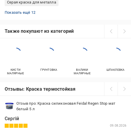
Серая краска для металла
Эпоксидная краска для плитки
Латексная краска для внутренних работ
Краска коричневая по металлу
Краска Farbex 12 кг
Краска зеленая 2,8 кг
Краска резиновая белая
Эмаль для внутренних работ
Черная резиновая краска
Полиуретановые эмали
Коричневая краска для дерева
Резиновая краска для наружных работ
Латексная краска 10 л
Показать ещё 12
Также покупают из категорий
КИСТИ
ГРУНТОВКА
ВАЛИКИ
ШПАКЛЕВКА
МАЛЯРНЫЕ
МАЛЯРНЫЕ
Отзывы: Краска термостойкая
Отзыв про: Краска силиконовая Feidal Regen Stop мат
белый 5 л
Сергій
09.08.2026