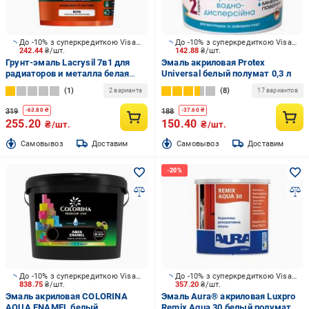
До -10% з суперкредиткою Visa Вигода
До -10% з суперкредиткою Visa Вигода
242.44
₴/шт.
142.88
₴/шт.
Грунт-эмаль Lacrysil 7в1 для
Эмаль акриловая Protex
радиаторов и металла белая
Universal белый полумат 0,3 л
шелковистый мат 0,9 кг
1
8
2 варианта
17 вариантов
319
188
-
63.80
₴
-
37.60
₴
255.20
150.40
₴/шт.
₴/шт.
Cамовывоз
Доставим
Cамовывоз
Доставим
До -10% з суперкредиткою Visa Вигода
До -10% з суперкредиткою Visa Вигода
838.75
₴/шт.
357.20
₴/шт.
Эмаль акриловая COLORINA
Эмаль Aura® акриловая Luxpro
AQUA ENAMEL белый
Remix Aqua 30 белый полумат