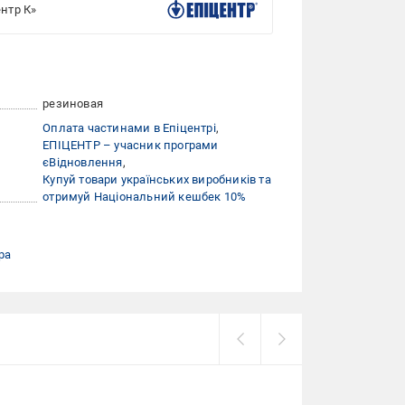
нтр К»
резиновая
Оплата частинами в Епіцентрі
ЕПІЦЕНТР – учасник програми
єВідновлення
Купуй товари українських виробників та
отримуй Національний кешбек 10%
ра