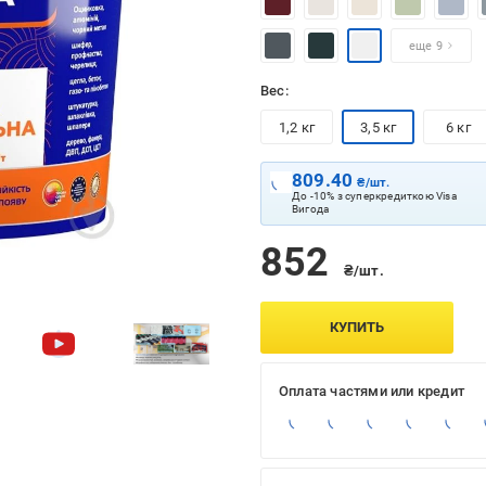
еще 9
Вес:
1,2 кг
3,5 кг
6 кг
809.40
₴/шт.
До -10% з суперкредиткою Visa
Вигода
852
₴/шт.
КУПИТЬ
Оплата частями или кредит