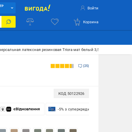
ТР
Войти
Корзина
ерсальная латексная резиновая Triora мат белый 3,5 кг
25
КОД
50122926
-5% з суперкредиткою VISA Вигода