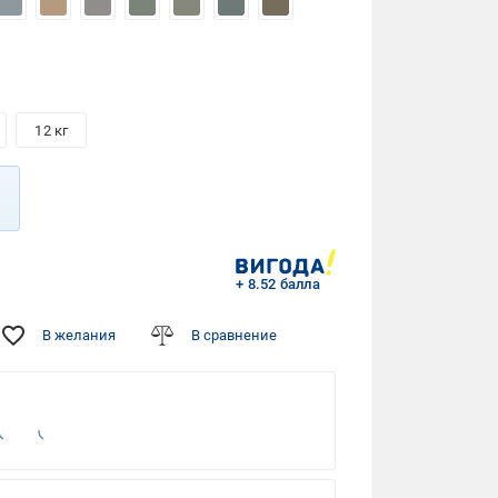
12 кг
+ 8.52 балла
В желания
В сравнение