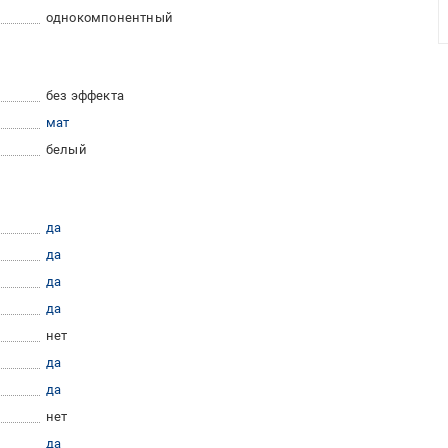
однокомпонентный
без эффекта
мат
белый
да
да
да
да
нет
да
да
нет
да