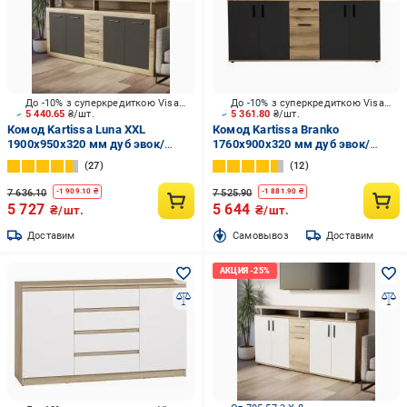
До -10% з суперкредиткою Visa Вигода
До -10% з суперкредиткою Visa Вигода
5 440.65
₴/шт.
5 361.80
₴/шт.
Комод Kartissa Luna XXL
Комод Kartissa Branko
1900x950x320 мм дуб эвок/
1760x900x320 мм дуб эвок/
антрацит
антрацит
27
12
7 636.10
7 525.90
-
1 909.10
₴
-
1 881.90
₴
5 727
5 644
₴/шт.
₴/шт.
Доставим
Cамовывоз
Доставим