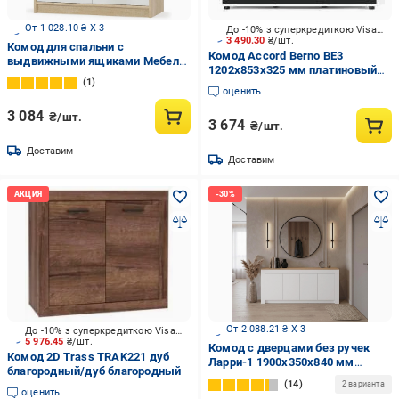
От 1 028.10 ₴ X 3
До -10% з суперкредиткою Visa Вигода
3 490.30
₴/шт.
Комод для спальни с
Комод Accord Berno BE3
выдвижными ящиками Мебель
1202x853x325 мм платиновый
Сервис 1Д3Ш Типс 83.4х34.3х85
1
белый/чорный/белый
см Дуб Самоа/Белый (2358977)
оценить
3 084
₴/шт.
3 674
₴/шт.
Доставим
Доставим
От 2 088.21 ₴ X 3
До -10% з суперкредиткою Visa Вигода
5 976.45
₴/шт.
Комод с дверцами без ручек
Комод 2D Trass TRAK221 дуб
Ларри-1 1900x350x840 мм
благородный/дуб благородный
Белый/Дуб Аппалачи
14
2 варианта
оценить