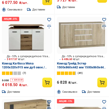
5 727
₴/шт.
6 077.50
₴/шт.
Доставим
Cамовывоз
Доставим
До -10% з суперкредиткою Visa Вигода
До -10% з суперкредиткою Visa Вигода
3 817.57
₴/шт.
6 486.60
₴/шт.
Комод Kartissa Mona
Комод Грейд Эстер
1200x320x915 мм дуб эвок /
1500х860х442 мм 1500x860x442
белый матовый
мм дуб сонома/дуб сонома
7
49
5 358
-
1 339.50
₴
6 828
₴/шт.
4 018.50
₴/шт.
Доставим
Cамовывоз
Доставим