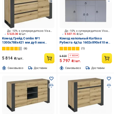
До -10% з суперкредиткою Visa Вигода
До -10% з суперкредиткою Visa Вигода
5 523.30
₴/шт.
5 507.15
₴/шт.
Комод Грейд Combo №1
Комод напольный Kartissa
1300х788х421 мм дуб эвок
Рубиста 4д1ш 1602x890x410 мм
прибрежный /графит серый/дуб
кашемир/кашемир (Рб-
6
1
эвок прибрежный
КМ-4д1ш)
6 820
-
1 023
₴
5 814
₴/шт.
5 797
₴/шт.
Cамовывоз
Доставим
Cамовывоз
Доставим