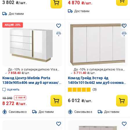
3 802
4 870
₴/шт.
₴/шт.
Доставим
Доставим
До -10% з суперкредиткою Visa Вигода
До -10% з суперкредиткою Visa Вигода
7 858.40
₴/шт.
5 711.40
₴/шт.
Комод Центр Меблів Porta
Комод Грейд Эстер 4д
1380x905x406 мм дуб артизан/
1400x1010x442 мм дуб сонома/
белый глянец
белый
оценить
3
10 340
-
2 068
₴
6 012
₴/шт.
8 272
₴/шт.
Cамовывоз
Доставим
Cамовывоз
Доставим