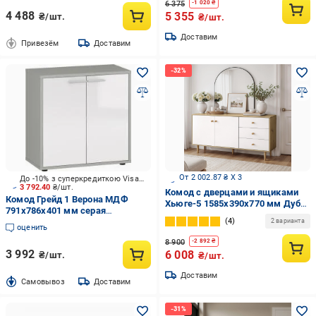
6 375
-
1 020
₴
4 488
5 355
₴/шт.
₴/шт.
Доставим
Привезём
Доставим
От 2 002.87 ₴ X 3
До -10% з суперкредиткою Visa Вигода
3 792.40
₴/шт.
Комод с дверцами и ящиками
Комод Грейд 1 Верона МДФ
Хьюге-5 1585x390x770 мм Дуб
791x786x401 мм серая
Артизан/Белый
4
шиншилла/белый снег глянец
2 варианта
оценить
8 900
-
2 892
₴
3 992
6 008
₴/шт.
₴/шт.
Доставим
Cамовывоз
Доставим