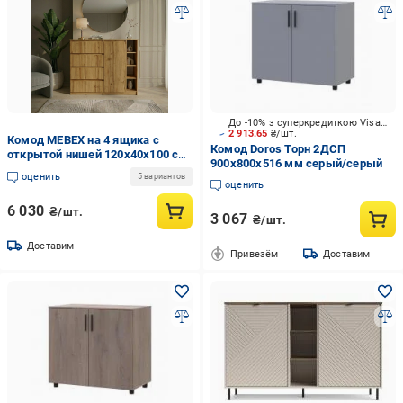
До -10% з суперкредиткою Visa Вигода
2 913.65
₴/шт.
Комод MEBEX на 4 ящика с
Комод Doros Торн 2ДСП
открытой нишей 120х40х100 см
900x800x516 мм серый/серый
Дуб Крафт (VERTO4B1200DC)
оценить
5 вариантов
оценить
6 030
₴/шт.
3 067
₴/шт.
Доставим
Привезём
Доставим