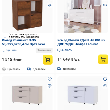
Бесплатная доставка
в почтоматы Эпицентр
Комод Компанит П-35
Комод Blonski 2Д4Ш Hill K01 из
59,6х27,5х60,4 см Орех экко
ДСП/МДФ Нимфея альба/
(26883139)
Белый снег глянец
оценить
оценить
9 вариантов
11 649
1 515
₴/шт.
₴/шт.
Доставим
Привезём
Доставим