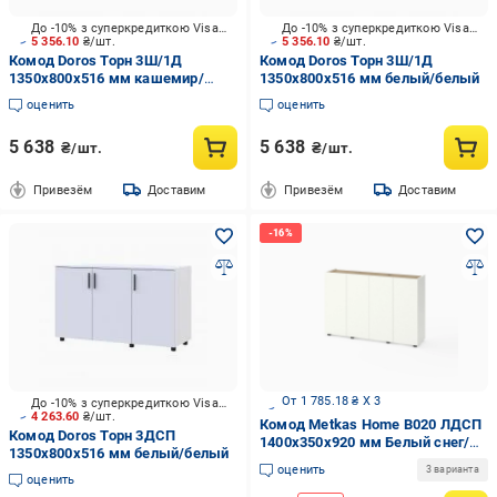
До -10% з суперкредиткою Visa Вигода
До -10% з суперкредиткою Visa Вигода
5 356.10
₴/шт.
5 356.10
₴/шт.
Комод Doros Торн 3Ш/1Д
Комод Doros Торн 3Ш/1Д
1350x800x516 мм кашемир/
1350x800x516 мм белый/белый
кашемир
оценить
оценить
5 638
5 638
₴/шт.
₴/шт.
Привезём
Доставим
Привезём
Доставим
От 1 785.18 ₴ X 3
До -10% з суперкредиткою Visa Вигода
4 263.60
₴/шт.
Комод Metkas Home B020 ЛДСП
Комод Doros Торн 3ДСП
1400x350x920 мм Белый снег/
1350x800x516 мм белый/белый
Дуб Артизан
оценить
3 варианта
оценить