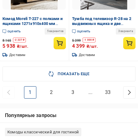
Комод Moreli T-227 с полками и
Тумба под телевизор R-28 на 2
ящиками 1271x910x400 мм
выдвижных ящика и две
Венге магия/Дуб аппалачи
двери c фасадами без ручек
оценить
оценить
5 вариантов
3 варианта
Антрацитовый
8 165
5 399
-
2 227
₴
-
1 000
₴
5 938
4 399
₴/шт.
₴/шт.
Доставим
Доставим
ПОКАЗАТЬ ЕЩЕ
1
2
3
...
33
Популярные запросы
Комоды классический для гостиной