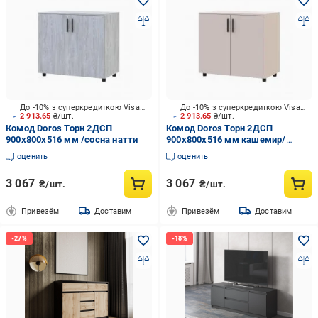
До -10% з суперкредиткою Visa Вигода
До -10% з суперкредиткою Visa Вигода
2 913.65
₴/шт.
2 913.65
₴/шт.
Комод Doros Торн 2ДСП
Комод Doros Торн 2ДСП
900x800x516 мм /сосна натти
900x800x516 мм кашемир/
кашемир
оценить
оценить
3 067
3 067
₴/шт.
₴/шт.
Привезём
Доставим
Привезём
Доставим