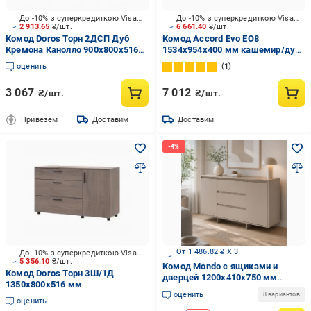
До -10% з суперкредиткою Visa Вигода
До -10% з суперкредиткою Visa Вигода
2 913.65
₴/шт.
6 661.40
₴/шт.
Комод Doros Торн 2ДСП Дуб
Комод Accord Evo EO8
Кремона Канолло 900x800x516
1534x954x400 мм кашемир/дуб
мм
кастелло коньячный/кашемир
оценить
1
матовый
3 067
7 012
₴/шт.
₴/шт.
Привезём
Доставим
Доставим
От 1 486.82 ₴ X 3
До -10% з суперкредиткою Visa Вигода
5 356.10
₴/шт.
Комод Mondo с ящиками и
Комод Doros Торн 3Ш/1Д
дверцей 1200x410x750 мм
1350x800x516 мм
Кашемир (Mondo CH/CH)
оценить
8 вариантов
оценить