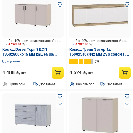
До -10% з суперкредиткою Visa Вигода
До -10% з суперкредиткою Visa Вигода
4 263.60
₴/шт.
4 297.80
₴/шт.
Комод Doros Торн 3ДСП
Комод Грейд Эстер 4д
1350x800x516 мм кашемир/
1600x540x442 мм дуб сонома /
кашемир
белый
оценить
3
4 488
4 524
₴/шт.
₴/шт.
Привезём
Доставим
Cамовывоз
Доставим