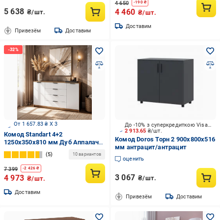
4 650
-
190
₴
5 638
4 460
₴/шт.
₴/шт.
Доставим
Привезём
Доставим
От 1 657.83 ₴ X 3
До -10% з суперкредиткою Visa Вигода
2 913.65
₴/шт.
Комод Standart 4+2
Комод Doros Торн 2 900x800x516
1250х350х810 мм Дуб Аппалачи/
мм антрацит/антрацит
Белый
5
10 вариантов
оценить
7 399
-
2 426
₴
3 067
4 973
₴/шт.
₴/шт.
Доставим
Привезём
Доставим