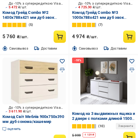
До -10% з суперкредиткою Visa Вигода
До -10% з суперкредиткою Visa Вигода
5 472
₴/шт.
4 725.30
₴/шт.
Комод Грейд Combo №2
Комод Грейд Combo №3
1400х788х421 мм дуб эвок
1000x788x421 мм дуб эвок
прибрежный /дуб эвок
прибрежный/графит серый
5
7
прибрежный/графит серый
5 760
4 974
₴/шт.
₴/шт.
Cамовывоз
Доставим
Cамовывоз
Доставим
До -10% з суперкредиткою Visa Вигода
3 611.90
₴/шт.
Комод на 3 выдвижных ящика и
Комод Світ Меблів 900x750x390
2 двери с полками длиной 1500
мм дуб сонома/кашемир
мм Белый (MS305)
10
3 варианта
оценить
5 999
-
1 129
₴