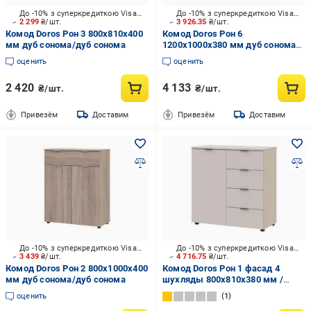
До -10% з суперкредиткою Visa Вигода
До -10% з суперкредиткою Visa Вигода
2 299
₴/шт.
3 926.35
₴/шт.
Комод Doros Рон 3 800x810x400
Комод Doros Рон 6
мм дуб сонома/дуб сонома
1200x1000x380 мм дуб сонома/
дуб сонома
оценить
оценить
2 420
4 133
₴/шт.
₴/шт.
Привезём
Доставим
Привезём
Доставим
До -10% з суперкредиткою Visa Вигода
До -10% з суперкредиткою Visa Вигода
3 439
₴/шт.
4 716.75
₴/шт.
Комод Doros Рон 2 800x1000x400
Комод Doros Рон 1 фасад 4
мм дуб сонома/дуб сонома
шухляды 800x810x380 мм /
кашемир
оценить
1