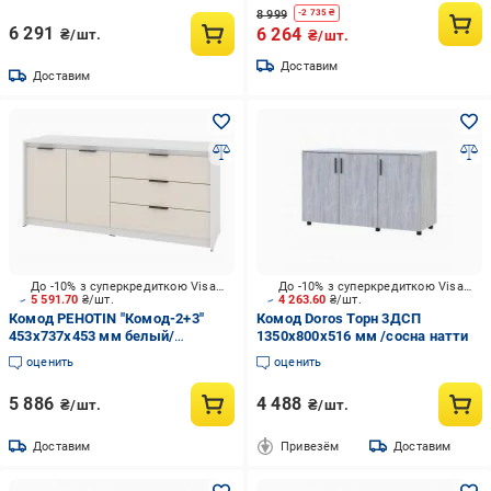
8 999
-
2 735
₴
6 291
6 264
₴/шт.
₴/шт.
Доставим
Доставим
До -10% з суперкредиткою Visa Вигода
До -10% з суперкредиткою Visa Вигода
5 591.70
₴/шт.
4 263.60
₴/шт.
Комод PEHOTIN "Комод-2+3"
Комод Doros Торн 3ДСП
453x737x453 мм белый/
1350x800x516 мм /сосна натти
кашемир
оценить
оценить
5 886
4 488
₴/шт.
₴/шт.
Доставим
Привезём
Доставим