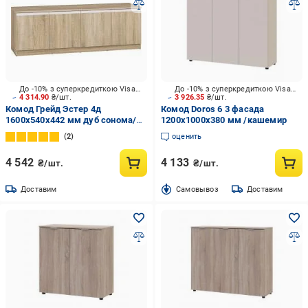
До -10% з суперкредиткою Visa Вигода
До -10% з суперкредиткою Visa Вигода
4 314.90
₴/шт.
3 926.35
₴/шт.
Комод Грейд Эстер 4д
Комод Doros 6 3 фасада
1600x540x442 мм дуб сонома/
1200x1000x380 мм /кашемир
дуб сонома
2
оценить
4 542
4 133
₴/шт.
₴/шт.
Доставим
Cамовывоз
Доставим