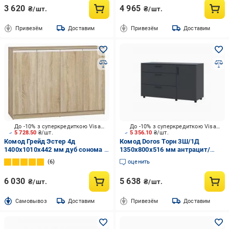
3 620
4 965
₴/шт.
₴/шт.
Привезём
Доставим
Привезём
Доставим
До -10% з суперкредиткою Visa Вигода
До -10% з суперкредиткою Visa Вигода
5 728.50
₴/шт.
5 356.10
₴/шт.
Комод Грейд Эстер 4д
Комод Doros Торн 3Ш/1Д
1400x1010x442 мм дуб сонома /
1350x800x516 мм антрацит/
дуб сонома
антрацит
6
оценить
6 030
5 638
₴/шт.
₴/шт.
Cамовывоз
Доставим
Привезём
Доставим