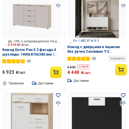
От 1 482.81 ₴ X 3
До -10% з суперкредиткою Visa Вигода
6 576.85
₴/шт.
Комод с дверцами и ящиком
Комод Doros Рон 5 2 фасада 4
без ручек Салливан Т-2
шухляды 1400x810x380 мм /
1200x330x830 мм Белый
5
кашемир
4 варианта
2
6 500
-
2 052
₴
6 923
4 448
₴/шт.
₴/шт.
Доставим
Привезём
Доставим