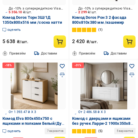
До -10% з суперкредиткою Visa Вигода
До -10% з суперкредиткою Visa Вигода
5 356.10
₴/шт.
2 299
₴/шт.
Комод Doros Торн 3Ш/1Д
Комод Doros Рон 3 2 фасада
1350x800x516 мм /сосна натти
800x810x380 мм /кашемир
оценить
1
5 638
2 420
₴/шт.
₴/шт.
Привезём
Доставим
Привезём
Доставим
От 1 393.47 ₴ X 3
От 2 486.58 ₴ X 3
Комод Elva 800x450x750 с
Комод с дверцами и ящиками
ящиками и полками Белый/Дуб
без ручек Ларри-2 1900x350x840
Артизан (Elva WH/DA)
мм Белый
оценить
5
7 вариантов
5 вариантов