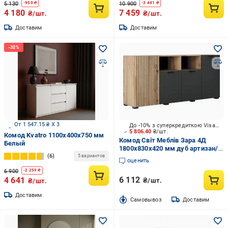
5 130
10 900
-
950
₴
-
3 441
₴
4 180
7 459
₴/шт.
₴/шт.
Доставим
Доставим
От 1 547.15 ₴ X 3
До -10% з суперкредиткою Visa Вигода
5 806.40
₴/шт.
Комод Kvatro 1100х400х750 мм
Комод Світ Меблів Зара 4Д
Белый
1800x830x420 мм дуб артизан/
6
антрацит
5 вариантов
оценить
6 900
-
2 259
₴
6 112
4 641
₴/шт.
₴/шт.
Доставим
Cамовывоз
Доставим