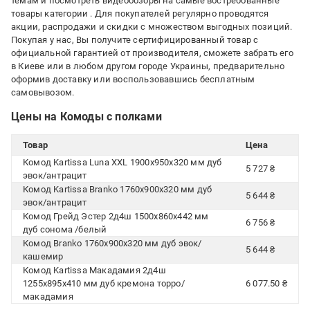
темам и посмотреть видеообзоры на самые востребованные
товары категории
. Для покупателей регулярно проводятся
акции, распродажи и скидки с множеством выгодных позиций.
Покупая у нас, Вы получите сертифицированный товар с
официальной гарантией от производителя, сможете забрать его
в Киеве или в любом другом городе Украины, предварительно
оформив доставку или воспользовавшись бесплатным
самовывозом.
Цены на Комоды с полками
Товар
Цена
Комод Kartissa Luna XXL 1900x950x320 мм дуб
5 727 ₴
эвок/антрацит
Комод Kartissa Branko 1760x900x320 мм дуб
5 644 ₴
эвок/антрацит
Комод Грейд Эстер 2д4ш 1500х860х442 мм
6 756 ₴
дуб сонома /белый
Комод Branko 1760x900x320 мм дуб эвок/
5 644 ₴
кашемир
Комод Kartissa Макадамия 2д4ш
1255x895x410 мм дуб кремона торро/
6 077.50 ₴
макадамия