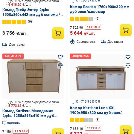
От 705.57 ₴ X 8
До -10% з суперкредиткою Visa Вигода
6 418.20
₴/шт.
Комод Branko 1760x900x320 мм
Комод Грейд Эстер 2д4ш
дуб эвок/кашемир
1500х860х442 мм дуб сонома /
2
белый
9
7 525.90
-
1 881.90
₴
6 756
5 644
₴/шт.
₴/шт.
Cамовывоз
Доставим
Доставим
От 715.95 ₴ X 8
До -10% з суперкредиткою Visa Вигода
5 773.62
₴/шт.
Комод Kartissa Luna XXL
Комод Kartissa Макадамия
1900x950x320 мм дуб эвок/
2д4ш 1255x895x410 мм дуб
кашемир
3
кремона торро/макадамия
оценить
7 636.10
-
1 909.10
₴
7 150
-
1 072.50
₴