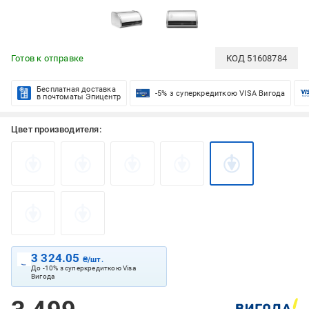
Готов к отправке
КОД
51608784
Бесплатная доставка
-5% з суперкредиткою VISA Вигода
в почтоматы Эпицентр
Цвет производителя:
3 324.05
₴/шт.
До -10% з суперкредиткою Visa
Вигода