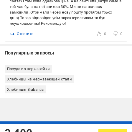
сайтах і там була однакова ціна. А на сайті епіцентру саме в
той час була на неї знижка 30%. Ми не вагаючись
замовили. Отримали через нову пошту протягом трьох
днів) Товар відповідав усім характеристикам та був
неушкодженим! Рекомендую!
Ответить
0
0
Популярные запросы
Посуда из нержавейки
Хлебницы из нержавеющей стали
Хлебницы Brabantia
Подписывайтесь, чтобы узнавать первым об акцияx и