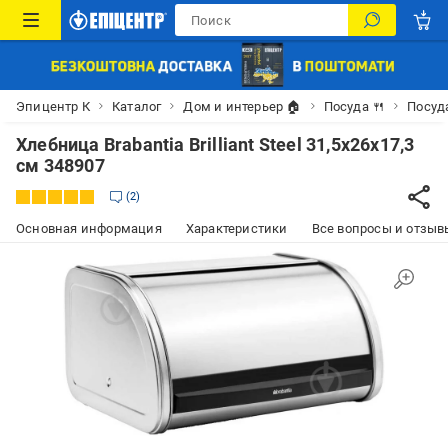
Эпицентр К
Каталог
Дом и интерьер 🏠
Посуда 🍴
Посуд
Хлебница Brabantia Brilliant Steel 31,5х26х17,3
см 348907
2
Основная информация
Характеристики
Все вопросы и отзывы