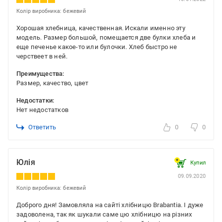
Колір виробника: бежевий
Хорошая хлебница, качественная. Искали именно эту
модель. Размер большой, помещается две булки хлеба и
еще печенье какое-то или булочки. Хлеб быстро не
черствеет в ней.
Преимущества:
Размер, качество, цвет
Недостатки:
Нет недостатков
Ответить
0
0
Юлія
Купил
09.09.2020
Колір виробника: бежевий
Доброго дня! Замовляла на сайті хлібницю Brabantia. І дуже
задоволена, так як шукали саме цю хлібницю на різних