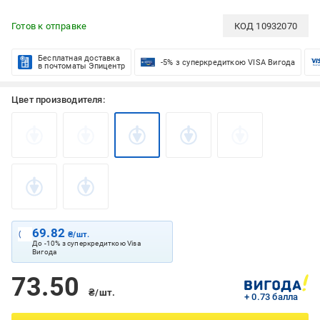
Готов к отправке
КОД
10932070
Бесплатная доставка
-5% з суперкредиткою VISA Вигода
в почтоматы Эпицентр
Цвет производителя:
69.82
₴/шт.
До -10% з суперкредиткою Visa
Вигода
73.50
₴/шт.
+ 0.73 балла