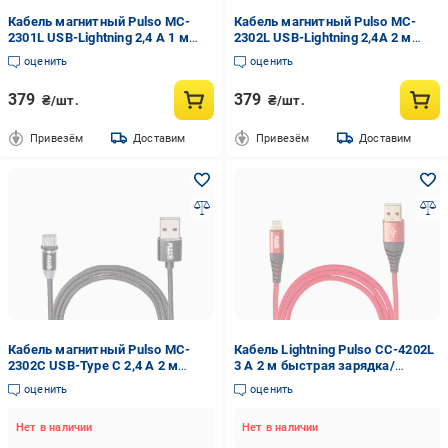
Кабель магнитный Pulso MC-
Кабель магнитный Pulso MC-
2301L USB-Lightning 2,4 А 1 м
2302L USB-Lightning 2,4А 2 м
только зарядка Black (115408)
только зарядка Red (115411)
оценить
оценить
379
379
₴/шт.
₴/шт.
Привезём
Доставим
Привезём
Доставим
Кабель магнитный Pulso MC-
Кабель Lightning Pulso CC-4202L
2302C USB-Type C 2,4 А 2 м
3 А 2 м быстрая зарядка/
только зарядка Black (115414)
передача данных Red (115419)
оценить
оценить
Нет в наличии
Нет в наличии