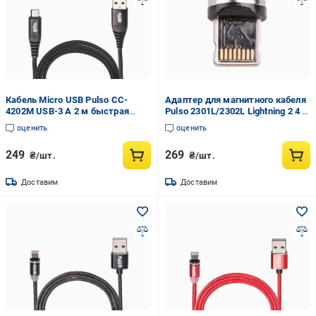
Кабель Micro USB Pulso CC-
Адаптер для магнитного кабеля
4202M USB-3 А 2 м быстрая
Pulso 2301L/2302L Lightning 2 4 А
зарядка/передача данных Black
(MC-2301L/2302L)
оценить
оценить
(115421)
249
269
₴/шт.
₴/шт.
Доставим
Доставим