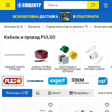
Эпицентр К
Каталог
Строительство и ремонт 🔨
Электрото
Кабель и провод PULSO
МЕДНЫЙ КАБЕЛЬ
КАБЕЛЬ І ПРОВІД
МОНТАЖНЫЕ И
ЭЛЕМЕНТЫ
(ПРОВОД)
МНОГОЖИЛЬНЫЙ
РАСПРЕДЕЛИТЕЛЬНЫЕ
КРЕПЕЖА КАБЕЛЯ
КОРОБКИ
Фильтры (1)
Цена
Продавец
очистить