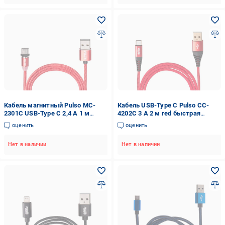
Кабель магнитный Pulso MC-
Кабель USB-Type C Pulso CC-
2301C USB-Type C 2,4 А 1 м
4202C 3 А 2 м red быстрая
только зарядка Red (115406)
зарядка/передача данных Red
оценить
оценить
(115427)
Нет в наличии
Нет в наличии