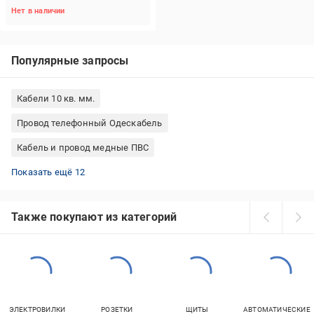
Нет в наличии
Популярные запросы
Кабели 10 кв. мм.
Провод телефонный Одескабель
Кабель и провод медные ПВС
FTP кабели
Кабель компьютерный Borsan
Кабель силовой медный с заполнителем
Кабель биметалл Borsan
Провод самонесущий двухжильный
Кабель силовой Borsan
Провод силовой Expert Power
Кабель медный ВВГнг-LS
Кабель медный негорючий
Кабель Expert биметалл
Кабель 3x0.75
Кабель Vektor биметаллический
Показать ещё 12
Также покупают из категорий
ЭЛЕКТРОВИЛКИ
РОЗЕТКИ
ЩИТЫ
АВТОМАТИЧЕСКИЕ