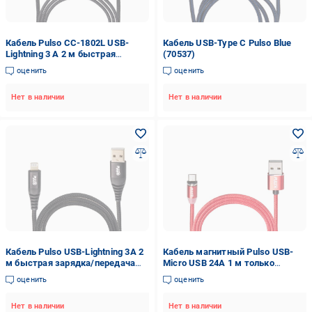
Кабель Pulso CC-1802L USB-
Кабель USB-Type С Pulso Blue
Lightning 3 А 2 м быстрая
(70537)
зарядка/передача данных Black
оценить
оценить
(115433)
Нет в наличии
Нет в наличии
Кабель Pulso USB-Lightning 3А 2
Кабель магнитный Pulso USB-
м быстрая зарядка/передача
Micro USB 24А 1 м только
данных Black (CC-4202L BK)
зарядка Red (MC-2301M RD)
оценить
оценить
Нет в наличии
Нет в наличии