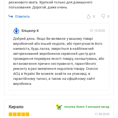
резинового хвата. Хрупкий только для домашнего
пользования. Дорогой, даже очень.
Ответить
0
0
Епіцентр К
01.10.2025
Добрий день. Якщо Ви виявили у вашому товарі
виробничий або інший недолік, або припускаєте його
наявність, будь ласка, зверніться в найближчий
авторизований виробником сервісний центр для
проведення перевірки якості товару, налаштувань, або
встановлення причин несправності, гарантійного
ремонту в разі виявлення недоліків товару. Список
АСЦ в Україні Ви можете знайти на упаковці, в
гарантійному талоні, а також на офіційному сайті
виробника.
Кирило
покупка более 3 месяцев назад
11.09.2025