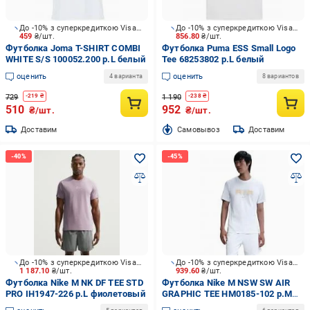
До -10% з суперкредиткою Visa Вигода
До -10% з суперкредиткою Visa Вигода
459
₴/шт.
856.80
₴/шт.
Футболка Joma T-SHIRT COMBI
Футболка Puma ESS Small Logo
WHITE S/S 100052.200 р.L белый
Tee 68253802 р.L белый
оценить
оценить
4 варианта
8 вариантов
729
1 190
-
219
₴
-
238
₴
510
952
₴/шт.
₴/шт.
Доставим
Cамовывоз
Доставим
До -10% з суперкредиткою Visa Вигода
До -10% з суперкредиткою Visa Вигода
1 187.10
₴/шт.
939.60
₴/шт.
Футболка Nike M NK DF TEE STD
Футболка Nike M NSW SW AIR
PRO IH1947-226 р.L фиолетовый
GRAPHIC TEE HM0185-102 р.M
белый