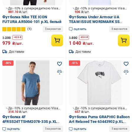
До -10% з суперкредиткою Visa Вигода
До -10% з суперкредиткою Visa Вигода
881.10
₴/шт.
936
₴/шт.
Футболка Nike TEE ICON
Футболка Under Armour UA
FUTURA AR5004-101 р.XL белый
TEAM ISSUE WORDMARK SS
1329582-100 р.L белый
1
оценить
5 вариантов
6 вариантов
1 399
1 890
-
420
₴
-
850
₴
979
1 040
₴/шт.
₴/шт.
Доставим
Доставим
До -10% з суперкредиткою Visa Вигода
До -10% з суперкредиткою Visa Вигода
314.10
₴/шт.
657
₴/шт.
Футболка 4F
Футболка Puma GRAPHIC Balloon
4FRSS24TTSHM2078-33S р.XL
Art Relaxed Tee 63443902 р.XL
голубой
белый
оценить
оценить
5 вариантов
5 вариантов