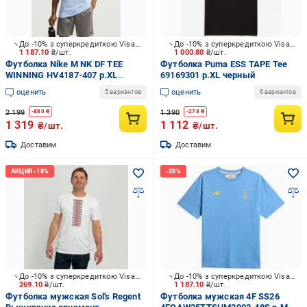
До -10% з суперкредиткою Visa Вигода
До -10% з суперкредиткою Visa Вигода
1 187.10
₴/шт.
1 000.80
₴/шт.
Футболка Nike M NK DF TEE
Футболка Puma ESS TAPE Tee
WINNING HV4187-407 р.XL
69169301 р.XL черный
голубой
оценить
оценить
5 вариантов
6 вариантов
2 199
1 390
-
880
₴
-
278
₴
1 319
1 112
₴/шт.
₴/шт.
Доставим
Доставим
До -10% з суперкредиткою Visa Вигода
До -10% з суперкредиткою Visa Вигода
269.10
₴/шт.
1 187.10
₴/шт.
Футболка мужская Sol's Regent
Футболка мужская 4F SS26