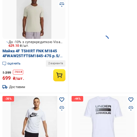
До -10% з суперкредиткою Visa Вигода
629.10
₴/шт.
Майка 4F TSHIRT FNK M1845
4FWAW25TFTSM1845-47S р.S/M
белый
оценить
2 варианта
1 399
-
700
₴
699
₴/шт.
Доставим