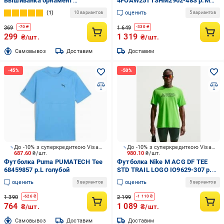
Вышиванка орнамент
4FOAW25TTSHM2902-48S р.M
вертикально р.XL белый
голубой
1
оценить
10 вариантов
5 вариантов
369
1 649
-
70
₴
-
330
₴
299
1 319
₴/шт.
₴/шт.
Cамовывоз
Доставим
Доставим
До -10% з суперкредиткою Visa Вигода
До -10% з суперкредиткою Visa Вигода
687.60
₴/шт.
980.10
₴/шт.
Футболка Puma PUMATECH Tee
Футболка Nike M ACG DF TEE
68459857 р.L голубой
STD TRAIL LOGO IO9629-307 р.M
зеленый
оценить
оценить
5 вариантов
5 вариантов
1 390
2 199
-
626
₴
-
1 110
₴
764
1 089
₴/шт.
₴/шт.
Cамовывоз
Доставим
Доставим