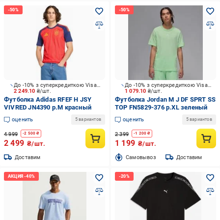
До -10% з суперкредиткою Visa Вигода
До -10% з суперкредиткою Visa Вигода
2 249.10
₴/шт.
1 079.10
₴/шт.
Футболка Adidas RFEF H JSY
Футболка Jordan M J DF SPRT SS
VIVRED JN4390 р.M красный
TOP FN5829-376 р.XL зеленый
оценить
оценить
5 вариантов
5 вариантов
4 999
2 399
-
2 500
₴
-
1 200
₴
2 499
1 199
₴/шт.
₴/шт.
Доставим
Cамовывоз
Доставим