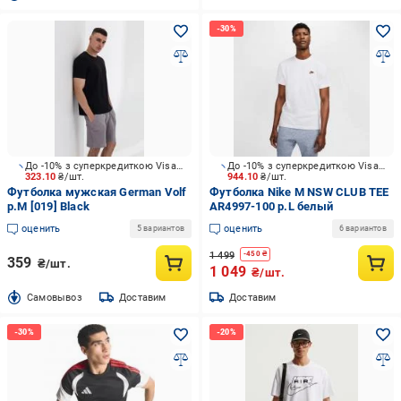
До -10% з суперкредиткою Visa Вигода
До -10% з суперкредиткою Visa Вигода
323.10
₴/шт.
944.10
₴/шт.
Футболка мужская German Volf
Футболка Nike M NSW CLUB TEE
р.M [019] Black
AR4997-100 р.L белый
оценить
оценить
5 вариантов
6 вариантов
1 499
-
450
₴
359
₴/шт.
1 049
₴/шт.
Cамовывоз
Доставим
Доставим