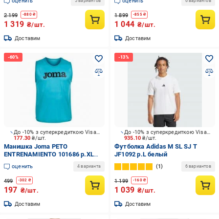
оценить
оценить
5 вариантов
6 вариантов
2 199
1 899
-
880
₴
-
855
₴
1 319
1 044
₴/шт.
₴/шт.
Доставим
Доставим
До -10% з суперкредиткою Visa Вигода
До -10% з суперкредиткою Visa Вигода
177.30
₴/шт.
935.10
₴/шт.
Манишка Joma PETO
Футболка Adidas M SL SJ T
ENTRENAMIENTO 101686 р.XL
JF1092 р.L белый
синий
оценить
1
4 варианта
6 вариантов
499
1 199
-
302
₴
-
160
₴
197
1 039
₴/шт.
₴/шт.
Доставим
Доставим