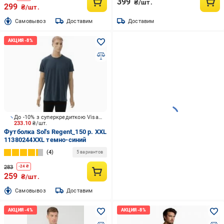
399
₴/шт.
299
₴/шт.
Cамовывоз
Доставим
Доставим
До -10% з суперкредиткою Visa Вигода
233.10
₴/шт.
Футболка Sol's Regent_150 р. XXL
11380244XXL темно-синий
4
5 вариантов
283
-
24
₴
259
₴/шт.
Cамовывоз
Доставим