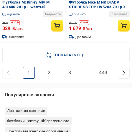
Футболка McKinley Ally M
Футболка Nike M NK DFADV
431606-201 р.L желтый
STRIDE SS TOP HV5203-701 р.XL
желтый
оценить
оценить
5 вариантов
5 вариантов
459
2 399
-
130
₴
-
720
₴
329
1 679
₴/шт.
₴/шт.
Доставим
Доставим
ПОКАЗАТЬ ЕЩЕ
1
2
3
...
443
Популярные запросы
Лонгсливы женские
Футболки Tommy Hilfiger женские
Лонгсливы женские спортивные