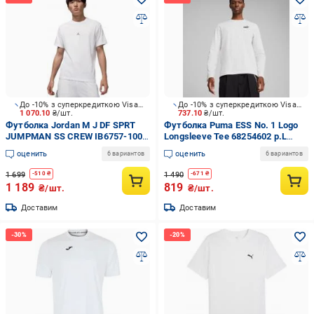
До -10% з суперкредиткою Visa Вигода
До -10% з суперкредиткою Visa Вигода
1 070.10
₴/шт.
737.10
₴/шт.
Футболка Jordan M J DF SPRT
Футболка Puma ESS No. 1 Logo
JUMPMAN SS CREW IB6757-100
Longsleeve Tee 68254602 р.L
р.M белый
белый
оценить
оценить
6 вариантов
6 вариантов
1 699
1 490
-
510
₴
-
671
₴
1 189
819
₴/шт.
₴/шт.
Доставим
Доставим