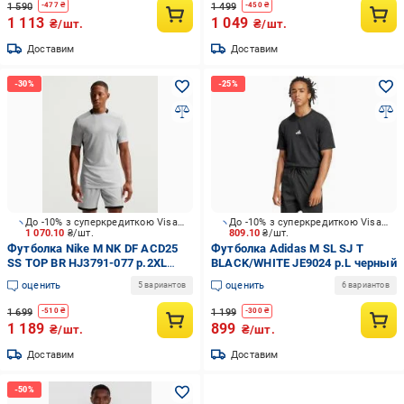
1 590
1 499
-
477
₴
-
450
₴
1 113
1 049
₴/шт.
₴/шт.
Доставим
Доставим
До -10% з суперкредиткою Visa Вигода
До -10% з суперкредиткою Visa Вигода
1 070.10
₴/шт.
809.10
₴/шт.
Футболка Nike M NK DF ACD25
Футболка Adidas M SL SJ T
SS TOP BR HJ3791-077 р.2XL
BLACK/WHITE JE9024 р.L черный
серый
оценить
оценить
5 вариантов
6 вариантов
1 699
1 199
-
510
₴
-
300
₴
1 189
899
₴/шт.
₴/шт.
Доставим
Доставим