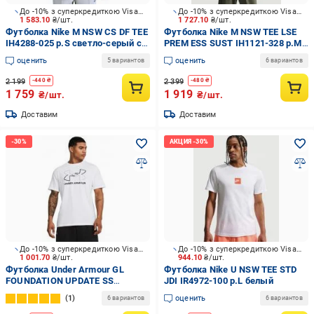
До -10% з суперкредиткою Visa Вигода
До -10% з суперкредиткою Visa Вигода
1 583.10
₴/шт.
1 727.10
₴/шт.
Футболка Nike M NSW CS DF TEE
Футболка Nike M NSW TEE LSE
IH4288-025 р.S светло-серый с
PREM ESS SUST IH1121-328 р.M
голубым
хаки
оценить
оценить
5 вариантов
6 вариантов
2 199
2 399
-
440
₴
-
480
₴
1 759
1 919
₴/шт.
₴/шт.
Доставим
Доставим
До -10% з суперкредиткою Visa Вигода
До -10% з суперкредиткою Visa Вигода
1 001.70
₴/шт.
944.10
₴/шт.
Футболка Under Armour GL
Футболка Nike U NSW TEE STD
FOUNDATION UPDATE SS
JDI IR4972-100 р.L белый
1382915-100 р.M белый
1
оценить
6 вариантов
6 вариантов