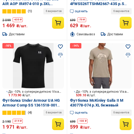
AIR AOP IR4974-010 р.3XL
4FWSS26TTSHM2667-43S р.S
черный
хаки
1
оценить
6 вариантов
6 вариантов
2 099
699
-
630
₴
-
70
₴
1 469
629
₴/шт.
₴/шт.
Доставим
Cамовывоз
Доставим
До -10% з суперкредиткою Visa Вигода
До -10% з суперкредиткою Visa Вигода
1 773.90
₴/шт.
539.10
₴/шт.
Футболка Under Armour UA HG
Футболка McKinley Galla II M
Armour Comp SS 1361518-001
430778-074 р.XL бежевый
р.M черный
4
оценить
6 вариантов
6 вариантов
2 190
699
-
219
₴
-
100
₴
1 971
599
₴/шт.
₴/шт.