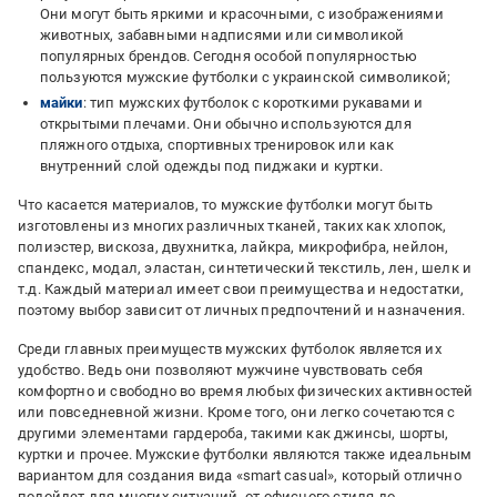
Они могут быть яркими и красочными, с изображениями
животных, забавными надписями или символикой
популярных брендов. Сегодня особой популярностью
пользуются мужские футболки с украинской символикой;
майки
: тип мужских футболок с короткими рукавами и
открытыми плечами. Они обычно используются для
пляжного отдыха, спортивных тренировок или как
внутренний слой одежды под пиджаки и куртки.
Что касается материалов, то мужские футболки могут быть
изготовлены из многих различных тканей, таких как хлопок,
полиэстер, вискоза, двухнитка, лайкра, микрофибра, нейлон,
спандекс, модал, эластан, синтетический текстиль, лен, шелк и
т.д. Каждый материал имеет свои преимущества и недостатки,
поэтому выбор зависит от личных предпочтений и назначения.
Среди главных преимуществ мужских футболок является их
удобство. Ведь они позволяют мужчине чувствовать себя
комфортно и свободно во время любых физических активностей
или повседневной жизни. Кроме того, они легко сочетаются с
другими элементами гардероба, такими как джинсы, шорты,
куртки и прочее. Мужские футболки являются также идеальным
вариантом для создания вида «smart casual», который отлично
подойдет для многих ситуаций, от офисного стиля до