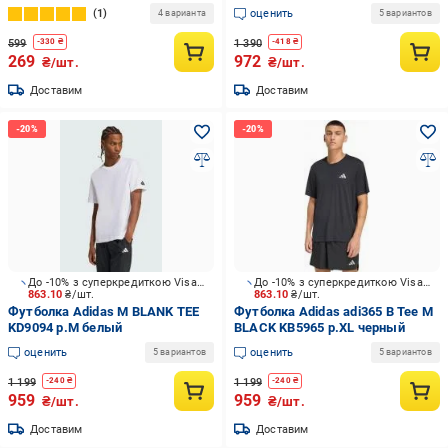
1
оценить
4 варианта
5 вариантов
599
1 390
-
330
₴
-
418
₴
269
972
₴/шт.
₴/шт.
Доставим
Доставим
До -10% з суперкредиткою Visa Вигода
До -10% з суперкредиткою Visa Вигода
863.10
₴/шт.
863.10
₴/шт.
Футболка Adidas M BLANK TEE
Футболка Adidas adi365 B Tee M
KD9094 р.M белый
BLACK KB5965 р.XL черный
оценить
оценить
5 вариантов
5 вариантов
1 199
1 199
-
240
₴
-
240
₴
959
959
₴/шт.
₴/шт.
Доставим
Доставим