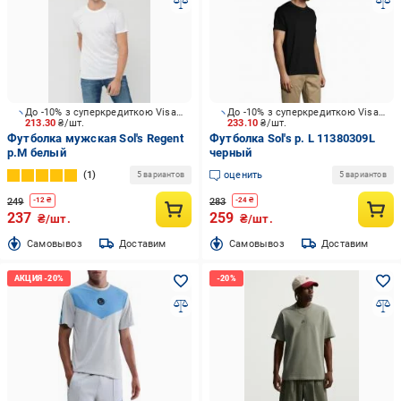
До -10% з суперкредиткою Visa Вигода
До -10% з суперкредиткою Visa Вигода
213.30
₴/шт.
233.10
₴/шт.
Футболка мужская Sol's Regent
Футболка Sol's р. L 11380309L
р.M белый
черный
1
оценить
5 вариантов
5 вариантов
249
283
-
12
₴
-
24
₴
237
259
₴/шт.
₴/шт.
Cамовывоз
Доставим
Cамовывоз
Доставим