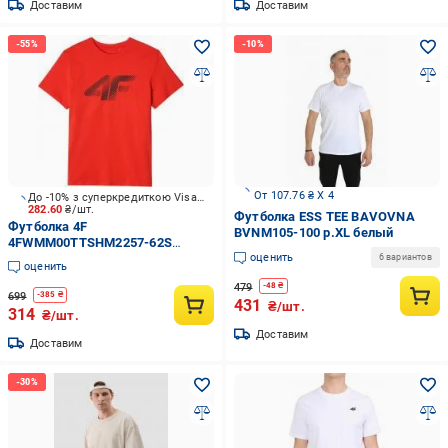
Доставим
Доставим
От 107.76 ₴ X 4
До -10% з суперкредиткою Visa Вигода
282.60
₴/шт.
Футболка ESS TEE BAVOVNA
Футболка 4F
BVNM105-100 р.XL белый
4FWMM00TTSHM2257-62S
оценить
TSHIRT р.L красный
6 вариантов
оценить
479
-
48
₴
699
-
385
₴
431
₴/шт.
314
₴/шт.
Доставим
Доставим