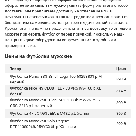
оформления заказа, вам нужно указать форму оплаты и способ
доставки. Мы предлагаем доставку на отделение или в
почтоматы перевозчиков, а также предлагаем воспользоваться
бесплатным самовывозом из центров выдачи онлайн-заказов.
Кроме того, что вам не придется платить за доставку, то вы еще и
можете примерить футболку перед покупкой, поскольку наши
центры выдачи оборудованы современными и удобными
примерочными.
Цены на Футболки мужские
Товар
Цена
Футболка Puma ESS Small Logo Tee 68253801 р.M
893 ₴
черный
Футболка Nike NS CLUB TEE - LS AR5193-100 р.XL
814 ₴
белый
Футболка мужская Tuloni M S-S T-Shirt W261265-
399 ₴
GRS-3218 р.L зеленый
Футболка 4F LONGSLEEVE M432 р.L белый
369 ₴
Футболка мужская Sol's Regent
299 ₴
DTF11380268/259YCXXL р.XXL хаки