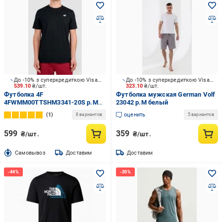
До -10% з суперкредиткою Visa Вигода
До -10% з суперкредиткою Visa Вигода
539.10
₴/шт.
323.10
₴/шт.
Футболка 4F
Футболка мужская German Volf
4FWMM00TTSHM3341-20S р.M
23042 р.M белый
черный
1
оценить
8 вариантов
5 вариантов
599
359
₴/шт.
₴/шт.
Cамовывоз
Доставим
Доставим