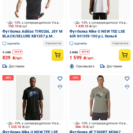
До -10% з суперкредиткою Visa Вигода
До -10% з суперкредиткою Visa Вигода
755.10
₴/шт.
1 439.10
₴/шт.
Футболка Adidas TIRO26L JSY M
Футболка Nike U NSW TEE LSE
BLACK/SELURE KB1357 р.M
AIR IH1359-100 р.L белый
черный
оценить
оценить
5 вариантов
6 вариантов
1 199
1 999
-
360
₴
-
400
₴
839
1 599
₴/шт.
₴/шт.
Доставим
Cамовывоз
Доставим
До -10% з суперкредиткою Visa Вигода
До -10% з суперкредиткою Visa Вигода
1 322.10
₴/шт.
566.10
₴/шт.
Футболка Nike U NSW TEE LSE
Футболка 4F TSHIRT M2667