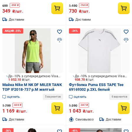
699
1 490
-
350
₴
-
760
₴
349
730
₴/шт.
₴/шт.
Доставим
Доставим
До -10% з суперкредиткою Visa Вигода
До -10% з суперкредиткою Visa Вигода
1 052.10
₴/шт.
938.70
₴/шт.
Майка Nike M NK DF MILER TANK
Футболка Puma ESS TAPE Tee
TOP IF2018-737 р.M желтый
69169302 р.2XL белый
оценить
оценить
5 вариантов
6 вариантов
1 799
1 390
-
630
₴
-
347
₴
1 169
1 043
₴/шт.
₴/шт.
Доставим
Cамовывоз
Доставим