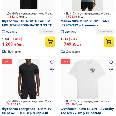
До -10% з суперкредиткою Visa Вигода
До -10% з суперкредиткою Visa Вигода
1 142.10
₴/шт.
1 574.10
₴/шт.
Футболка THE NORTH FACE M
Майка Nike M NP DF NPT TANK
MOUNTAIN FOUNDATION SS TEE-
IF2805-382 р.L зеленый
GRAPHIC NF0A8E19JK31 р.2XL
оценить
оценить
4 варианта
5 вариантов
черный
2 299
2 499
-
1 030
₴
-
750
₴
1 269
1 749
₴/шт.
₴/шт.
Доставим
Доставим
До -10% з суперкредиткою Visa Вигода
До -10% з суперкредиткою Visa Вигода
242.10
₴/шт.
874.80
₴/шт.
Футболка Energetics TOMMI IV
Футболка Puma GRAPHIC Varsity
SS M 428850-050 р.S черный
Tee 69177602 р.XL белый