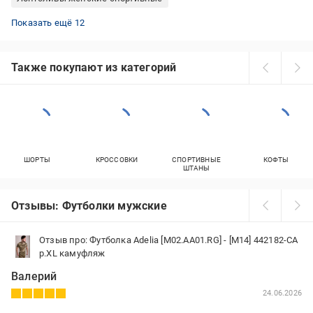
Футболки оранжевые женские
Футболки Hugo Boss мужские
Футболки больших размеров мужские
Розовые лонгсливы
Лонгсливы Nike женские
Футболки New Balance мужские
Розовые футболки оверсайз
Футболки Tommy Hilfiger мужские
Футболки женские Polo Ralph Lauren
Женские футболки больших размеров (plus size)
Спортивные футболки женские
Зеленые футболки женские
Показать ещё 12
Также покупают из категорий
ШОРТЫ
КРОССОВКИ
СПОРТИВНЫЕ
КОФТЫ
ШТАНЫ
Отзывы: Футболки мужские
Отзыв про: Футболка Adelia [M02.AA01.RG] - [M14] 442182-CA
р.XL камуфляж
Валерий
24.06.2026