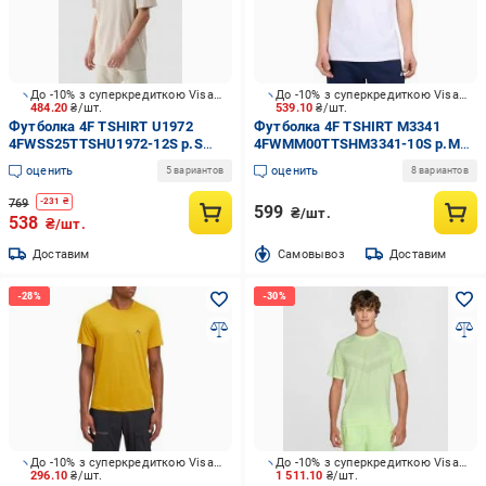
До -10% з суперкредиткою Visa Вигода
До -10% з суперкредиткою Visa Вигода
484.20
₴/шт.
539.10
₴/шт.
Футболка 4F TSHIRT U1972
Футболка 4F TSHIRT M3341
4FWSS25TTSHU1972-12S р.S
4FWMM00TTSHM3341-10S р.M
бежевый
белый
оценить
оценить
5 вариантов
8 вариантов
769
-
231
₴
599
₴/шт.
538
₴/шт.
Доставим
Cамовывоз
Доставим
До -10% з суперкредиткою Visa Вигода
До -10% з суперкредиткою Visa Вигода
296.10
₴/шт.
1 511.10
₴/шт.