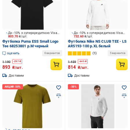
До -10% з суперкредиткою Visa Вигода
До -10% з суперкредиткою Visa Вигода
803.70
₴/шт.
732.60
₴/шт.
Футболка Puma ESS Small Logo
Футболка Nike NS CLUB TEE - LS
Tee 68253801 р.M черный
AR5193-100 р.XL белый
оценить
1
6 вариантов
5 вариантов
1 190
1 459
-
297
₴
-
645
₴
893
814
₴/шт.
₴/шт.
Доставим
Доставим