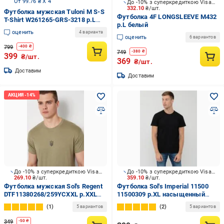
От 99.76 ₴ X 4
До -10% з суперкредиткою Visa Вигода
332.10
₴/шт.
Футболка мужская Tuloni M S-S
Футболка 4F LONGSLEEVE M432
T-Shirt W261265-GRS-3218 р.L
р.L белый
зеленый
оценить
4 варианта
оценить
6 вариантов
799
-
400
₴
749
-
380
₴
399
₴/шт.
369
₴/шт.
Доставим
Доставим
До -10% з суперкредиткою Visa Вигода
До -10% з суперкредиткою Visa Вигода
269.10
₴/шт.
359.10
₴/шт.
Футболка мужская Sol's Regent
Футболка Sol's Imperial 11500
DTF11380268/259YCXXL р.XXL
11500309 р.XL насыщенный
хаки
черный
1
2
5 вариантов
5 вариантов
349
-
50
₴