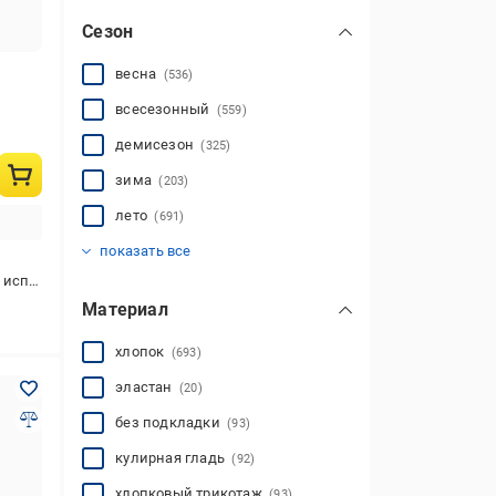
Сезон
весна
(536)
всесезонный
(559)
демисезон
(325)
зима
(203)
лето
(691)
осень
(320)
показать все
ования
Материал
хлопок
(693)
эластан
(20)
без подкладки
(93)
кулирная гладь
(92)
хлопковый трикотаж
(93)