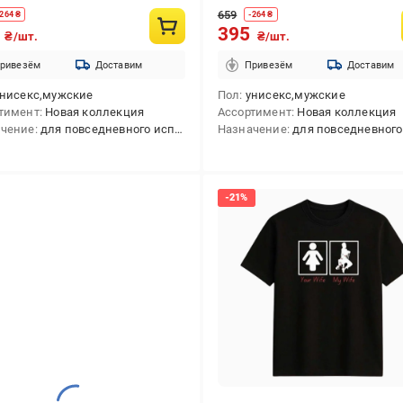
659
264
₴
-
264
₴
5
395
₴/шт.
₴/шт.
ривезём
Доставим
Привезём
Доставим
унисекс,мужские
Пол
унисекс,мужские
тимент
Новая коллекция
Ассортимент
Новая коллекция
ачение
для повседневного использования,для активного отдыха
Назначение
для повседневного использования,для активн