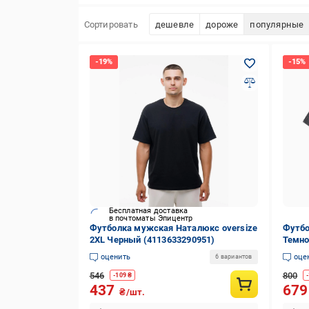
Сортировать
дешевле
дороже
популярные
Бесплатная доставка
в почтоматы Эпицентр
Футболка мужская Наталюкс oversize
Футбо
2XL Черный (4113633290951)
Темно
оценить
оце
6 вариантов
546
800
-
109
₴
-
437
67
₴/шт.