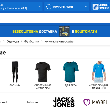
ЕВ
ЭПИЦЕН
ИНФОРМАЦИЯ
в, ул. Полярная, 20-Д
БИЗНЕС
ы
Одежда
Футболки
мужские оверсайз
ие
ЛОСИНЫ
СПОРТИВНЫЕ
ДЛЯ БЕГА
ФУТБОЛКИ ДЛЯ
ФУТБОЛКИ
ПЛАВАНИЯ
brand
Intruder