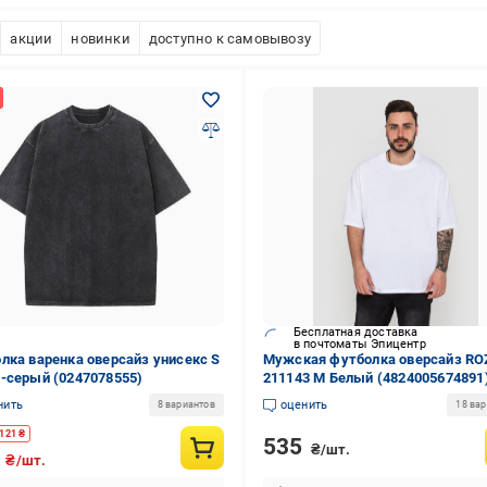
акции
новинки
доступно к самовывозу
Бесплатная доставка
в почтоматы Эпицентр
лка варенка оверсайз унисекс S
Мужская футболка оверсайз R
-серый (0247078555)
211143 M Белый (4824005674891
нить
оценить
8 вариантов
18 ва
121
₴
535
₴/шт.
9
₴/шт.