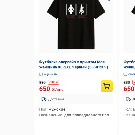
Футболка оверсайз с принтом Моя
Футбо
женщина XL-2XL Черный (35681209)
женщи
оценить
оце
830
830
-
180
₴
-
650
65
₴/шт.
Доставим
Д
Пол
мужские
Пол
Назначение
для повседневного использования
Назн