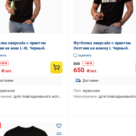
лка оверсайз с принтом
Футболка оверсайз с принтом
ик на мам L-XL Черный
Охотник на мамку L Черный
1137)
(35681133)
нить
оценить
830
180
₴
-
180
₴
0
650
₴/шт.
₴/шт.
оставим
Доставим
мужские
Пол
мужские
ачение
для повседневного использования
Назначение
для повседневного использ