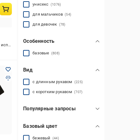
унисекс
(1076)
для мальчиков
(54)
для девочек
(78)
Особенность
ого отдыха
базовые
(808)
Вид
с длинным рукавом
(225)
с коротким рукавом
(707)
Популярные запросы
оверсайз
(846)
Базовый цвет
Stranger Things
(11)
plus size
(1474)
бежевый
(44)