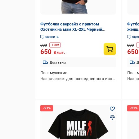
Футболка оверсайз с принтом
Футбо
Охотник на мам XL-2XL Черный
женщи
(35681156)
оценить
оце
830
830
-
180
₴
-
650
65
₴/шт.
Доставим
Д
Пол
мужские
Пол
Назначение
для повседневного использования
Назн