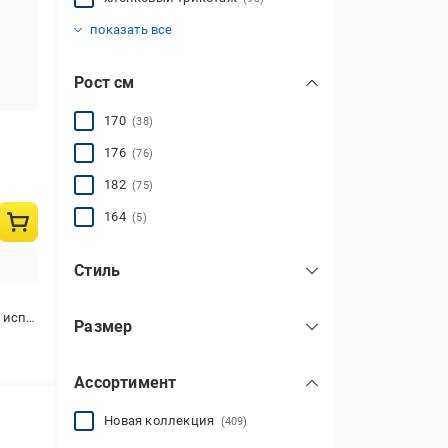
без утеплителя
двунитка
кулир
натуральные
стретч-кулир
трикотаж
(92)
(1)
(141)
(23)
(93)
(93)
показать все
Рост см
170
(38)
176
(76)
182
(75)
164
(5)
Стиль
повседневный
(839)
ования
Размер
спортивный
(7)
44
(24)
Ассортимент
46
(20)
48
(22)
Новая коллекция
(409)
50
(21)