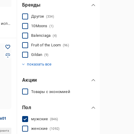
Бренды
Другое
(334)
ования
10Moons
(1)
Balenciaga
(4)
Fruit of the Loom
(96)
Gildan
(9)
Hibrand
Intruder
Jack & Jones
MC2 SAINT BARTH
Maybel
Nadiupishou
Polo
ROZA
Rey
Rysa
Without
Наталюкс
(14)
(6)
(23)
(93)
(8)
(2)
(128)
(49)
(30)
(2)
(46)
(1)
показать все
Акции
Товары с экономией
Пол
2x01
мужские
(846)
женские
(1092)
арианта