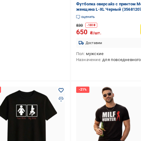
Футболка оверсайз с принтом М
женщина L-XL Черный (3568120
оценить
830
-
180
₴
650
₴/шт.
Доставим
Пол
мужские
Назначение
для повседневного использ