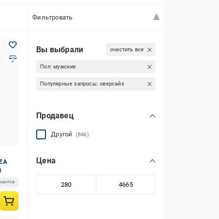
Фильтровать
Вы выбрали
очистить все
Пол:
мужские
Популярные запросы:
оверсайз
Продавец
Другой
(846)
Цена
OZA
)
риантов