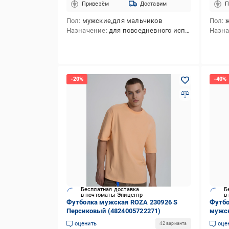
Привезём
Доставим
П
Пол
мужские,для мальчиков
Пол
Назначение
для повседневного использования,для активного отдыха
Назн
Бесплатная доставка
Б
в почтоматы Эпицентр
в
Футболка мужская ROZA 230926 S
Футбо
Персиковый (4824005722271)
мужск
оценить
оце
42 варианта