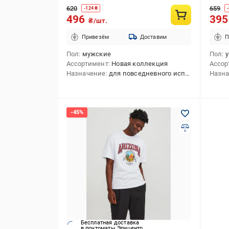
620
659
-
124
₴
-
496
39
₴/шт.
Привезём
Доставим
П
Пол
мужские
Пол
Ассортимент
Новая коллекция
Ассор
Назначение
для повседневного использования
Назн
Бесплатная доставка
в почтоматы Эпицентр