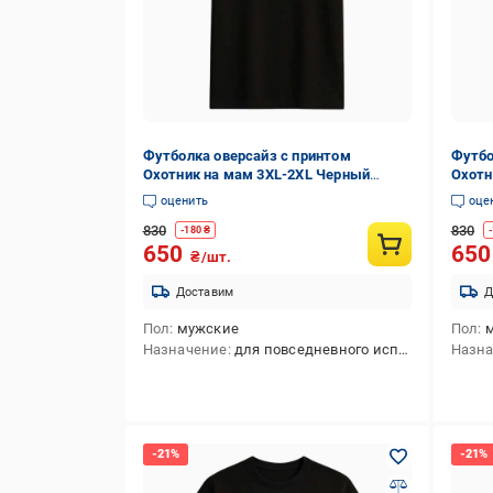
Футболка оверсайз с принтом
Футбо
Охотник на мам 3XL-2XL Черный
Охотн
(35681173)
(3568
оценить
оце
830
830
-
180
₴
-
650
65
₴/шт.
Доставим
Д
Пол
мужские
Пол
Назначение
для повседневного использования
Назн