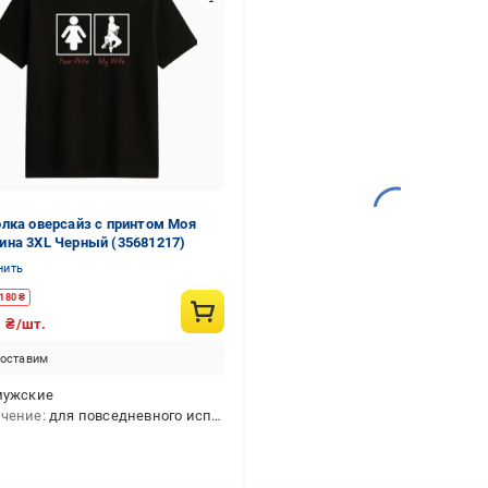
лка оверсайз с принтом Моя
на 3XL Черный (35681217)
нить
180
₴
0
₴/шт.
оставим
мужские
ачение
для повседневного использования