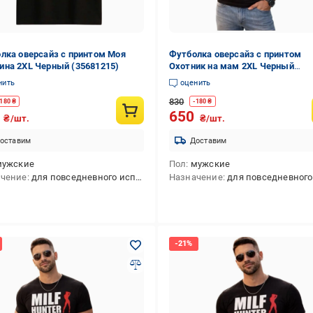
лка оверсайз с принтом Моя
Футболка оверсайз с принтом
на 2XL Черный (35681215)
Охотник на мам 2XL Черный
(35681170)
нить
оценить
830
180
₴
-
180
₴
0
650
₴/шт.
₴/шт.
оставим
Доставим
мужские
Пол
мужские
ачение
для повседневного использования
Назначение
для повседневного использ