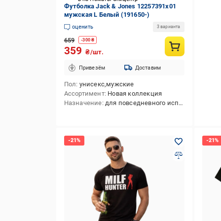
Футболка Jack & Jones 12257391x01
мужская L Белый (191650-)
оценить
3 варианта
659
-
300
₴
359
₴/шт.
Привезём
Доставим
Пол
унисекс,мужские
Ассортимент
Новая коллекция
Назначение
для повседневного использования,для активного отдыха