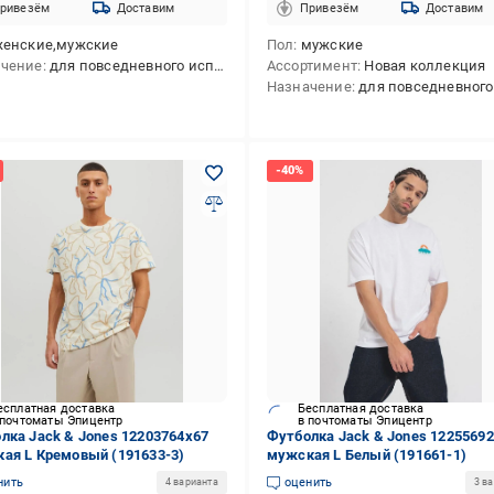
ривезём
Доставим
Привезём
Доставим
женские,мужские
Пол
мужские
ачение
для повседневного использования
Ассортимент
Новая коллекция
Назначение
для повседневного использ
есплатная доставка
Бесплатная доставка
 почтоматы Эпицентр
в почтоматы Эпицентр
лка Jack & Jones 12203764x67
Футболка Jack & Jones 1225569
ая L Кремовый (191633-3)
мужская L Белый (191661-1)
нить
оценить
4 варианта
3 в