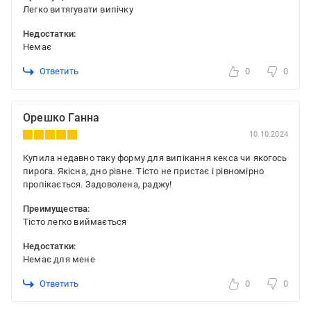
Легко витягувати випічку
Недостатки:
Немає
Ответить
0
0
Орешко Ганна
10.10.2024
Купила недавно таку форму для випікання кекса чи якогось
пирога. Якісна, дно рівне. Тісто не пристає і рівномірно
пропікається. Задоволена, раджу!
Преимущества:
Тісто легко виймається
Недостатки:
Немає для мене
Ответить
0
0