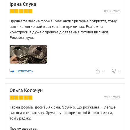
Ірина Слука
09.05.2026
Зручна та якісна форма. Має антипригарне покриття, тому
випічка легко виймається і не прилипає. Роз’ємна
конструкція дуже спрощує діставання готової випічки.
Рекомендую.
Ответить
0
0
Ольга Колочун
23.10.2024
Гарна форма, досить якісна. Зручно, що роз'ємна — легше
витягувати випічку. Зручна у використанні й легко мити,
тому раджу.
Преимущества: