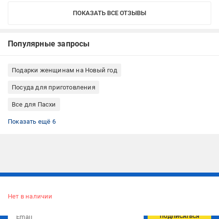
ПОКАЗАТЬ ВСЕ ОТЗЫВЫ
Популярные запросы
Подарки женщинам на Новый год
Посуда для приготовления
Все для Пасхи
Универсальные формы для выпечки
Формы для выпечки круглые
Формы для выпечки из углеродной стали
Формы для выпечки Tefal
Формы для выпечки Германия
Антипригарные формы для выпечки
Показать ещё 6
Подписывайтесь, чтобы узнавать первым об акцияx и
предложениях:
Нет в наличии
ПОДПИСАТЬСЯ