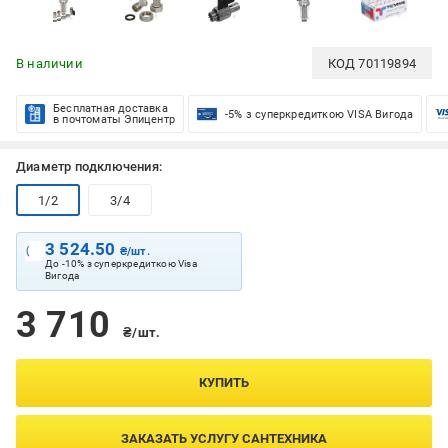
В наличии
КОД
70119894
Бесплатная доставка
-5% з суперкредиткою VISA Вигода
в почтоматы Эпицентр
Диаметр подключения:
1/2
3/4
3 524.50
₴/шт.
До -10% з суперкредиткою Visa
Вигода
3 710
₴/шт.
КУПИТЬ
ЗАКАЗАТЬ УСЛУГУ САНТЕХНИКА