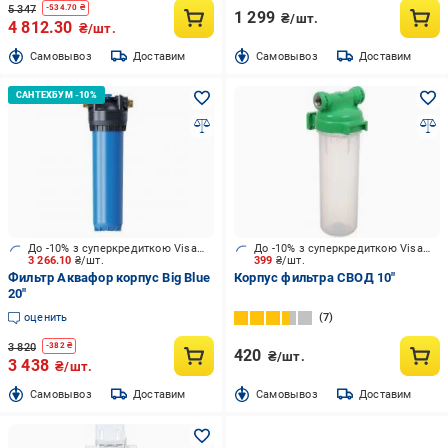
5 347
-
534.70
₴
1 299
₴/шт.
4 812.30
₴/шт.
Cамовывоз
Доставим
Cамовывоз
Доставим
До -10% з суперкредиткою Visa Вигода
До -10% з суперкредиткою Visa Вигода
3 266.10
₴/шт.
399
₴/шт.
Фильтр Аквафор корпус Big Blue
Корпус фильтра СВОД 10"
20"
оценить
7
3 820
-
382
₴
420
₴/шт.
3 438
₴/шт.
Cамовывоз
Доставим
Cамовывоз
Доставим