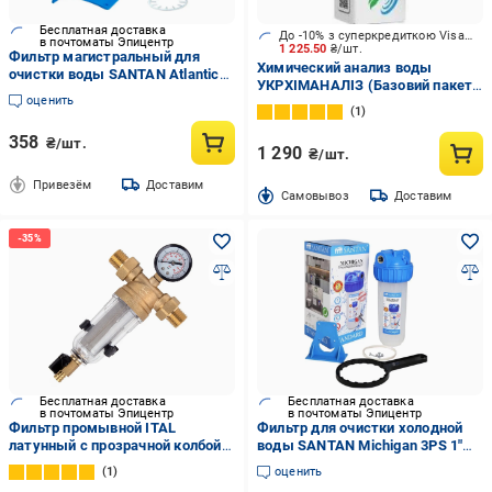
Бесплатная доставка
До -10% з суперкредиткою Visa Вигода
в почтоматы Эпицентр
1 225.50
₴/шт.
Фильтр магистральный для
Химический анализ воды
очистки воды SANTAN Atlantic
УКРХІМАНАЛІЗ (Базовий пакет -
3PS корпус и сетка/крепление
оценить
20 показателей)
1/2" (115113)
1
358
₴/шт.
1 290
₴/шт.
Привезём
Доставим
Cамовывоз
Доставим
Бесплатная доставка
Бесплатная доставка
в почтоматы Эпицентр
в почтоматы Эпицентр
Фильтр промывной ITAL
Фильтр для очистки холодной
латунный с прозрачной колбой с
воды SANTAN Michigan 3PS 1"
манометром 1" для холодной
без картриджа (2404380673)
1
оценить
воды (IT100-H8910)