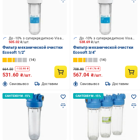
До -10% з суперкредиткою Visa Вигода
До -10% з суперкредиткою Visa Вигода
505.02
₴/шт.
538.69
₴/шт.
Фильтр механической очистки
Фильтр механической очистки
Ecosoft 1/2"
Ecosoft 3/4"
14
14
664.50
708.80
-
132.90
₴
-
141.76
₴
531.60
567.04
₴/шт.
₴/шт.
Cамовывоз
Доставим
Cамовывоз
Доставим