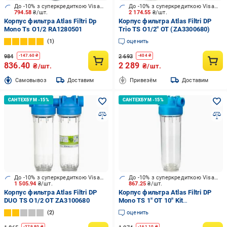
До -10% з суперкредиткою Visa Вигода
До -10% з суперкредиткою Visa Вигода
794.58
₴/шт.
2 174.55
₴/шт.
Корпус фильтра Atlas Filtri Dp
Корпус фильтра Atlas Filtri DP
Mono Ts O1/2 RA1280501
Trio TS O1/2" OT (ZA3300680)
1
оценить
984
2 693
-
147.60
₴
-
404
₴
836.40
2 289
₴/шт.
₴/шт.
Cамовывоз
Доставим
Привезём
Доставим
До -10% з суперкредиткою Visa Вигода
До -10% з суперкредиткою Visa Вигода
1 505.94
₴/шт.
867.25
₴/шт.
Корпус фильтра Atlas Filtri DP
Корпус фильтра Atlas Filtri DP
DUO TS O1/2 OT ZA3100680
Mono TS 1" OT 10" Kit
(RA1280701)
2
оценить
-
279.80
₴
-
161.10
₴