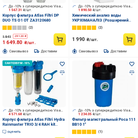
До -10% з суперкредиткою Visa Вигода
До -10% з суперкредиткою Visa Вигода
1 567.31
₴/шт.
1 890.50
₴/шт.
Корпус фильтра Atlas Filtri DP
Химический анализ воды
DUO TS O1 OT ZA3120680
УКРХІМАНАЛІЗ (Розширений
пакет - 30 показателей)
2
2
1 941
-
291.20
₴
1 990
₴/шт.
1 649.80
₴/шт.
Cамовывоз
Доставим
Cамовывоз
Доставим
До -10% з суперкредиткою Visa Вигода
До -10% з суперкредиткою Visa Вигода
4 571.68
₴/шт.
1 234.05
₴/шт.
Корпус фильтра Atlas Filtri Hydra
Фильтр магистральный Роса 111
Rainmaster TRIO 3/4 RAH kit
BB10 1"
RA6095224
оценить
1