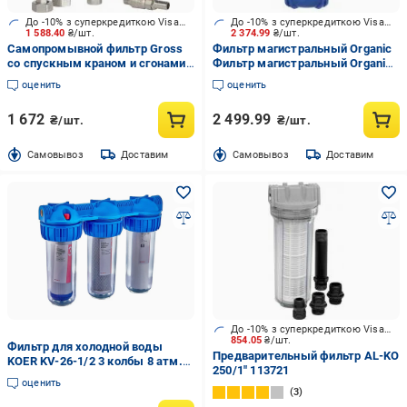
До -10% з суперкредиткою Visa Вигода
До -10% з суперкредиткою Visa Вигода
1 588.40
₴/шт.
2 374.99
₴/шт.
Самопромывной фильтр Gross
Фильтр магистральный Organic
со спускным краном и сгонами
Фильтр магистральный Organic
15 1/2"
Big Blue 10
оценить
оценить
1 672
2 499.99
₴/шт.
₴/шт.
Cамовывоз
Доставим
Cамовывоз
Доставим
До -10% з суперкредиткою Visa Вигода
854.05
₴/шт.
Фильтр для холодной воды
Предварительный фильтр AL-KO
KOER KV-26-1/2 3 колбы 8 атм.
250/1" 113721
(OL-KR5022)
оценить
3