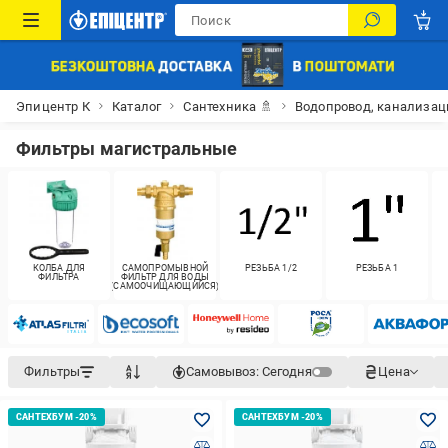
Эпицентр К
Каталог
Сантехника 🚿
Водопровод, канализац
Фильтры магистральные
КОЛБА ДЛЯ
САМОПРОМЫВНОЙ
РЕЗЬБА 1/2
РЕЗЬБА 1
ФИЛЬТРА
ФИЛЬТР ДЛЯ ВОДЫ
(САМООЧИЩАЮЩИЙСЯ)
Фильтры
Самовывоз:
Сегодня
Цена