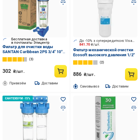
Бесплатная доставка
До -10% з суперкредиткою Visa Вигода
в почтоматы Эпицентр
841.70
₴/шт.
Фильтр для очистки воды
Фильтр механической очистки
SANTAN Caribbean 2PS 3/4" 10"
Ecosoft высокого давления 1/2"
(324442)
3
2
302
₴/шт.
886
₴/шт.
Привезём
Доставим
Cамовывоз
Доставим