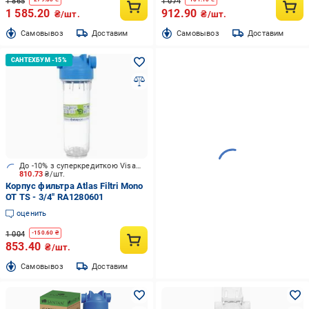
1 865
1 074
1 585.20
912.90
₴/шт.
₴/шт.
Cамовывоз
Доставим
Cамовывоз
Доставим
До -10% з суперкредиткою Visa Вигода
810.73
₴/шт.
Корпус фильтра Atlas Filtri Mono
OT TS - 3/4" RA1280601
оценить
1 004
-
150.60
₴
853.40
₴/шт.
Cамовывоз
Доставим