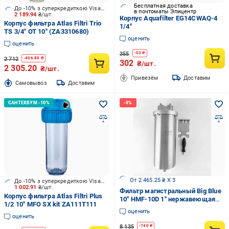
Бесплатная доставка
До -10% з суперкредиткою Visa Вигода
в почтоматы Эпицентр
2 189.94
₴/шт.
Корпус Aquafilter EG14CWAQ-4
Корпус фильтра Atlas Filtri Trio
1/4"
TS 3/4" OT 10" (ZA3310680)
оценить
оценить
355
-
53
₴
2 712
-
406.80
₴
302
₴/шт.
2 305.20
₴/шт.
Привезём
Доставим
Cамовывоз
Доставим
От 2 465.25 ₴ X 3
До -10% з суперкредиткою Visa Вигода
1 002.91
₴/шт.
Фильтр магистральный Big Blue
Корпус фильтра Atlas Filtri Plus
10" HMF-10D 1" нержавеющая
1/2 10" MFO SX kit ZA111T111
сталь с дренажным
оценить
подключением 1/2"
оценить
(66778803358)
8 135
-
740
₴