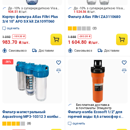
До -10% з суперкредиткою Visa Вигода
До -10% з суперкредиткою Visa Вигода
934.51
₴/шт.
1 524.56
₴/шт.
Корпус фильтра Atlas Filtri Plus
Фильтр Atlas Filtri ZA3110680
3/4 10" AFO SX kit ZA109T060
оценить
2
1 093
1 888
-
109.30
₴
-
283.20
₴
983.70
1 604.80
₴/шт.
₴/шт.
Cамовывоз
Доставим
Cамовывоз
Доставим
Бесплатная доставка
в почтоматы Эпицентр
Фильтр магистральный
Фильтр колба Ecosoft 1/2" для
Aquastrong MP3-10312 3 колбы
горячей воды 8,6 атмосфер с
10" 3P 1/2"
картриджем FPV12HWECO
8
оценить
(AKD54562)