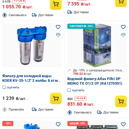
1 173
-
117.30
₴
7 395
₴/шт.
1 055.70
₴/шт.
Доставим
Cамовывоз
Доставим
До -10% з суперкредиткою Visa Вигода
790.02
₴/шт.
Фильтр для холодной воды
Водяной фильтр Atlas Filtri DP
KOER KV-25-1/2" 2 колбы 8 атм.
MONO TS O1/2 OT (RA1270501)
1/2" (OL-KR5020)
оценить
оценить
1 239
₴/шт.
924
-
92.40
₴
831.60
₴/шт.
Привезём
Доставим
Cамовывоз
Доставим