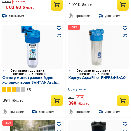
2 599
-
795.10
₴
1 240
₴/шт.
1 803.90
₴/шт.
Доставим
Привезём
Доставим
Бесплатная доставка
Бесплатная доставка
в почтоматы Эпицентр
в почтоматы Эпицентр
Фильтр магистральный для
Корпус AquaFilter FHPR34-B-AQ
холодной воды SANTAN Arctic
3PS без картриджа 1/2" (324986)
1
оценить
461
-
62
₴
391
₴/шт.
399
₴/шт.
Привезём
Доставим
Привезём
Доставим