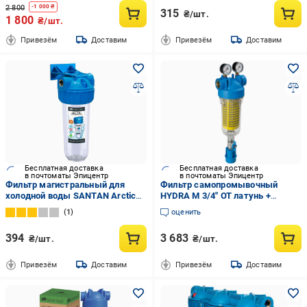
2 800
-
1 000
₴
315
₴/шт.
1 800
₴/шт.
Привезём
Доставим
Привезём
Доставим
Бесплатная доставка
Бесплатная доставка
в почтоматы Эпицентр
в почтоматы Эпицентр
Фильтр магистральный для
Фильтр самопромывочный
холодной воды SANTAN Arctic
HYDRA M 3/4″ OT латунь +
3PS без картриджа 3/4" (324987)
картридж RLH 90 mcr KIT Atlas
1
оценить
Filtri s.r.l.
394
3 683
₴/шт.
₴/шт.
Привезём
Доставим
Привезём
Доставим