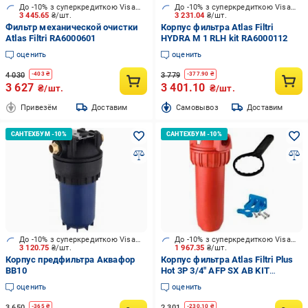
До -10% з суперкредиткою Visa Вигода
До -10% з суперкредиткою Visa Вигода
3 445.65
₴/шт.
3 231.04
₴/шт.
Фильтр механической очистки
Корпус фильтра Atlas Filtri
Atlas Filtri RA6000601
HYDRA M 1 RLH kit RA6000112
оценить
оценить
4 030
3 779
-
403
₴
-
377.90
₴
3 627
3 401.10
₴/шт.
₴/шт.
Привезём
Доставим
Cамовывоз
Доставим
До -10% з суперкредиткою Visa Вигода
До -10% з суперкредиткою Visa Вигода
3 120.75
₴/шт.
1 967.35
₴/шт.
Корпус предфильтра Аквафор
Корпус фильтра Atlas Filtri Plus
BB10
Hot 3P 3/4" AFP SX AB KIT
(ZA111P064)
оценить
оценить
3 650
2 301
-
365
₴
-
230.10
₴