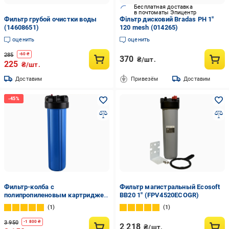
Бесплатная доставка
в почтоматы Эпицентр
Фильтр грубой очистки воды
Фільтр дисковий Bradas PH 1"
(14608651)
120 mesh (014265)
оценить
оценить
285
-
60
₴
370
₴/шт.
225
₴/шт.
Доставим
Привезём
Доставим
Фильтр-колба с
Фильтр магистральный Ecosoft
полипропиленовым картриджем
BB20 1" (FPV4520ECOGR)
Bio+ systems SL20-BB Big Blue
1
1
20"/1" (23885963)
3 950
-
1 800
₴
2 218
₴/шт.