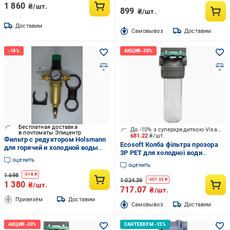
1 860
₴/шт.
899
₴/шт.
Доставим
Cамовывоз
Доставим
Бесплатная доставка
До -10% з суперкредиткою Visa Вигода
в почтоматы Эпицентр
681.22
₴/шт.
Фильтр с редуктором Holsmann
Ecosoft Колба фільтра прозора
для горячей и холодной воды
3P РЕТ для холодної води
1/2" (1446)
оценить
Ecosoft 1"
оценить
1 698
-
318
₴
1 024.39
-
307.32
₴
1 380
₴/шт.
717.07
₴/шт.
Привезём
Доставим
Cамовывоз
Доставим