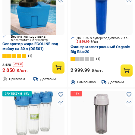
Бесплатная доставка
До -10% з суперкредиткою Visa Вигода
в почтоматы Эпицентр
2 849.99
₴/шт.
Сепаратор жира ECOLINE под
Фильтр магистральный Organic
мойку на 30 л (DG501)
Big Blue20
1
1
3 428
-
578
₴
2 850
2 999.99
₴/шт.
₴/шт.
Привезём
Доставим
Cамовывоз
Доставим