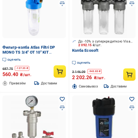
До -10% з суперкредиткою Visa Вигода
2 092.15
₴/шт.
Фильтр-колба Atlas Filtri DP
Колба Ecosoft
MONO TS 3/4" OT 10" KIT
(RA1280601)
оценить
оценить
687.75
-
127.35
₴
3 146.09
-
943.83
₴
560.40
₴/шт.
2 202.26
₴/шт.
Привезём
Доставим
Cамовывоз
Доставим