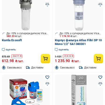
До -10% з суперкредиткою Visa Вигода
До -10% з суперкредиткою Visa Вигода
582.33
₴/шт.
1 174.10
₴/шт.
Колба Ecosoft
Корпус фильтра Atlas Filtri DP 10
Mono 1/2“ SA1380301
оценить
оценить
875.69
1 454
-
262.71
₴
-
218.10
₴
612.98
1 235.90
₴/шт.
₴/шт.
Cамовывоз
Доставим
Cамовывоз
Доставим