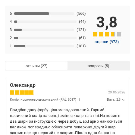
5
(566)
3,8
4
(44)
3
(121)
2
(61)
оценки
(
973
)
1
(181)
отзывы
вопросы
Олександр
29.06.2026
Колір: коричнево-шоколадний (RAL 8017)
Вага: 2,8 кг
Придбав дану фарбу цілком задоволений. Гарний
насичений колір на сонці зміняє колір та в тіні.На носив в
два шари за інструкцією через добу шар.Гарно наноситься
валиком попередньо обежирити поверхню.Другий шар
закрив все що перший не закрив .Пішла одна банка на