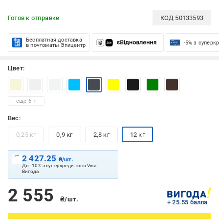
Готов к отправке
КОД
50133593
Бесплатная доставка
-5% з суперк
в почтоматы Эпицентр
Цвет:
еще 6
Вес:
0,25 кг
0,9 кг
2,8 кг
12 кг
2 427.25
₴/шт.
До -10% з суперкредиткою Visa
Вигода
2 555
₴/шт.
+ 25.55 балла