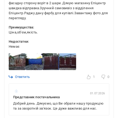
фасадну сторону воріт в 2 шари. Дякую магазину Епіцентр
швидка відправка.Зручний самовивіз з відділення
Епіцентр.Раджу дану фарбу для купівлі.Завантажу фото для
перегляду.
Преимущества:
Ціна,об'єм,якість.
Недостатки:
Немає
Ответить
1
0
01.07.2026
Представник постачальника
Добрий день. Дякуємо, що Ви обрали нашу продукцію
та за зворотній зв'язок. Це дуже важливо для нас.