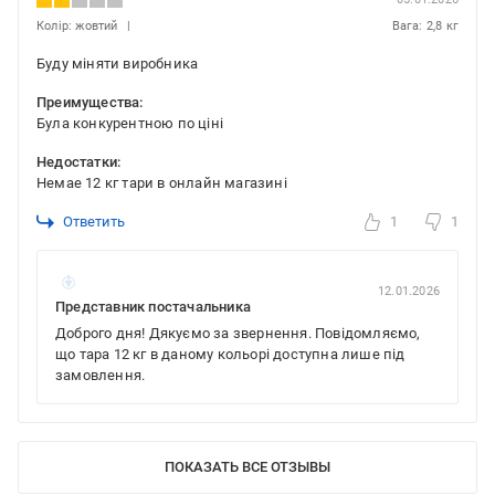
Колір: жовтий
Вага: 2,8 кг
Буду міняти виробника
Преимущества:
Була конкурентною по ціні
Недостатки:
Немае 12 кг тари в онлайн магазині
Ответить
1
1
12.01.2026
Представник постачальника
Доброго дня! Дякуємо за звернення. Повідомляємо,
що тара 12 кг в даному кольорі доступна лише під
замовлення.
ПОКАЗАТЬ ВСЕ ОТЗЫВЫ