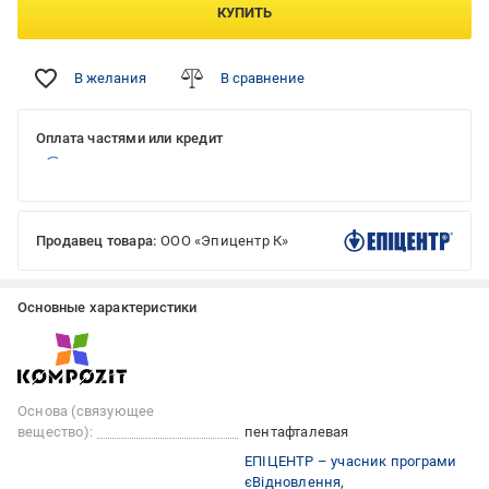
КУПИТЬ
В желания
В сравнение
Оплата частями или кредит
Продавец товара:
ООО «Эпицентр К»
Основные характеристики
Основа (связующее
вещество):
пентафталевая
ЕПІЦЕНТР – учасник програми
єВідновлення