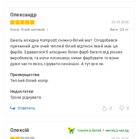
Олександр
25.05.2026
Колір: білий матовий
Вага: 0,9 кг
Емаль алкідна Kompozit сніжно-білий мат. Сподобався
приємний для очей теплий білий відтінок який має ця
фарба. Здавалося б алкідних білих фарб багато від різних
виробників, та коли починаєш ними фарбувати то вони
дуже часто якісь сірувато-синюшні. А тут все ок.
Преимущества:
Теплий білий колір.
Недостатки:
Трохи рідкувата
Ответить
0
0
Олексій
покупка более 1 месяца назад
05.01.2026