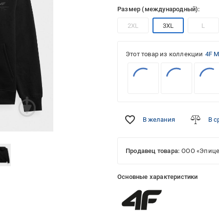
Размер (международный):
2XL
3XL
L
Этот товар из коллекции
4F M
В желания
В с
Продавец товара:
ООО «Эпице
Основные характеристики