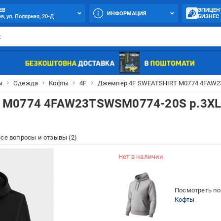
ЕВ
ЭПИЦЕН
ИНФОРМАЦИЯ
в, ул. Полярная, 20-Д
БИЗНЕС
ы
Одежда
Кофты
4F
Джемпер 4F SWEATSHIRT M0774 4FAW2
 M0774 4FAW23TSWSM0774-20S р.3X
се вопросы и отзывы (2)
Нет в наличии
Посмотреть по
Кофты