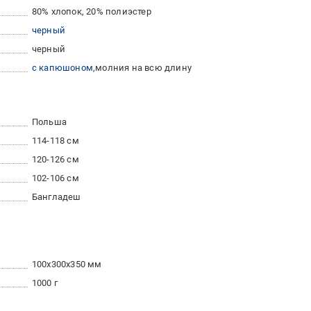
80% хлопок, 20% полиэстер
черный
черный
с капюшоном
молния на всю длину
Польша
114-118 см
120-126 см
102-106 см
Бангладеш
100x300x350 мм
1000 г