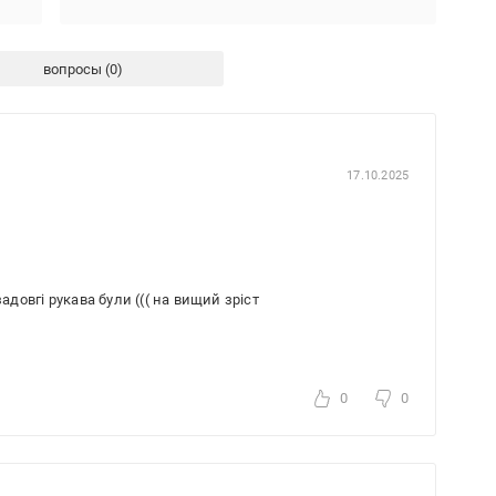
вопросы
17.10.2025
задовгі рукава були ((( на вищий зріст
0
0