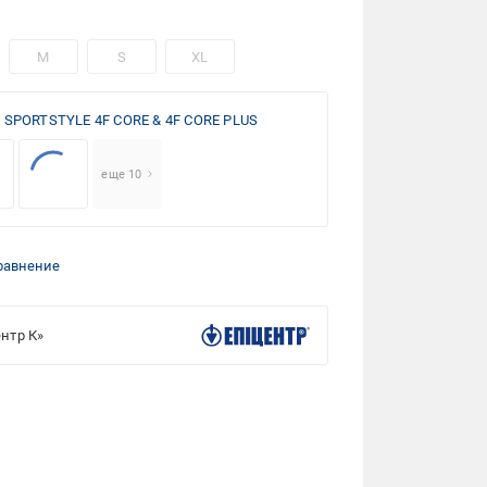
M
S
XL
 SPORTSTYLE 4F CORE & 4F CORE PLUS
еще 10
равнение
нтр К»