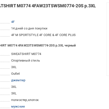
ATSHIRT M0774 4FAW23TSWSM0774-20S р.3XL
4F
14 дней со дня покупки
4F M SPORTSTYLE 4F CORE & 4F CORE PLUS
HIRT M0774 4FAW23TSWSM0774-20S р.3XL черный
SWEATSHIRT M0774
Спортивный стиль
3XL
Outlet
джемпер
3XL
3XL
полиэстер
хлопок
мужские