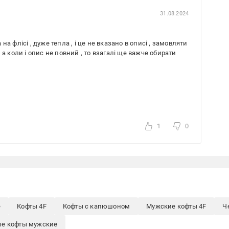
31.08.2024
 на флісі , дуже тепла , і це не вказано в описі , замовляти
 , а коли і опис не повний , то взагалі ще важче обирати
1
0
е
Кофты 4F
Кофты с капюшоном
Мужские кофты 4F
Ч
е кофты мужские