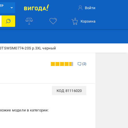
ТР
Войти
Корзина
3TSWSM0774-20S р.3XL черный
L
2
КОД
81116020
хожие модели в категории: