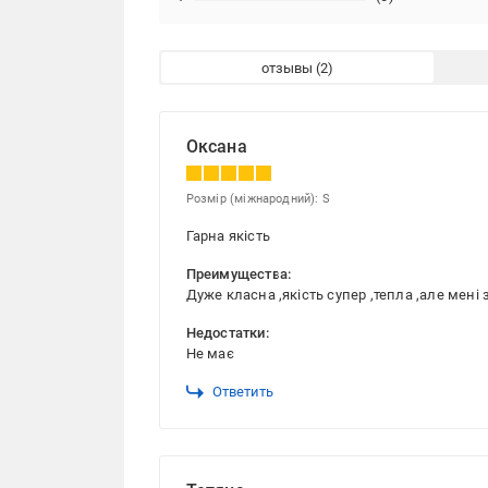
отзывы
Оксана
Розмір (міжнародний): S
Гарна якість
Преимущества:
Дуже класна ,якість супер ,тепла ,але мені 
Недостатки:
Не має
Ответить