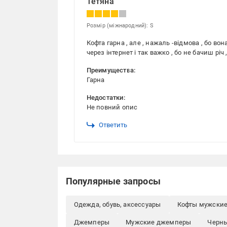
Тетяна
Розмір (міжнародний): S
Кофта гарна , але , нажаль -відмова , бо вона
через інтернет і так важко , бо не бачиш річ
Преимущества:
Гарна
Недостатки:
Не повний опис
Ответить
Популярные запросы
Одежда, обувь, аксессуары
Кофты мужски
Джемперы
Мужские джемперы
Черны