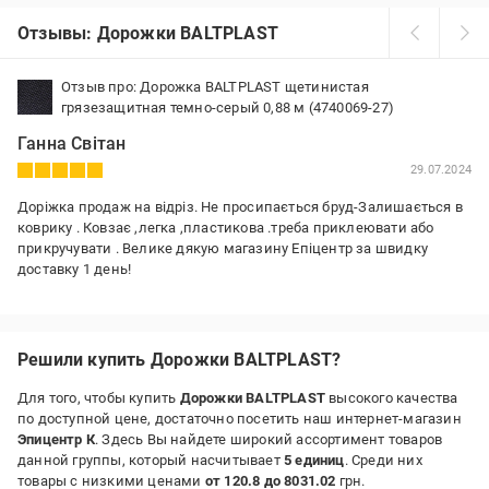
Отзывы: Дорожки BALTPLAST
Отзыв про: Дорожка BALTPLAST щетинистая
грязезащитная темно-серый 0,88 м (4740069-27)
Ганна Світан
29.07.2024
Доріжка продаж на відріз. Не просипається бруд-Залишається в
коврику . Ковзає ,легка ,пластикова .треба приклеювати або
прикручувати . Велике дякую магазину Епіцентр за швидку
доставку 1 день!
Решили купить Дорожки BALTPLAST?
Для того, чтобы купить
Дорожки BALTPLAST
высокого качества
по доступной цене, достаточно посетить наш интернет-магазин
Эпицентр К
. Здесь Вы найдете широкий ассортимент товаров
данной группы, который насчитывает
5 единиц
. Среди них
товары с низкими ценами
от 120.8 до 8031.02
грн.