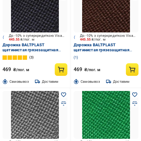
До -10% з суперкредиткою Visa Вигода
До -10% з суперкредиткою Visa Вигода
445.55
₴/пог. м
445.55
₴/пог. м
Дорожка BALTPLAST
Дорожка BALTPLAST
щетинистая грязезащитная
щетинистая грязезащитная
темно-серый 0,88 м (4740069-
темно-коричневая 0,88 м
3
1
27)
(4740069-35)
469
469
₴/пог. м
₴/пог. м
Cамовывоз
Доставим
Cамовывоз
Доставим