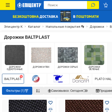
Эпицентр К
Каталог
Напольные покрытия 👣
Дорожки
B
Дорожки BALTPLAST
ДОРОЖКИ
ДОРОЖКИ ПВХ
ДОРОЖКИ СЕРЫЕ
ДОРОЖКИ
ОДНОТОННЫЕ
ЗЕЛЕНЫЕ
BALTPLAST
PLATO HAL
Фильтры (1)
Самовывоз:
Сегодня
Продав