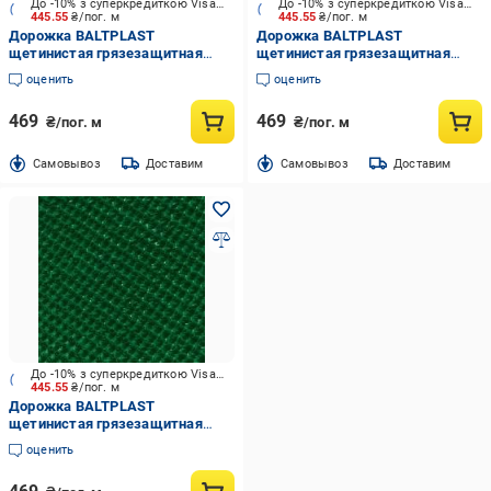
До -10% з суперкредиткою Visa Вигода
До -10% з суперкредиткою Visa Вигода
445.55
₴/пог. м
445.55
₴/пог. м
Дорожка BALTPLAST
Дорожка BALTPLAST
щетинистая грязезащитная
щетинистая грязезащитная
серый металик 0,88 м (4740069-
зеленая 0,88 м (4740069-63)
оценить
оценить
25)
469
469
₴/пог. м
₴/пог. м
Cамовывоз
Доставим
Cамовывоз
Доставим
До -10% з суперкредиткою Visa Вигода
445.55
₴/пог. м
Дорожка BALTPLAST
щетинистая грязезащитная
темно-зеленая 0,88 м (4740069-
оценить
64)