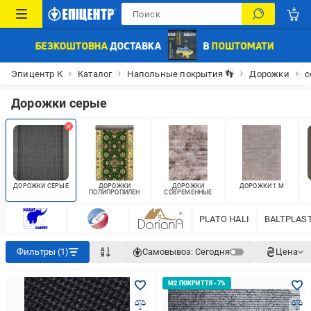
Эпицентр К
Каталог
Напольные покрытия 👣
Дорожки
с
Дорожки серые
ДОРОЖКИ СЕРЫЕ
ДОРОЖКИ
ДОРОЖКИ
ДОРОЖКИ 1 М
ПОЛИПРОПИЛЕН
СОВРЕМЕННЫЕ
PLATO HALI
BALTPLAS
Фильтры (1)
Самовывоз:
Сегодня
Цена