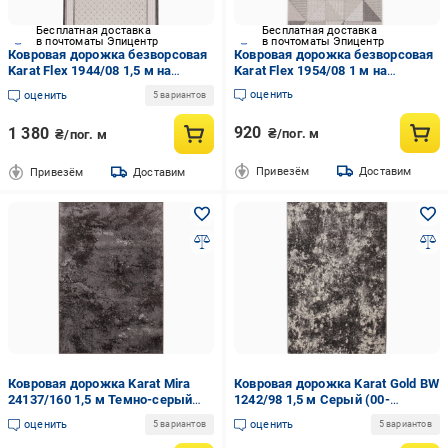
Бесплатная доставка
Бесплатная доставка
в почтоматы Эпицентр
в почтоматы Эпицентр
Ковровая дорожка безворсовая
Ковровая дорожка безворсовая
Karat Flex 1944/08 1,5 м на
Karat Flex 1954/08 1 м на
резиновой основе Серый (00-
резиновой основе Серый (00-
оценить
оценить
5 вариантов
00008214)
00008211)
920
1 380
₴/пог. м
₴/пог. м
Привезём
Доставим
Привезём
Доставим
Ковровая дорожка Karat Mira
Ковровая дорожка Karat Gold BW
24137/160 1,5 м Темно-серый
1242/98 1,5 м Серый (00-
(00-00013064)
00013054)
оценить
оценить
5 вариантов
5 вариантов