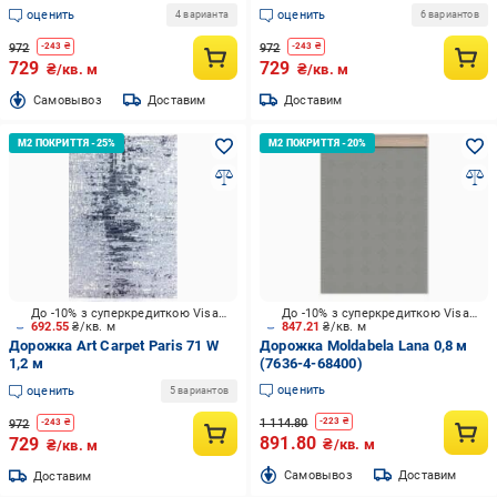
оценить
оценить
4 варианта
6 вариантов
972
972
-
243
₴
-
243
₴
729
729
₴/кв. м
₴/кв. м
Cамовывоз
Доставим
Доставим
До -10% з суперкредиткою Visa Вигода
До -10% з суперкредиткою Visa Вигода
692.55
₴/кв. м
847.21
₴/кв. м
Дорожка Art Carpet Paris 71 W
Дорожка Moldabela Lana 0,8 м
1,2 м
(7636-4-68400)
оценить
оценить
5 вариантов
1 114.80
-
223
₴
972
-
243
₴
891.80
729
₴/кв. м
₴/кв. м
Cамовывоз
Доставим
Доставим