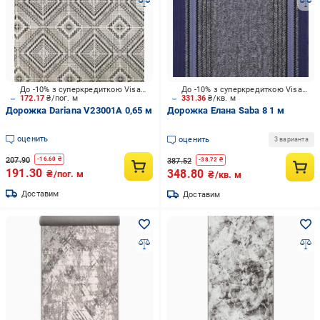
До -10% з суперкредиткою Visa Вигода
До -10% з суперкредиткою Visa Вигода
172.17
₴/пог. м
331.36
₴/кв. м
Дорожка Dariana V23001A 0,65 м
Дорожка Елана Saba 8 1 м
оценить
оценить
3 варианта
207.90
-
16.60
₴
387.52
-
38.72
₴
191.30
348.80
₴/пог. м
₴/кв. м
Доставим
Доставим