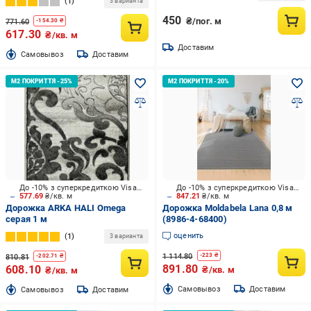
1
3 варианта
450
₴/пог. м
771.60
-
154.30
₴
617.30
₴/кв. м
Доставим
Cамовывоз
Доставим
До -10% з суперкредиткою Visa Вигода
До -10% з суперкредиткою Visa Вигода
577.69
₴/кв. м
847.21
₴/кв. м
Дорожка ARKA HALI Omega
Дорожка Moldabela Lana 0,8 м
серая 1 м
(8986-4-68400)
оценить
1
3 варианта
1 114.80
-
223
₴
810.81
-
202.71
₴
891.80
608.10
₴/кв. м
₴/кв. м
Cамовывоз
Доставим
Cамовывоз
Доставим