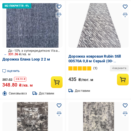
До -10% з суперкредиткою Visa Вигода
331.36
₴/кв. м
Дорожка ковровая Rubin Still
Дорожка Елана Loop 2 2 м
0D570A 0,8 м Серый (00-
00015697)
1
4 варианта
оценить
435
₴/пог. м
387.52
-
38.72
₴
348.80
₴/кв. м
Доставим
Cамовывоз
Доставим