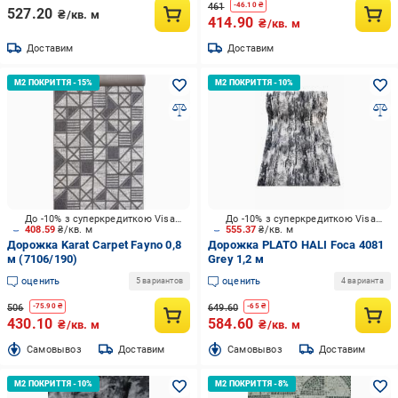
461
-
46.10
₴
527.20
₴/кв. м
414.90
₴/кв. м
Доставим
Доставим
До -10% з суперкредиткою Visa Вигода
До -10% з суперкредиткою Visa Вигода
408.59
₴/кв. м
555.37
₴/кв. м
Дорожка Karat Carpet Fayno 0,8
Дорожка PLATO HALI Foca 4081
м (7106/190)
Grey 1,2 м
оценить
оценить
5 вариантов
4 варианта
506
649.60
-
75.90
₴
-
65
₴
430.10
584.60
₴/кв. м
₴/кв. м
Cамовывоз
Доставим
Cамовывоз
Доставим