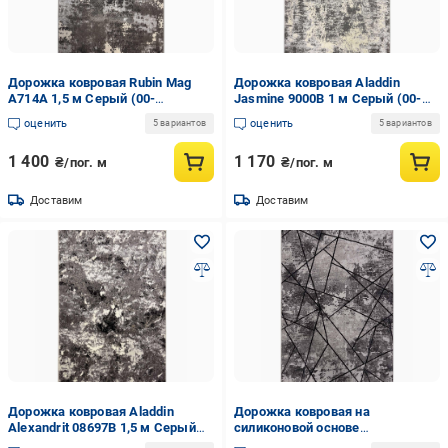
Дорожка ковровая Rubin Mag
Дорожка ковровая Aladdin
A714A 1,5 м Серый (00-
Jasmine 9000B 1 м Серый (00-
00026627)
00027036)
оценить
оценить
5 вариантов
5 вариантов
1 400
1 170
₴/пог. м
₴/пог. м
Доставим
Доставим
Дорожка ковровая Aladdin
Дорожка ковровая на
Alexandrit 08697B 1,5 м Серый
силиконовой основе
(00-00027045)
противоскользящая Tila Soft