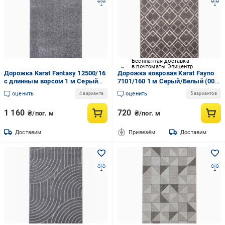
Бесплатная доставка
в почтоматы Эпицентр
Дорожка Karat Fantasy 12500/16
Дорожка ковровая Karat Fayno
с длинным ворсом 1 м Серый
7101/160 1 м Серый/Белый (00-
(20152063)
00011642)
оценить
оценить
4 варианта
5 вариантов
1 160
720
₴/пог. м
₴/пог. м
Доставим
Привезём
Доставим