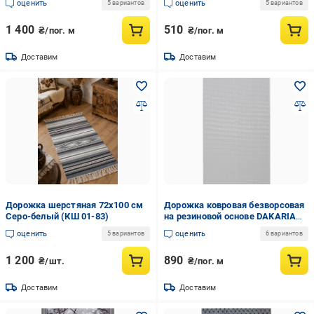
оценить
оценить
5 вариантов
5 вариантов
Треугольники 10384-6 0,8 м
Серый (00-00026620)
1 400
510
₴/пог. м
₴/пог. м
Доставим
Доставим
Дорожка шерстяная 72х100 см
Дорожка ковровая безворсовая
Серо-белый (КШ 01-83)
на резиновой основе DAKARIA
Style 003/Silver 0,8 м Светло-
оценить
оценить
5 вариантов
6 вариантов
серый (00-00025051)
1 200
890
₴/шт.
₴/пог. м
Доставим
Доставим