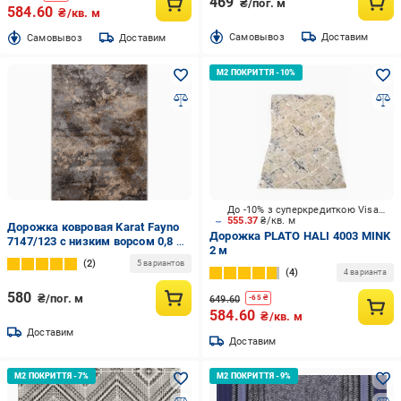
469
₴/пог. м
584.60
₴/кв. м
Cамовывоз
Доставим
Cамовывоз
Доставим
До -10% з суперкредиткою Visa Вигода
555.37
₴/кв. м
Дорожка ковровая Karat Fayno
Дорожка PLATO HALI 4003 MINK
7147/123 с низким ворсом 0,8 м
2 м
Серый/Бежевый (00-00017136)
2
5 вариантов
4
4 варианта
580
₴/пог. м
649.60
-
65
₴
584.60
₴/кв. м
Доставим
Доставим