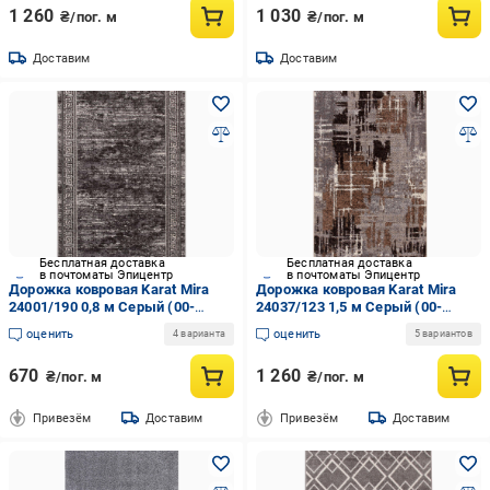
1 260
1 030
₴/пог. м
₴/пог. м
Доставим
Доставим
Бесплатная доставка
Бесплатная доставка
в почтоматы Эпицентр
в почтоматы Эпицентр
Дорожка ковровая Karat Mira
Дорожка ковровая Karat Mira
24001/190 0,8 м Серый (00-
24037/123 1,5 м Серый (00-
00010418)
00010401)
оценить
оценить
4 варианта
5 вариантов
670
1 260
₴/пог. м
₴/пог. м
Привезём
Доставим
Привезём
Доставим