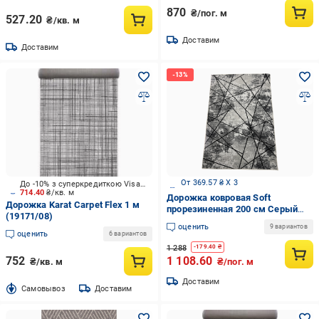
870
₴/пог. м
527.20
₴/кв. м
Доставим
Доставим
От 369.57 ₴ X 3
До -10% з суперкредиткою Visa Вигода
714.40
₴/кв. м
Дорожка ковровая Soft
Дорожка Karat Carpet Flex 1 м
прорезиненная 200 см Серый
(19171/08)
(2030A200)
оценить
9 вариантов
оценить
6 вариантов
1 288
-
179.40
₴
752
1 108.60
₴/кв. м
₴/пог. м
Доставим
Cамовывоз
Доставим