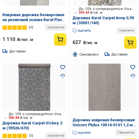
До -10% з суперкредиткою Visa Вигода
595.65
₴/кв. м
Ковровая дорожка безворсовая
Дорожка Karat Carpet Anny 0,95
на резиновой основе Karat Flex
м (33001/160)
19682/811 1,2 м Серый (00-
1
6 вариантов
00019567)
оценить
3 варианта
1 110
₴/пог. м
627
₴/кв. м
Доставим
Cамовывоз
Доставим
До -10% з суперкредиткою Visa Вигода
500.84
₴/кв. м
Дорожка ковровая безворсовая
Дорожка Karat Carpet Victory 2
Unicorn Plutus 10014-0101 1,2 м
м (59526/670)
Серый (00-00018281)
оценить
5 вариантов
1
5 вариантов