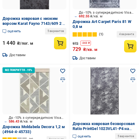
До -10% з суперкредиткою Visa Вигода
692.55
₴/кв. м
Дорожка ковровая с низким
Дорожка Art Carpet Paris 81 W
ворсом Karat Fayno 7143/609 2 м
0,8 м
Темно-серый (00-00022340)
оценить
5 вариантов
1
4 варианта
1 440
₴/пог. м
972
-
243
₴
729
₴/кв. м
Доставим
Доставим
До -10% з суперкредиткою Visa Вигода
586.43
₴/кв. м
Дорожка ковровая безворсовая
Дорожка Moldabela Decora 1,2 м
Ratio PrintGel 1023VL41-P4 на
(4964-4-45733)
резиновой основе 0,8 м Серый
оценить
5 вариантов
(00-00014594)