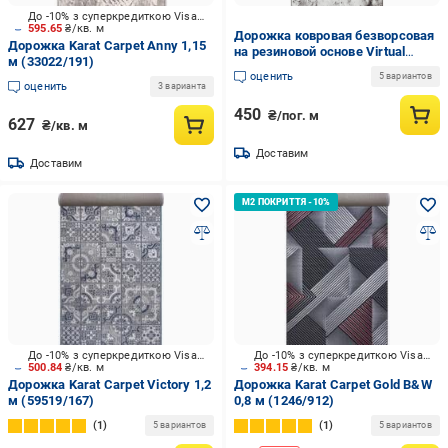
До -10% з суперкредиткою Visa Вигода
595.65
₴/кв. м
Дорожка ковровая безворсовая
Дорожка Karat Carpet Anny 1,15
на резиновой основе Virtual
м (33022/191)
ATHENS 22093360420-P11 0,8 м
оценить
5 вариантов
Серый (00-00018121)
оценить
3 варианта
450
₴/пог. м
627
₴/кв. м
Доставим
Доставим
До -10% з суперкредиткою Visa Вигода
До -10% з суперкредиткою Visa Вигода
500.84
₴/кв. м
394.15
₴/кв. м
Дорожка Karat Carpet Victory 1,2
Дорожка Karat Carpet Gold B&W
м (59519/167)
0,8 м (1246/912)
1
1
5 вариантов
5 вариантов