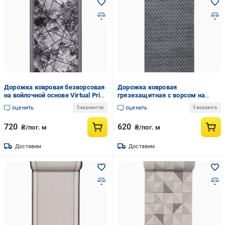
Дорожка ковровая безворсовая
Дорожка ковровая
на войлочной основе Virtual Print
грязезащитная с ворсом на
Дерби-P4 1,5 м Серый (00-
резиновой основе Real Vectra
оценить
оценить
5 вариантов
3 варианта
00023951)
902 1 м Серый (00-00023956)
720
620
₴/пог. м
₴/пог. м
Доставим
Доставим