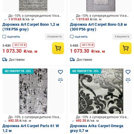
До -10% з суперкредиткою Visa Вигода
До -10% з суперкредиткою Visa Вигода
1 019.63
₴/кв. м
1 019.63
₴/кв. м
Дорожка Art Carpet Bono 1,2 м
Дорожка Art Carpet Bono 0,8 м
(198 P56 gray)
(300 P56 gray)
оценить
оценить
4 варианта
4 варианта
1 431
1 431
-
357.70
₴
-
357.70
₴
1 073.30
1 073.30
₴/кв. м
₴/кв. м
Доставим
Доставим
До -10% з суперкредиткою Visa Вигода
До -10% з суперкредиткою Visa Вигода
692.55
₴/кв. м
692.55
₴/кв. м
Дорожка Art Carpet Paris 61 W
Дорожка Arka Carpet Omega
1,2 м
gray 0,7 м