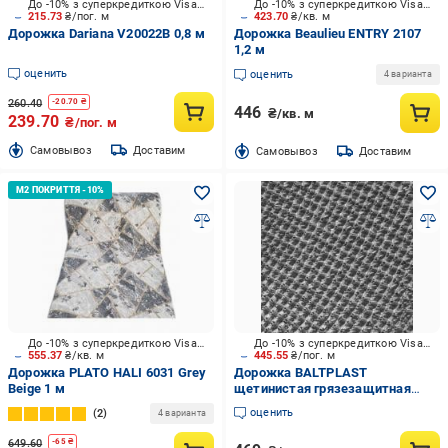
До -10% з суперкредиткою Visa Вигода
До -10% з суперкредиткою Visa Вигода
215.73
₴/пог. м
423.70
₴/кв. м
Дорожка Dariana V20022B 0,8 м
Дорожка Beaulieu ENTRY 2107
1,2 м
оценить
оценить
4 варианта
260.40
-
20.70
₴
446
₴/кв. м
239.70
₴/пог. м
Cамовывоз
Доставим
Cамовывоз
Доставим
До -10% з суперкредиткою Visa Вигода
До -10% з суперкредиткою Visa Вигода
555.37
₴/кв. м
445.55
₴/пог. м
Дорожка PLATO HALI 6031 Grey
Дорожка BALTPLAST
Beige 1 м
щетинистая грязезащитная
серый металик 0,88 м (4740069-
оценить
2
4 варианта
25)
649.60
-
65
₴