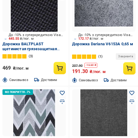
До -10% з суперкредиткою Visa Вигода
До -10% з суперкредиткою Visa Вигода
445.55
₴/пог. м
172.17
₴/пог. м
Дорожка BALTPLAST
Дорожка Dariana V6153A 0,65 м
щетинистая грязезащитная
темно-серый 0,88 м (4740069-
3
1
3 варианта
27)
207.90
-
16.60
₴
469
₴/пог. м
191.30
₴/пог. м
Cамовывоз
Доставим
Cамовывоз
Доставим