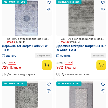
До -10% з суперкредиткою Visa Вигода
До -10% з суперкредиткою Visa Вигода
692.55
₴/кв. м
923.40
₴/кв. м
Дорожка Art Carpet Paris 91 W
Дорожка Ozkaplan Karpet DEFIER
1,5 м
W GREY 1,2 м
оценить
оценить
5 вариантов
2 варианта
972
1 296
-
243
₴
-
324
₴
729
972
₴/кв. м
₴/кв. м
Доставка недоступна
Доставка недоступна