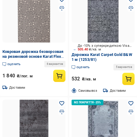
До -10% з суперкредиткою Visa Вигода
505.40
₴/кв. м
Ковровая дорожка безворсовая
Дорожка Karat Carpet Gold B&W
на резиновой основе Karat Flex
1 м (1253/81)
19648/811 2 м Темно-серый (00-
оценить
6 вариантов
00013044)
оценить
5 вариантов
1 840
₴/пог. м
532
₴/кв. м
Доставим
Cамовывоз
Доставим