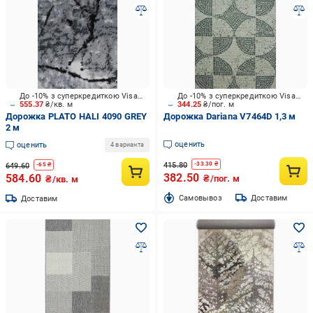
До -10% з суперкредиткою Visa Вигода
До -10% з суперкредиткою Visa Вигода
555.37
₴/кв. м
344.25
₴/пог. м
Дорожка PLATO HALI 4090 GREY
Дорожка Dariana V7464D 1,3 м
2 м
оценить
оценить
4 варианта
415.80
-
33.30
₴
649.60
-
65
₴
382.50
584.60
₴/пог. м
₴/кв. м
Cамовывоз
Доставим
Доставим