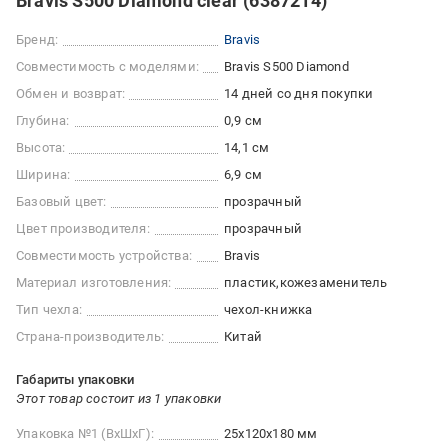
Bravis S500 Diamond clear (6387214)
Бренд:
Bravis
Совместимость с моделями:
Bravis S500 Diamond
Обмен и возврат:
14 дней со дня покупки
Глубина:
0,9 см
Высота:
14,1 см
Ширина:
6,9 см
Базовый цвет:
прозрачный
Цвет производителя:
прозрачный
Совместимость устройства:
Bravis
Материал изготовления:
пластик
кожезаменитель
Тип чехла:
чехол-книжка
Страна-производитель:
Китай
Габариты упаковки
Этот товар состоит из 1 упаковки
Упаковка №1 (ВхШхГ):
25x120x180 мм