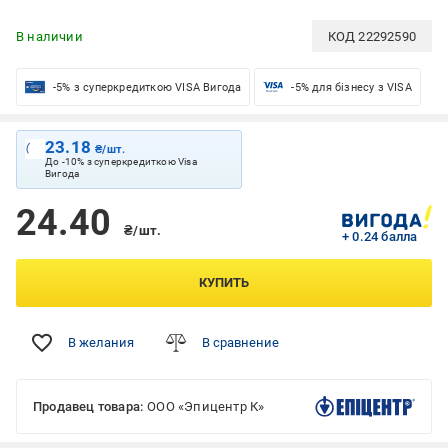
В наличии
КОД
22292590
-5% з суперкредиткою VISA Вигода
-5% для бізнесу з VISA
23.18
₴/шт.
До -10% з суперкредиткою Visa
Вигода
24.40
₴/шт.
+ 0.24 балла
КУПИТЬ
В желания
В сравнение
Продавец товара:
ООО «Эпицентр К»