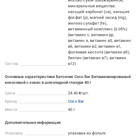
молоко сухое обезжиренное,
минеральные вещества:
кальций карбонат (са), кальция
фосфат (р), магний оксид (mg),
железо сульфат (fe),
витаминный комплекс (0.05%):
(витамин с, витамин pp,
витамин е, витамин в5, витамин
в6, витамин в2, витамин в1,
фолиевая кислота (витамин в9),
биотин (витамин в7), витамин
Состав:
в12)
Основные характеристики Батончик Coco Bar Витаминизированый
кокосовый с какао в шоколадной глазури 40 г
Цена:
24.40 ₴/шт.
Бренд:
Coco Bar
Масса:
40 г
Дополнительная информация
Упаковка:
упаковка из фольги