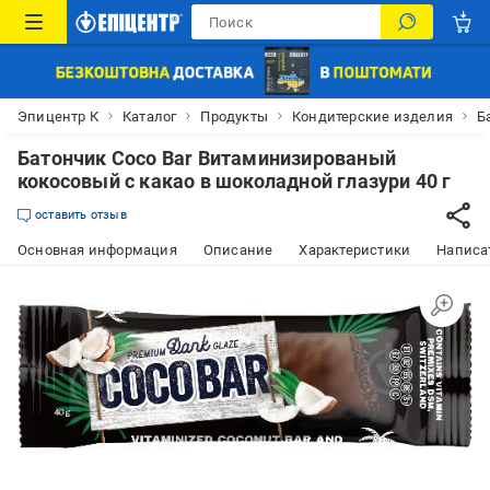
Эпицентр К
Каталог
Продукты
Кондитерские изделия
Б
Батончик Coco Bar Витаминизированый
кокосовый с какао в шоколадной глазури 40 г
оставить отзыв
Основная информация
Описание
Характеристики
Написат