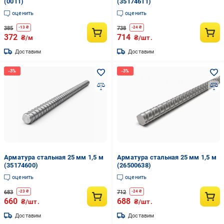
(0011)
(35174611)
оценить
оценить
385
738
-
13
₴
-
24
₴
372
714
₴/м
₴/шт.
Доставим
Доставим
Арматура стальная 25 мм 1,5 м
Арматура стальная 25 мм 1,5 м
(35174600)
(26500638)
оценить
оценить
683
712
-
23
₴
-
24
₴
660
688
₴/шт.
₴/шт.
Доставим
Доставим