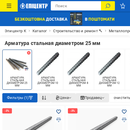
Эпицентр К
Каталог
Строительство и ремонт 🔨
Металлопр
Арматура стальная диаметром 25 мм
АРМАТУРА
АРМАТУРА
АРМАТУРА
АРМАТУРА
СТАЛЬНАЯ
СТАЛЬНАЯ
СТАЛЬНАЯ
СТАЛЬНАЯ
ДИАМЕТРОМ 25
ДИАМЕТРОМ 10
ДИАМЕТРОМ 8
ДИАМЕТРОМ 12
ММ
ММ
ММ
ММ
Фильтры (1)
Цена
Продавец
очистить