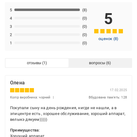
5
(8)
5
4
(0)
3
(0)
2
(0)
оценок
(
8
)
1
(0)
отзывы
вопросы
Олена
17.02.2025
Колір виробника: чорний
Вбудована пам'ять: 128
Покупали сыну на день рождения, нигде не нашли, а в
эпицентре есть , хорошее обслуживание, хороший аппарат,
велыкэ дякуем)))))
Преимущества:
Хороший аппарат