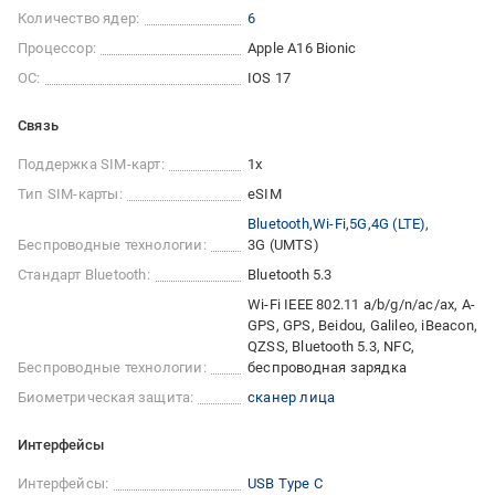
Количество ядер:
6
Процессор:
Apple A16 Bionic
ОС:
IOS 17
Связь
Поддержка SIM-карт:
1x
Тип SIM-карты:
eSIM
Bluetooth
Wi-Fi
5G
4G (LTE)
Беспроводные технологии:
3G (UMTS)
Стандарт Bluetooth:
Bluetooth 5.3
Wi-Fi IEEE 802.11 a/b/g/n/ac/ax, A-
GPS, GPS, Beidou, Galileo, iBeacon,
QZSS, Bluetooth 5.3, NFC,
Беспроводные технологии:
беспроводная зарядка
Биометрическая защита:
сканер лица
Интерфейсы
Интерфейсы:
USB Type C