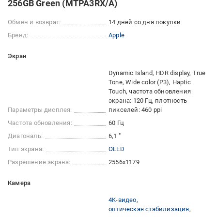
256GB Green (MTPA3RX/A)
Обмен и возврат:
14 дней со дня покупки
Бренд:
Apple
Экран
Dynamic Island, HDR display, True
Tone, Wide color (P3), Haptic
Touch, частота обновления
экрана: 120 Гц, плотность
Параметры дисплея:
пикселей: 460 ppi
Частота обновления:
60 Гц
Диагональ:
6,1 "
Тип экрана:
OLED
Разрешение экрана:
2556x1179
Камера
4K-видео
оптическая стабилизация