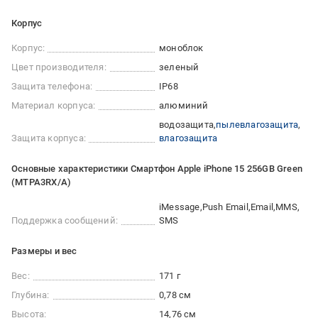
Корпус
Корпус:
моноблок
Цвет производителя:
зеленый
Защита телефона:
IP68
Материал корпуса:
алюминий
водозащита
пылевлагозащита
Защита корпуса:
влагозащита
Основные характеристики Смартфон Apple iPhone 15 256GB Green
(MTPA3RX/A)
iMessage
Push Email
Email
MMS
Поддержка сообщений:
SMS
Размеры и вес
Вес:
171 г
Глубина:
0,78 см
Высота:
14,76 см