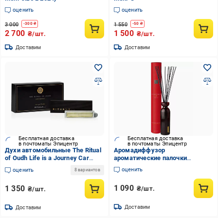
оценить
оценить
3 000
1 550
-
300
₴
-
50
₴
2 700
1 500
₴/шт.
₴/шт.
Доставим
Доставим
Бесплатная доставка
Бесплатная доставка
в почтоматы Эпицентр
в почтоматы Эпицентр
Духи автомобильные The Ritual
Аромадиффузор
of Oudh Life is a Journey Car
ароматические палочки
Perfume
RITUALS The Ritual Of Ayurveda
оценить
оценить
8 вариантов
70 мл
1 090
1 350
₴/шт.
₴/шт.
Доставим
Доставим