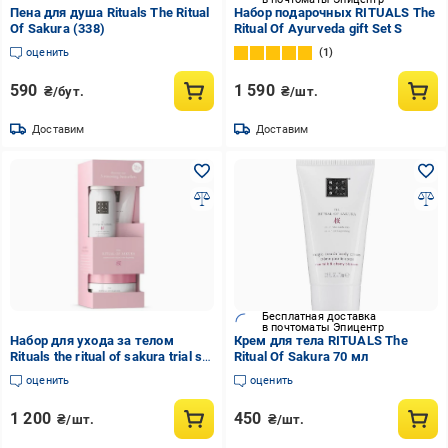
Пена для душа Rituals The Ritual
Набор подарочных RITUALS The
Of Sakura (338)
Ritual Of Ayurveda gift Set S
оценить
1
590
1 590
₴/бут.
₴/шт.
Доставим
Доставим
Бесплатная доставка
в почтоматы Эпицентр
Набор для ухода за телом
Крем для тела RITUALS The
Rituals the ritual of sakura trial set
Ritual Of Sakura 70 мл
(28314008)
оценить
оценить
1 200
450
₴/шт.
₴/шт.