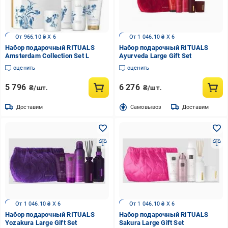
От 966.10 ₴ X 6
От 1 046.10 ₴ X 6
Набор подарочный RITUALS
Набор подарочный RITUALS
Amsterdam Collection Set L
Ayurveda Large Gift Set
оценить
оценить
5 796
6 276
₴/шт.
₴/шт.
Доставим
Cамовывоз
Доставим
От 1 046.10 ₴ X 6
От 1 046.10 ₴ X 6
Набор подарочный RITUALS
Набор подарочный RITUALS
Yozakura Large Gift Set
Sakura Large Gift Set