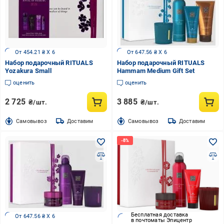
От 454.21 ₴ X 6
От 647.56 ₴ X 6
Набор подарочный RITUALS
Набор подарочный RITUALS
Yozakura Small
Hammam Medium Gift Set
оценить
оценить
2 725
3 885
₴/шт.
₴/шт.
Cамовывоз
Доставим
Cамовывоз
Доставим
Бесплатная доставка
От 647.56 ₴ X 6
в почтоматы Эпицентр