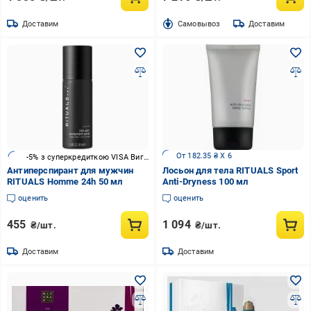
Доставим
Cамовывоз
Доставим
От 182.35 ₴ X 6
-5% з суперкредиткою VISA Вигода
Антиперспирант для мужчин
Лосьон для тела RITUALS Sport
RITUALS Homme 24h 50 мл
Anti-Dryness 100 мл
оценить
оценить
455
1 094
₴/шт.
₴/шт.
Доставим
Доставим