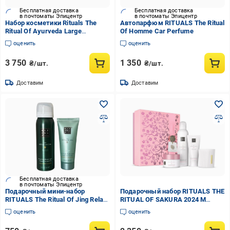
Бесплатная доставка
Бесплатная доставка
в почтоматы Эпицентр
в почтоматы Эпицентр
Набор косметики Rituals The
Автопарфюм RITUALS The Ritual
Ritual Of Ayurveda Large
Of Homme Car Perfume
(203240)
оценить
оценить
3 750
1 350
₴/шт.
₴/шт.
Доставим
Доставим
Бесплатная доставка
в почтоматы Эпицентр
Подарочный мини-набор
Подарочный набор RITUALS THE
RITUALS The Ritual Of Jing Relax
RITUAL OF SAKURA 2024 M
& Restore пенка 50 мл/маска
(28326040)
оценить
оценить
для рук 40 мл