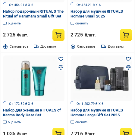
От 454.21 ₴ X 6
От 454.21 ₴ X 6
Набор подарочный RITUALS The
Набор для мужчин RITUALS
Ritual of Hammam Small Gift Set
Homme Small 2025
оценить
оценить
2 725
2 725
₴/шт.
₴/шт.
Cамовывоз
Доставим
Cамовывоз
Доставим
От 172.52 ₴ X 6
От 1 202.79 ₴ X 6
Набор для женщин RITUALS of
Набор для мужчин RITUALS
Karma Body Care Set
Homme Large Gift Set 2025
оценить
оценить
1 035
7 216
₴/шт.
₴/шт.