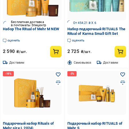
Бесплатная доставка
От 454.21 ₴ X 6
в почтоматы Эпицентр
Набор The Ritual of Mehr M NEW
Набор подарочный RITUALS The
Ritual of Karma Small Gift Set
оценить
оценить
2 590
2 725
₴/шт.
₴/шт.
Доставим
Cамовывоз
Доставим
Подарочный набор Rituals of
Подарочный набор RITUALS of
Mehr size L 2024)
Mehr S