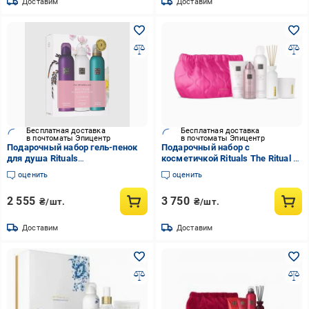
Доставим
Доставим
Бесплатная доставка
Бесплатная доставка
в почтоматы Эпицентр
в почтоматы Эпицентр
Подарочный набор гель-пенок
Подарочный набор с
для душа Rituals
косметичкой Rituals The Ritual of
Yozakura/Sakura/Karma One size
Sakura Large Gift Set (203349)
оценить
оценить
(196078)
2 555
3 750
₴/шт.
₴/шт.
Доставим
Доставим