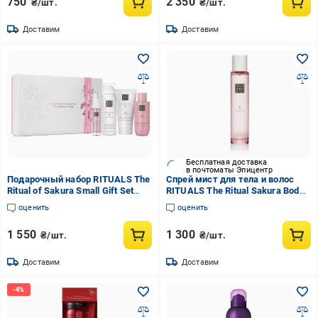
750
2 350
₴/шт.
₴/шт.
Доставим
Доставим
Бесплатная доставка
в почтоматы Эпицентр
Подарочный набор RITUALS The
Спрей мист для тела и волос
Ritual of Sakura Small Gift Set
RITUALS The Ritual Sakura Body
(2794692395)
Mist 50 мл
оценить
оценить
1 550
1 300
₴/шт.
₴/шт.
Доставим
Доставим