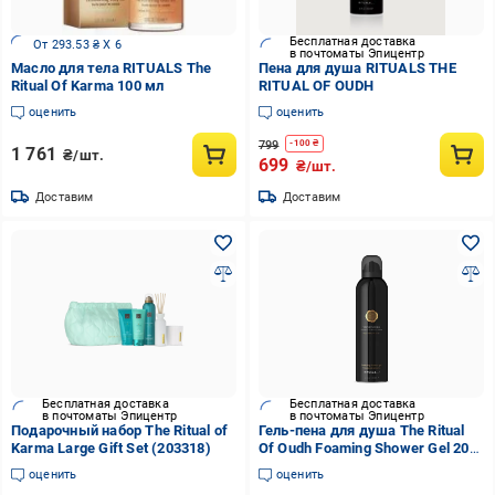
Бесплатная доставка
От 293.53 ₴ X 6
в почтоматы Эпицентр
Масло для тела RITUALS The
Пена для душа RITUALS THE
Ritual Of Karma 100 мл
RITUAL OF OUDH
оценить
оценить
799
-
100
₴
1 761
₴/шт.
699
₴/шт.
Доставим
Доставим
Бесплатная доставка
Бесплатная доставка
в почтоматы Эпицентр
в почтоматы Эпицентр
Подарочный набор The Ritual of
Гель-пена для душа The Ritual
Karma Large Gift Set (203318)
Of Oudh Foaming Shower Gel 200
мл (101928)
оценить
оценить