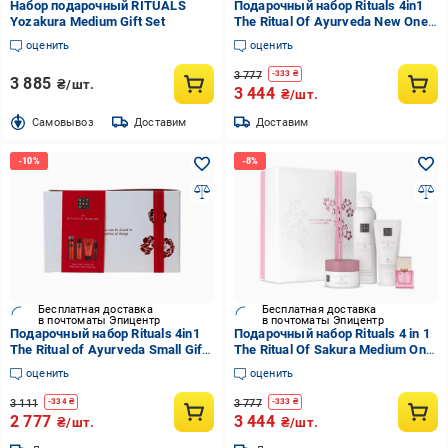
Набор подарочный RITUALS
Подарочный набор Rituals 4in1
Yozakura Medium Gift Set
The Ritual Of Ayurveda New One
size (35118055)
оценить
оценить
3 777
-
333
₴
3 885
₴/шт.
3 444
₴/шт.
Cамовывоз
Доставим
Доставим
Бесплатная доставка
Бесплатная доставка
в почтоматы Эпицентр
в почтоматы Эпицентр
Подарочный набор Rituals 4in1
Подарочный набор Rituals 4 in 1
The Ritual of Ayurveda Small Gift
The Ritual Of Sakura Medium One
Set One size (35118071)
size (35118069)
оценить
оценить
3 111
3 777
-
334
₴
-
333
₴
2 777
3 444
₴/шт.
₴/шт.