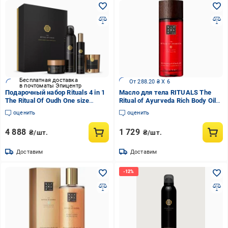
Бесплатная доставка
От 288.20 ₴ X 6
в почтоматы Эпицентр
Подарочный набор Rituals 4 in 1
Масло для тела RITUALS The
The Ritual Of Oudh One size
Ritual of Ayurveda Rich Body Oil
(35118162)
100 мл
оценить
оценить
4 888
1 729
₴/шт.
₴/шт.
Доставим
Доставим