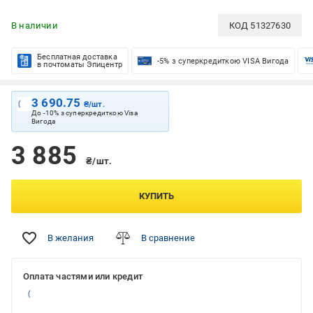
В наличии
КОД
51327630
Бесплатная доставка
-5% з суперкредиткою VISA Вигода
в почтоматы Эпицентр
3 690.75
₴/шт.
До -10% з суперкредиткою Visa
Вигода
3 885
₴/шт.
КУПИТЬ
В желания
В сравнение
Оплата частями или кредит