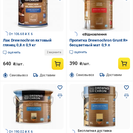
От 106.68 ₴ X 6
Лак Drewnochron яхтовый
Пропитка Drewnochron Grunt R+
глянец 0,8 л 0,9 кг
бесцветный мат 0,9 л
оценить
оценить
2 варианта
390
640
₴/шт.
₴/шт.
Cамовывоз
Доставим
Cамовывоз
Доставим
Бесплатная доставка
От 190.02 ₴ X 6