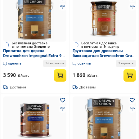
Бесплатная доставка
Бесплатная доставка
в почтоматы Эпицентр
в почтоматы Эпицентр
Пропитка для дерева
Грунтовка для древесины
Drewnochron Impregnat Extra 9 л
биозащитная Drewnochron Grunt
Японская вишня (2790718663)
R 4,5 л (2790745387)
оценить
оценить
36 вариантов
3 варианта
3 590
1 860
₴/шт.
₴/шт.
Доставим
Доставим