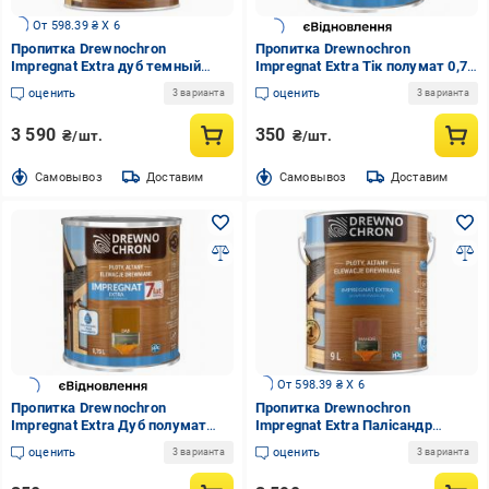
От 598.39 ₴ X 6
Пропитка Drewnochron
Пропитка Drewnochron
Impregnat Extra дуб темный
Impregnat Extra Тік полумат 0,75
полумат 9 л
л 0,81 кг
оценить
оценить
3 варианта
3 варианта
3 590
350
₴/шт.
₴/шт.
Cамовывоз
Доставим
Cамовывоз
Доставим
От 598.39 ₴ X 6
Пропитка Drewnochron
Пропитка Drewnochron
Impregnat Extra Дуб полумат
Impregnat Extra Палісандр
0,75 л 0,81 кг
середній полумат 9 л 9,43 кг
оценить
оценить
3 варианта
3 варианта