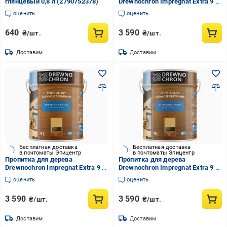
глянцевый 0,8 л (2790752378)
Drewnochron Impregnat Extra 9 л
Сосна (2790695344)
оценить
оценить
640
3 590
₴/шт.
₴/шт.
Доставим
Доставим
Бесплатная доставка
Бесплатная доставка
в почтоматы Эпицентр
в почтоматы Эпицентр
Пропитка для дерева
Пропитка для дерева
Drewnochron Impregnat Extra 9 л
Drewnochron Impregnat Extra 9 л
Белый (2790686219)
Венге (2790729395)
оценить
оценить
3 590
3 590
₴/шт.
₴/шт.
Доставим
Доставим