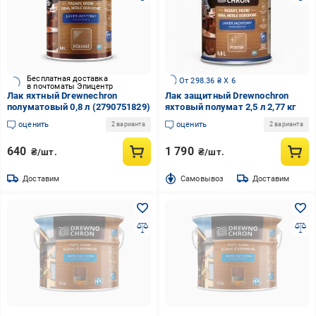
Бесплатная доставка
От 298.36 ₴ X 6
в почтоматы Эпицентр
Лак яхтный Drewnechron
Лак защитный Drewnochron
полуматовый 0,8 л (2790751829)
яхтовый полумат 2,5 л 2,77 кг
оценить
оценить
2 варианта
2 варианта
640
1 790
₴/шт.
₴/шт.
Доставим
Cамовывоз
Доставим