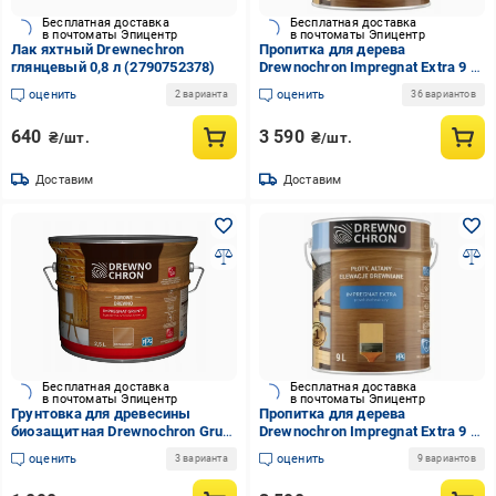
Бесплатная доставка
Бесплатная доставка
в почтоматы Эпицентр
в почтоматы Эпицентр
Лак яхтный Drewnechron
Пропитка для дерева
глянцевый 0,8 л (2790752378)
Drewnochron Impregnat Extra 9 л
Кедр (2790704668)
оценить
оценить
2 варианта
36 вариантов
640
3 590
₴/шт.
₴/шт.
Доставим
Доставим
Бесплатная доставка
Бесплатная доставка
в почтоматы Эпицентр
в почтоматы Эпицентр
Грунтовка для древесины
Пропитка для дерева
биозащитная Drewnochron Grunt
Drewnochron Impregnat Extra 9 л
R 2,5 л (2790744326)
Натуральная сосна
оценить
оценить
3 варианта
9 вариантов
(2790691594)