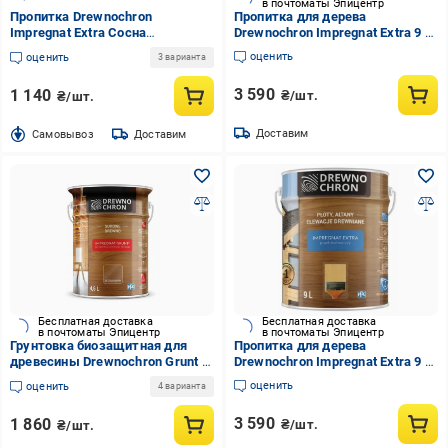
в почтоматы Эпицентр
Пропитка Drewnochron
Пропитка для дерева
Impregnat Extra Сосна
Drewnochron Impregnat Extra 9 л
натуральна полумат 2,5 л 2,69 кг
Дуб (2790697250)
оценить
оценить
3 варианта
3 590
1 140
₴/шт.
₴/шт.
Доставим
Cамовывоз
Доставим
Бесплатная доставка
Бесплатная доставка
в почтоматы Эпицентр
в почтоматы Эпицентр
Грунтовка биозащитная для
Пропитка для дерева
древесины Drewnochron Grunt R
Drewnochron Impregnat Extra 9 л
4,5 л (2790745387)
Зеленый (2790724764)
оценить
оценить
4 варианта
3 590
1 860
₴/шт.
₴/шт.