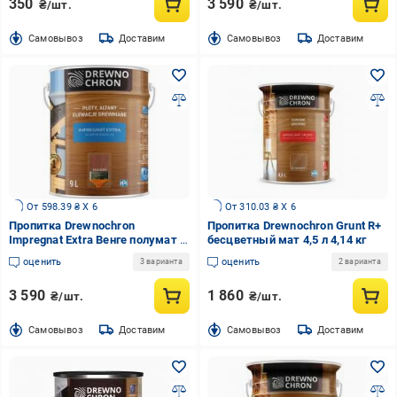
350
3 590
₴/шт.
₴/шт.
Cамовывоз
Доставим
Cамовывоз
Доставим
От 598.39 ₴ X 6
От 310.03 ₴ X 6
Пропитка Drewnochron
Пропитка Drewnochron Grunt R+
Impregnat Extra Венге полумат 9
бесцветный мат 4,5 л 4,14 кг
л 9,43 кг
оценить
оценить
3 варианта
2 варианта
3 590
1 860
₴/шт.
₴/шт.
Cамовывоз
Доставим
Cамовывоз
Доставим