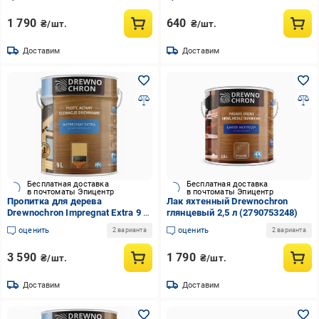
1 790
640
₴/шт.
₴/шт.
Доставим
Доставим
Бесплатная доставка
Бесплатная доставка
в почтоматы Эпицентр
в почтоматы Эпицентр
Пропитка для дерева
Лак яхтенный Drewnochron
Drewnochron Impregnat Extra 9 л
глянцевый 2,5 л (2790753248)
Палисандр средний
оценить
оценить
2 варианта
2 варианта
(2790722393)
3 590
1 790
₴/шт.
₴/шт.
Доставим
Доставим