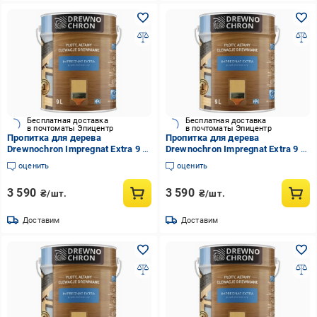
Бесплатная доставка
Бесплатная доставка
в почтоматы Эпицентр
в почтоматы Эпицентр
Пропитка для дерева
Пропитка для дерева
Drewnochron Impregnat Extra 9 л
Drewnochron Impregnat Extra 9 л
Натуральная сосна
Кедр (2790704668)
оценить
оценить
(2790691594)
3 590
3 590
₴/шт.
₴/шт.
Доставим
Доставим