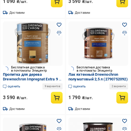
1 090
3 590
₴/шт.
₴/шт.
Доставим
Доставим
Бесплатная доставка
Бесплатная доставка
в почтоматы Эпицентр
в почтоматы Эпицентр
Пропитка для дерева
Лак яхтенный Drewnochron
Drewnochron Impregnat Extra 9 л
полуматовый 2,5 л (2790752092)
Натуральная сосна
оценить
оценить
9 вариантов
2 варианта
(2790691594)
3 590
1 790
₴/шт.
₴/шт.
Доставим
Доставим