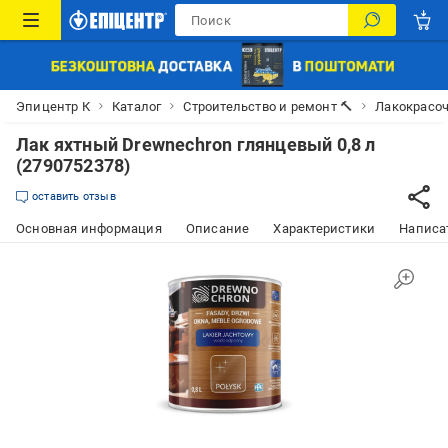
Эпицентр К
Каталог
Строительство и ремонт 🔨
Лакокрасо
Лак яхтный Drewnechron глянцевый 0,8 л
(2790752378)
оставить отзыв
Основная информация
Описание
Характеристики
Написат