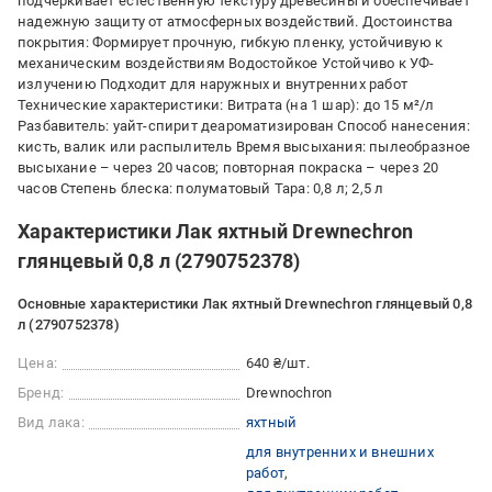
подчеркивает естественную текстуру древесины и обеспечивает
надежную защиту от атмосферных воздействий. Достоинства
покрытия: Формирует прочную, гибкую пленку, устойчивую к
механическим воздействиям Водостойкое Устойчиво к УФ-
излучению Подходит для наружных и внутренних работ
Технические характеристики: Витрата (на 1 шар): до 15 м²/л
Разбавитель: уайт-спирит деароматизирован Способ нанесения:
кисть, валик или распылитель Время высыхания: пылеобразное
высыхание – через 20 часов; повторная покраска – через 20
часов Степень блеска: полуматовый Тара: 0,8 л; 2,5 л
Характеристики Лак яхтный Drewnechron
глянцевый 0,8 л (2790752378)
Основные характеристики Лак яхтный Drewnechron глянцевый 0,8
л (2790752378)
Цена:
640 ₴/шт.
Бренд:
Drewnochron
Вид лака:
яхтный
для внутренних и внешних
работ