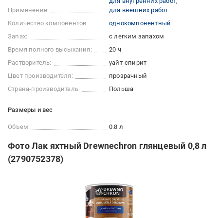
для внутренних работ
Применение:
для внешних работ
Количество компонентов:
однокомпонентный
Запах:
с легким запахом
Время полного высыхания:
20 ч
Растворитель:
уайт-спирит
Цвет производителя:
прозрачный
Страна-производитель:
Польша
Размеры и вес
Объем:
0.8 л
Фото Лак яхтный Drewnechron глянцевый 0,8 л
(2790752378)