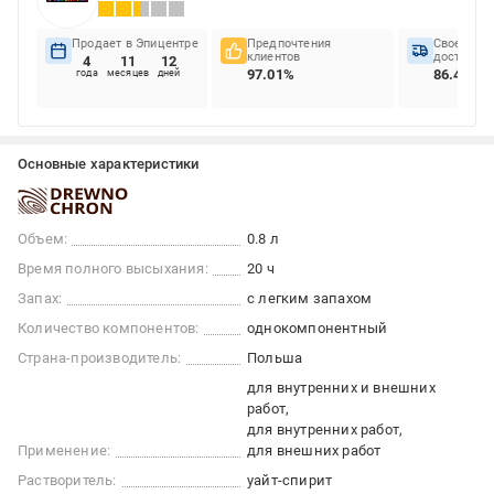
Продает в Эпицентре
Предпочтения
Своеврем
клиентов
доставок
4
11
12
97.01%
86.4%
года
месяцев
дней
Основные характеристики
Объем:
0.8 л
Время полного высыхания:
20 ч
Запах:
с легким запахом
Количество компонентов:
однокомпонентный
Страна-производитель:
Польша
для внутренних и внешних
работ
для внутренних работ
Применение:
для внешних работ
Растворитель:
уайт-спирит