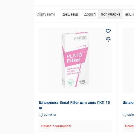
Сортувати
дешевші
дорогі
популярні
акції
Шпаклівка Siniat Filler для швів ГКП 15
Шпаклі
кг
оцінити
оці
Немає в наявності
Немає