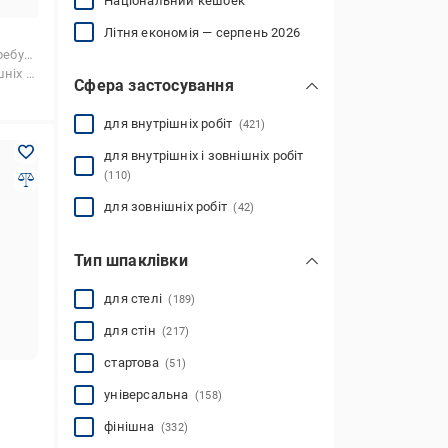
Національний кешбек
Літня економія — серпень 2026
риготування
 робіт
Сфера застосування
для внутрішніх робіт
(421)
для внутрішніх і зовнішніх робіт
(110)
для зовнішніх робіт
(42)
Тип шпаклівки
для стелі
(189)
для стін
(217)
стартова
(51)
універсальна
(158)
фінішна
(332)