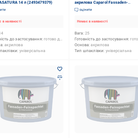
ASATURA 14 л (2493479379)
акрилова Caparol Fassaden-
Feinspachtel 25 кг (2620774090)
нити
оцінити
 в наявності
Немає в наявності
14
Вага
25
ність до застосування
готово до застосування
Готовність до застосування
готово до 
ва
акрилова
Основа
акрилова
паклівки
універсальна
Тип шпаклівки
універсальна