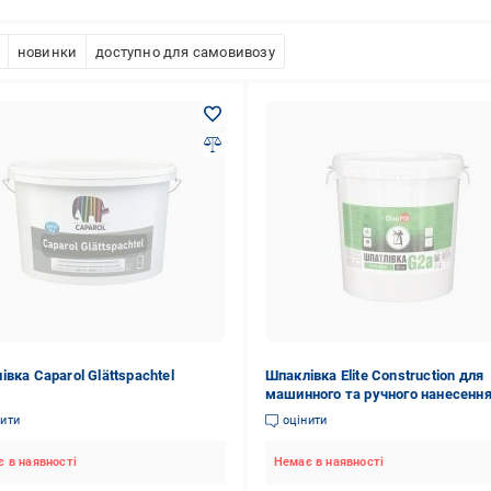
новинки
доступно для самовивозу
вка Caparol Glättspachtel
Шпаклівка Elite Construction для
машинного та ручного нанесенн
Garant-2а 30 кг
нити
оцінити
 в наявності
Немає в наявності