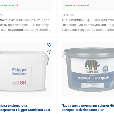
 в наявності
Немає в наявності
25
Вага
15
паклівки
фінішна,для стін,для стелі
Тип шпаклівки
фінішна,для стін,для
ність до застосування
потребує приготування
Готовність до застосування
потребує п
 застосування
для внутрішніх робіт
Сфера застосування
для зовнішніх робіт,для внутрішніх робіт,для внутріш
івка вирівнююча
Паста для заповнення тріщин Hist
озерниста Flugger Sandplast LSR
Sanopas-Holzrisspaste 1 кг