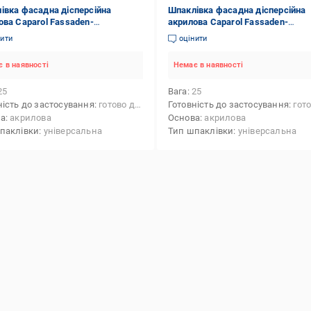
івка фасадна дісперсійна
Шпаклівка фасадна дісперсійна
ова Caparol Fassaden-
акрилова Caparol Fassaden-
achtel 25 кг (2620774090)
Feinspachtel 25 кг
нити
оцінити
 в наявності
Немає в наявності
25
Вага
25
ність до застосування
готово до застосування
Готовність до застосування
готово до 
ва
акрилова
Основа
акрилова
паклівки
універсальна
Тип шпаклівки
універсальна