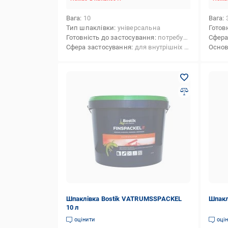
Вага
10
Вага
Тип шпаклівки
універсальна
Готов
Готовність до застосування
потребує приготування
Сфера
Сфера застосування
для внутрішніх і зовнішніх робіт
Осно
Шпаклівка Bostik VATRUMSSPACKEL
Шпакл
10 л
оцінити
оці