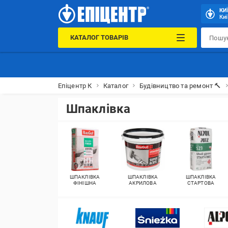
КИ
Киї
КАТАЛОГ ТОВАРІВ
Епіцентр К
Каталог
Будівництво та ремонт 🔨
Шпаклівка
ШПАКЛІВКА
ШПАКЛІВКА
ШПАКЛІВКА
ФІНІШНА
АКРИЛОВА
СТАРТОВА