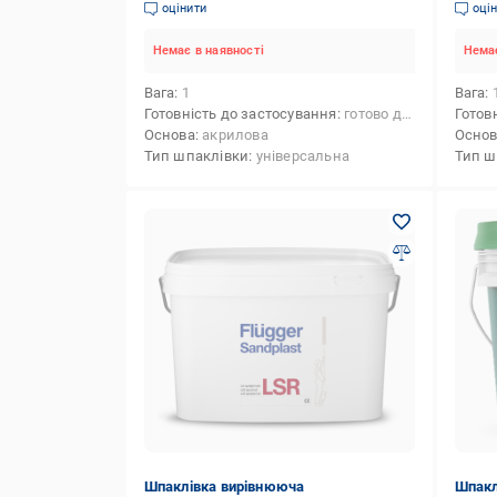
(2620814339)
15 л 
оцінити
оці
Немає в наявності
Немає
Вага
1
Вага
Готовність до застосування
готово до застосування
Готов
Основа
акрилова
Осно
Тип шпаклівки
універсальна
Тип ш
Шпаклівка вирівнююча
Шпакл