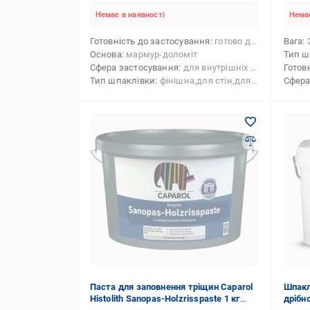
Немає в наявності
Немає
Готовність до застосування
готово до застосування
Вага
Основа
мармур-доломіт
Тип ш
Сфера застосування
для внутрішніх робіт
Готов
Тип шпаклівки
фінішна,для стін,для стелі
Сфера
Паста для заповнення тріщин Caparol
Шпакл
Histolith Sanopas-Holzrisspaste 1 кг
дрібн