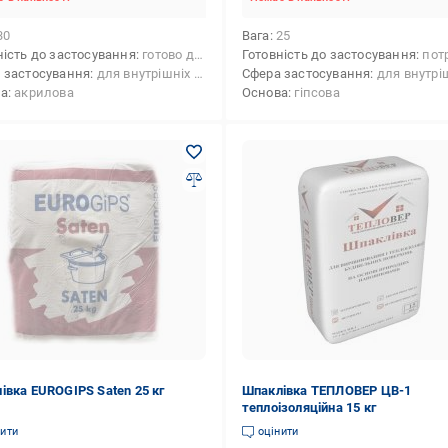
30
Вага
25
ність до застосування
готово до застосування
Готовність до застосування
потребує п
 застосування
для внутрішніх робіт
Сфера застосування
для внутрішніх
ва
акрилова
Основа
гіпсова
івка EUROGIPS Saten 25 кг
Шпаклівка ТЕПЛОВЕР ЦВ-1
теплоізоляційна 15 кг
нити
оцінити