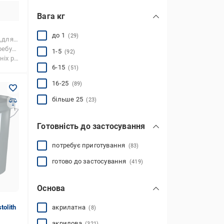
Вага кг
до 1
(29)
 стелі
риготування
1-5
(92)
ніх і зовнішніх робіт
6-15
(51)
16-25
(89)
більше 25
(23)
Готовність до застосування
потребує приготування
(83)
готово до застосування
(419)
Основа
olith
акрилатна
(8)
акрилова
(321)