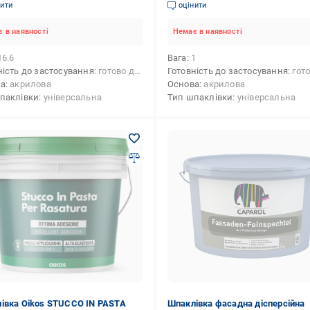
(2304081674)
нити
оцінити
 в наявності
Немає в наявності
16.6
Вага
1
ність до застосування
готово до застосування
Готовність до застосування
готово до 
ва
акрилова
Основа
акрилова
паклівки
універсальна
Тип шпаклівки
універсальна
івка Oikos STUCCO IN PASTA
Шпаклівка фасадна дісперсійна