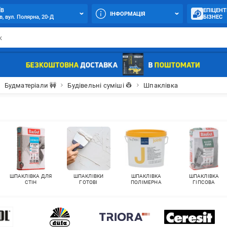
ЇВ
ЕПІЦЕНТ
ІНФОРМАЦІЯ
в, вул. Полярна, 20-Д
БІЗНЕС
Будматеріали 🚧
Будівельні суміші 👷
Шпаклівка
ШПАКЛІВКА ДЛЯ
ШПАКЛІВКИ
ШПАКЛІВКА
ШПАКЛІВКА
СТІН
ГОТОВІ
ПОЛІМЕРНА
ГІПСОВА