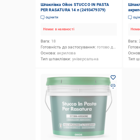
Шпаклівка Oikos STUCCO IN PASTA
Шпакл
PER RASATURA 14 л (2493479379)
акрил
Feinsp
оцінити
оці
Немає в наявності
Немає
Вага
18
Вага
Готовність до застосування
готово до застосування
Готов
Основа
акрилова
Осно
Тип шпаклівки
універсальна
Тип ш