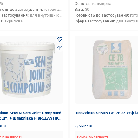
25
Основа
полімерна
ність до застосування
готово до застосування
Вага
30
 застосування
для внутрішніх робіт
Готовність до застосування
готово до 
ва
акрилова
Сфера застосування
для внутрішніх
івка SEMIN Sem Joint Compоund
Шпаклівка SEMIN СЕ-78 25 кг фі
 2 шт. + Шпаклівка FIBRELASTIK
нити
оцінити
 в наявності
Немає в наявності