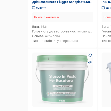
дрібнозерниста Flugger Sandplast LSR
PER R
15 л
оцінити
оці
Немає в наявності
Немає
Вага
16.6
Вага
Готовність до застосування
готово до застосування
Готов
Основа
акрилова
Осно
Тип шпаклівки
універсальна
Тип ш