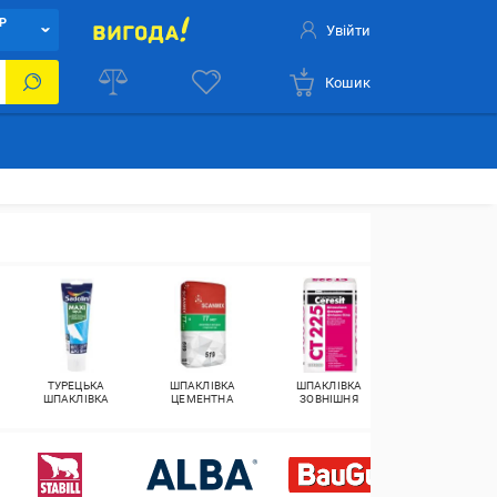
Р
Увійти
Кошик
ТУРЕЦЬКА
ШПАКЛІВКА
ШПАКЛІВКА
ШПАКЛІВКА ДЛ
ШПАКЛІВКА
ЦЕМЕНТНА
ЗОВНІШНЯ
ШВІВ
ГІПСОКАРТОН