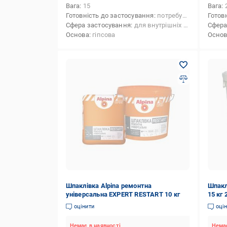
Вага
15
Вага
Готовність до застосування
потребує приготування
Готов
Сфера застосування
для внутрішніх робіт
Сфера
Основа
гіпсова
Осно
Шпаклівка Alpina ремонтна
Шпакл
універсальна EXPERT RESTART 10 кг
15 кг
300г
оцінити
оці
Немає в наявності
Немає