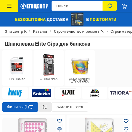
Эпицентр К
Каталог
Строительство и ремонт 🔨
Строймате
Шпаклевка Elite Gips для балкона
ГРУНТОВКА
ШТУКАТУРКА
ДЕКОРАТИВНАЯ
ШТУКАТУРКА
Фильтры (1)
очистить все