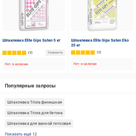
Шпаклевка Elite Gips Saten 5 кг
Шпаклевка Elite Gips Saten Eko
25 кг
1
1
3 варианта
Нет в наличии
Нет в наличии
Популярные запросы
Шпаклевка Triora финишная
Шпаклевка Triora для бетона
Шпаклевка для ванной гипсовая
Шпаклевка Element акриловая
Шпаклевка Master ® гипсовая
Шпаклевка Knauf финишная
Шпаклевка Dufa акриловая
Шпаклевка SEMIN для откосов
Шпаклевка под покраску цементная
Шпаклевка Aura® универсальная
Шпаклевка Elite Gips под обои
Шпаклевка для откосов известковая
Шпаклевка Sniezka для бетона
Шпаклевка Aura® паропроницаемая
Шпаклевка финишная Турция
Показать ещё 12