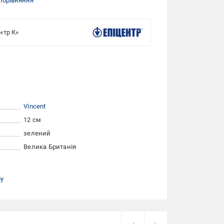
порівняння
нтр К»
Vincent
12 см
зелений
Велика Британія
ру