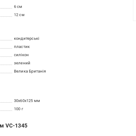
6 см
12 см
кондитерські
пластик
силікон
зелений
Велика Британія
30x60x125 мм
100 г
см VC-1345