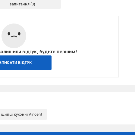
запитання
залишили відгук, будьте першим!
АПИСАТИ ВІДГУК
 щипці кухонні Vincent