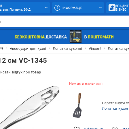
ЇВ
ЕПІЦЕНТ
ІНФОРМАЦІЯ
в, вул. Полярна, 20-Д
БІЗНЕС
🍴
Аксесуари для кухні
Лопатки кухонні
Vincent
Лопатка кух
12 см VC-1345
исати відгук про товар
Немає в наявності
Переглянути сх
Лопатки кухон