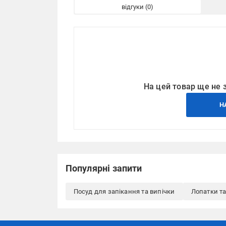
відгуки
На цей товар ще не 
Н
Популярні запити
Посуд для запікання та випічки
Лопатки та