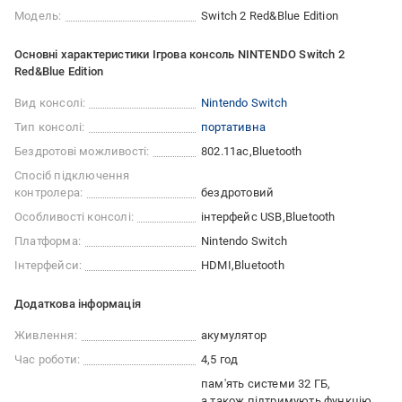
Модель:
Switch 2 Red&Blue Edition
Основні характеристики Ігрова консоль NINTENDO Switch 2
Red&Blue Edition
Вид консолі:
Nintendo Switch
Тип консолі:
портативна
Бездротові можливості:
802.11ac
Bluetooth
Спосіб підключення
контролера:
бездротовий
Особливості консолі:
інтерфейс USB
Bluetooth
Платформа:
Nintendo Switch
Інтерфейси:
HDMI
Bluetooth
Додаткова інформація
Живлення:
акумулятор
Час роботи:
4,5 год
пам'ять системи 32 ГБ
а також підтримують функцію