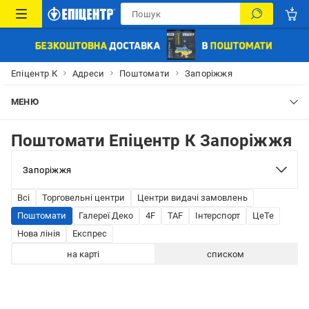
Епіцентр К
Адреси
Поштомати
Запоріжжя
МЕНЮ
Поштомати Епіцентр К Запоріжжя
Всі
Торговельні центри
Центри видачі замовлень
Поштомати
Галереї Деко
4F
TAF
Інтерспорт
ЦеТе
Нова лінія
Експрес
на карті
списком