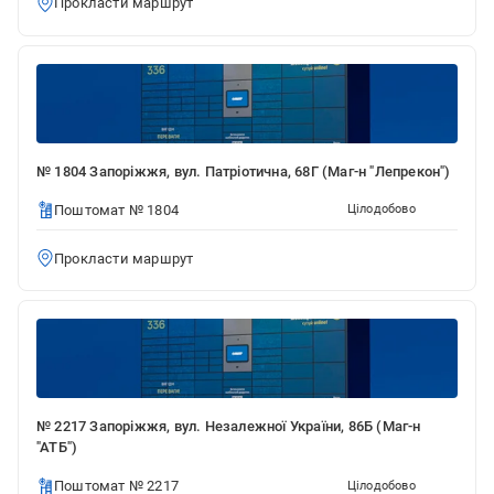
Прокласти маршрут
№ 1804 Запоріжжя, вул. Патріотична, 68Г (Маг-н "Лепрекон")
Поштомат № 1804
Цілодобово
Прокласти маршрут
№ 2217 Запоріжжя, вул. Незалежної України, 86Б (Маг-н
"АТБ")
Поштомат № 2217
Цілодобово