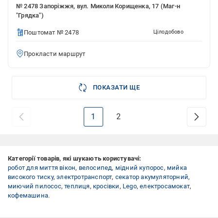
№ 2478 Запоріжжя, вул. Миколи Корищенка, 17 (Маг-н
"Грядка")
Поштомат № 2478
Цілодобово
Прокласти маршрут
ПОКАЗАТИ ЩЕ
1
2
Категорії товарів, які шукають користувачі:
робот для миття вікон
,
велосипед
,
мідний купорос
,
мийка
високого тиску
,
электротранспорт
,
секатор акумуляторний
,
миючий пилосос
,
теплиця
,
кросівки
,
Lego
,
електросамокат
,
кофемашина
.