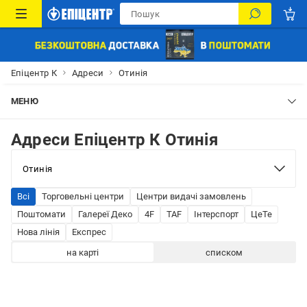
Епіцентр К
Адреси
Отинія
МЕНЮ
Адреси Епіцентр К Отинія
Всі
Торговельні центри
Центри видачі замовлень
Поштомати
Галереї Деко
4F
TAF
Інтерспорт
ЦеТе
Нова лінія
Експрес
на карті
списком