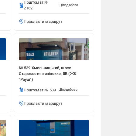
Поштомат №
Цілодобово
2162
Прокласти маршрут
№ 539 Хмельницький, шосе
Старокостянтинівське, 5В (ЖК
"Рауш")
Поштомат № 539
Цілодобово
Прокласти маршрут