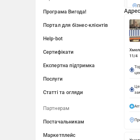
П
Адрес
Програма Вигода!
Портал для бізнес-клієнтів
Хме
Е
Help-bot
Хмель
Ц
Сертифікати
11/4
П
Експертна підтримка
То
це
Послуги
Хме
Це
Статті та огляди
за
Е
Ап
Партнерам
Ц
Пр
Постачальникам
П
Маркетплейс