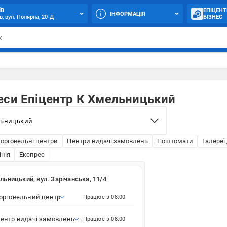
ЇВ
ЕПІЦЕНТ
ІНФОРМАЦІЯ
в, вул. Полярна, 20-Д
БІЗНЕС
еси Епіцентр К Хмельницький
Торговельні центри
Центри видачі замовлень
Поштомати
Галереї
інія
Експрес
льницький, вул. Зарічанська, 11/4
орговельний центр
Працює з 08:00
ентр видачі замовлень
Працює з 08:00