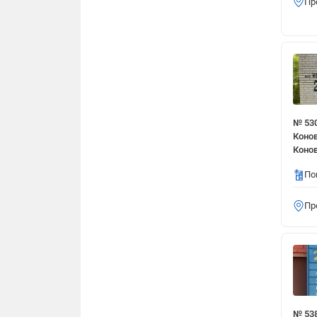
Пр
№ 530
Конов
Конов
По
Пр
№ 53