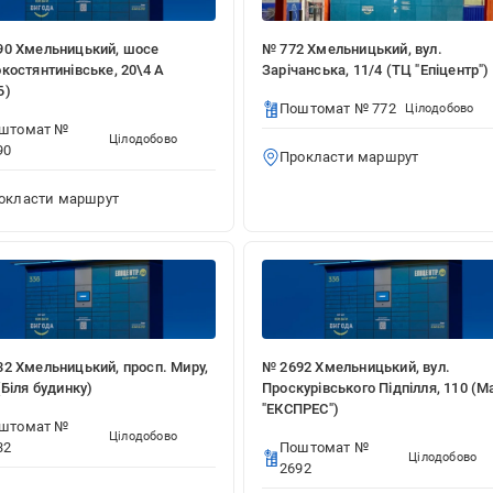
90 Хмельницький, шосе
№ 772 Хмельницький, вул.
костянтинівське, 20\4 А
Зарічанська, 11/4 (ТЦ "Епіцентр")
Б)
Поштомат № 772
Цілодобово
штомат №
Цілодобово
90
Прокласти маршрут
окласти маршрут
2 Хмельницький, просп. Миру,
№ 2692 Хмельницький, вул.
(Біля будинку)
Проскурівського Підпілля, 110 (М
"ЕКСПРЕС")
штомат №
Цілодобово
32
Поштомат №
Цілодобово
2692