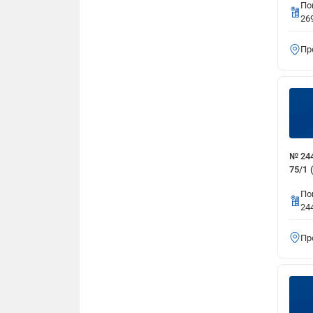
По
26
№ 2
(Маг
Пр
П
П
№ 2
№ 244
(Маг
75/1 
П
По
24
П
Пр