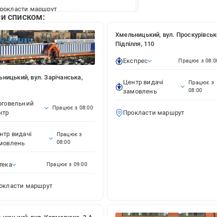
рокласти маршрут
и списком:
Хмельницький, вул. Проскурівськ
льницький, вул. Кармелюка, 3-А
Підпілля, 110
кспрес
Працює з 08:00
Експрес
Працює з 08:0
ницький, вул. Зарічанська,
ентр видачі замовлень
Працює з 08:00
Центр видачі
Працює з
08:00
замовлень
рокласти маршрут
рговельний
Працює з 08:00
нтр
Прокласти маршрут
льницький, вул. Панаса Мирного, 24
нтр видачі
Працює з
08:00
мовлень
кспрес
Працює з 08:00
тека
Працює з 09:00
ентр видачі замовлень
Працює з 08:00
окласти маршрут
рокласти маршрут