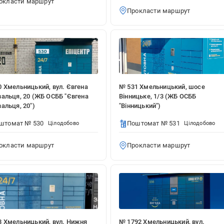
окласти маршрут
Прокласти маршрут
 Хмельницький, вул. Євгена
№ 531 Хмельницький, шосе
альця, 20 (ЖБ ОСББ "Євгена
Вінницьке, 1/3 (ЖБ ОСББ
альця, 20")
"Вінницький")
штомат № 530
Поштомат № 531
Цілодобово
Цілодобово
окласти маршрут
Прокласти маршрут
8 Хмельницький, вул. Нижня
№ 1792 Хмельницький, вул.