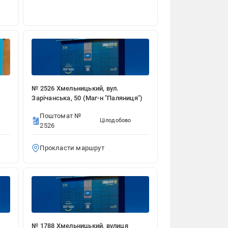
№ 2526 Хмельницький, вул.
Зарічанська, 50 (Маг-н "Паляниця")
Поштомат №
Цілодобово
2526
Прокласти маршрут
№ 1788 Хмельницький, вулиця