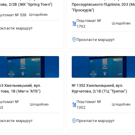
ова, 2/2В (ЖК "Spring Town")
Проскурівського Підпілля, 203 (М
"Проскурів")
штомат № 538
Цілодобово
Поштомат №
Цілодобово
1792
окласти маршрут
Прокласти маршрут
3 Хмельницький, вул.
№ 1352 Хмельницький, вул.
това, 1В (Маг-н "АТБ")
Курчатова, 2/1Б (ТЦ "Тритон")
штомат №
Поштомат №
Цілодобово
Цілодобово
63
1352
окласти маршрут
Прокласти маршрут