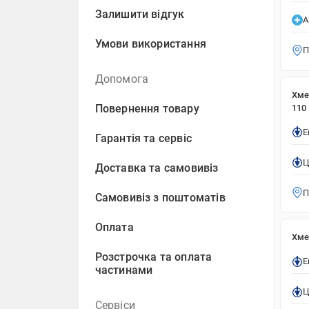
Залишити відгук
А
Умови використання
П
Допомога
Хме
Повернення товару
110
Е
Гарантія та сервіс
Ц
Доставка та самовивіз
П
Самовивіз з поштоматів
Оплата
Хме
Розстрочка та оплата
Е
частинами
Ц
Сервіси