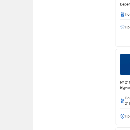
Берег
По
Пр
№ 216
Курча
По
21
Пр