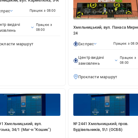
ницький, вул. Кармелюка, 3-А
789 Хмельницький, вул. Маршала
совського, 17 (Маг-н "Гетьман")
спрес
Працює з 08:00
оштомат № 1789
Цілодобово
нтр видачі
Працює з
Хмельницький, вул. Панаса Мирно
08:00
мовлень
24
рокласти маршрут
окласти маршрут
Експрес
Працює з 08:0
691 Хмельницький, вул. Прибузька, 34/1
Центр видачі
Працює з
г-н "Кошик")
08:00
замовлень
оштомат № 2691
Цілодобово
Прокласти маршрут
рокласти маршрут
441 Хмельницький, пров. Будівельників,
 (ОСББ)
оштомат № 2441
Цілодобово
1 Хмельницький, вул.
№ 2441 Хмельницький, пров.
зька, 34/1 (Маг-н "Кошик")
Будівельників, 5\1 (ОСББ)
рокласти маршрут