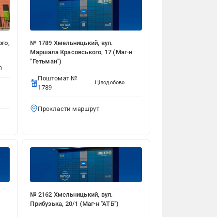
го,
№ 1789 Хмельницький, вул.
Маршала Красовського, 17 (Маг-н
"Гетьман")
0
Поштомат №
Цілодобово
1789
Прокласти маршрут
№ 2162 Хмельницький, вул.
Прибузька, 20/1 (Маг-н "АТБ")