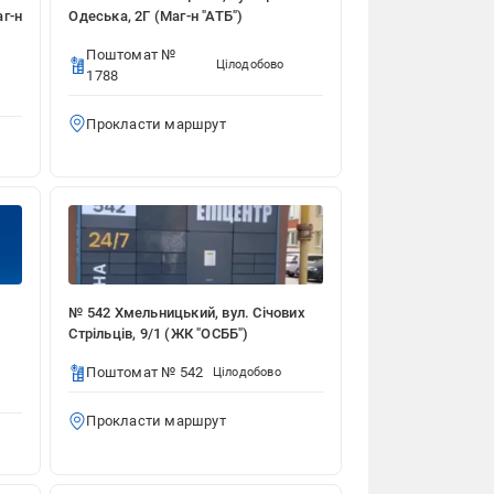
аг-н
Одеська, 2Г (Маг-н "АТБ")
Поштомат №
Цілодобово
1788
Прокласти маршрут
№ 542 Хмельницький, вул. Січових
Стрільців, 9/1 (ЖК "ОСББ")
Поштомат № 542
Цілодобово
Прокласти маршрут