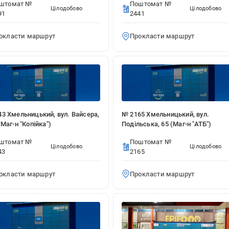
штомат №
Поштомат №
Цілодобово
Цілодобово
91
2441
162 Хмельницький, вул. Прибузька, 20/1
-н "АТБ")
окласти маршрут
Прокласти маршрут
оштомат № 2162
Цілодобово
рокласти маршрут
443 Хмельницький, вул. Вайсера, 75/1
3 Хмельницький, вул. Вайсера,
№ 2165 Хмельницький, вул.
-н "Копійка")
(Маг-н "Копійка")
Подільська, 65 (Маг-н "АТБ")
оштомат № 2443
Цілодобово
штомат №
Поштомат №
Цілодобово
Цілодобово
43
2165
рокласти маршрут
окласти маршрут
Прокласти маршрут