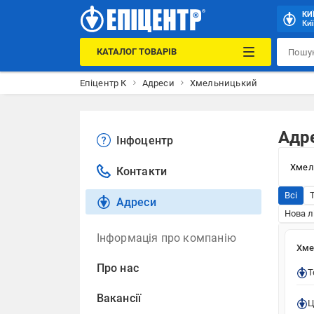
КИ
Киї
КАТАЛОГ ТОВАРІВ
Епіцентр К
Адреси
Хмельницький
Адр
Інфоцентр
Контакти
Всі
Адреси
Нова л
Інформація про компанію
Хме
Про нас
Т
Вакансії
Ц