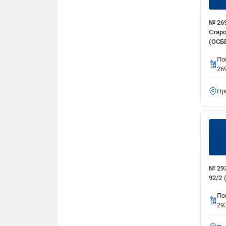
№ 26
Старо
(ОСБ
По
26
Пр
№ 293
92/2 
По
29