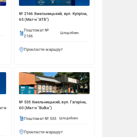
№ 2166 Хмельницький, вул. Купріна,
65 (Маг-н "АТБ")
Поштомат №
Цілодобово
2166
Прокласти маршрут
№ 535 Хмельницький, вул. Гагаріна,
аг-н
60 (Маг-н "Bulka")
Поштомат № 535
Цілодобово
Прокласти маршрут