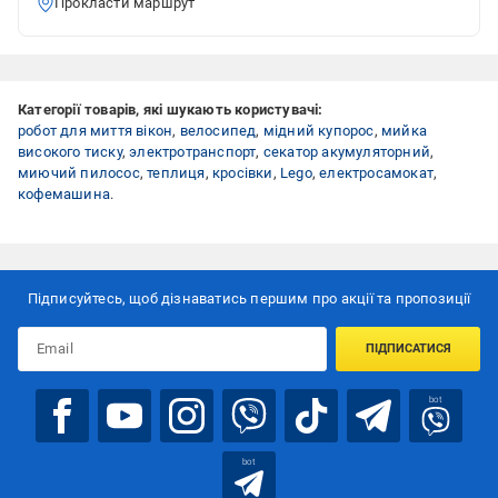
Прокласти маршрут
Категорії товарів, які шукають користувачі:
робот для миття вікон
,
велосипед
,
мідний купорос
,
мийка
високого тиску
,
электротранспорт
,
секатор акумуляторний
,
миючий пилосос
,
теплиця
,
кросівки
,
Lego
,
електросамокат
,
кофемашина
.
Підписуйтесь, щоб дізнаватись першим про акції та пропозиції
ПІДПИСАТИСЯ
bot
bot