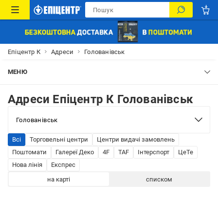
Епіцентр К
Адреси
Голованівськ
МЕНЮ
Адреси Епіцентр К Голованівськ
Всі
Торговельні центри
Центри видачі замовлень
Поштомати
Галереї Деко
4F
TAF
Інтерспорт
ЦеТе
Нова лінія
Експрес
на карті
списком