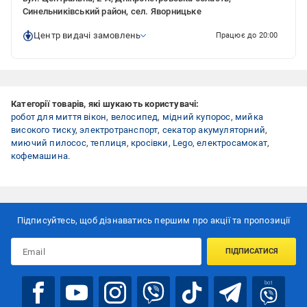
Синельниківський район, сел. Яворницьке
Центр видачі замовлень
Працює до 20:00
Категорії товарів, які шукають користувачі:
робот для миття вікон
,
велосипед
,
мідний купорос
,
мийка
високого тиску
,
электротранспорт
,
секатор акумуляторний
,
миючий пилосос
,
теплиця
,
кросівки
,
Lego
,
електросамокат
,
кофемашина
.
Підписуйтесь, щоб дізнаватись першим про акції та пропозиції
ПІДПИСАТИСЯ
bot