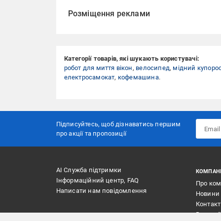
Розміщення реклами
Категорії товарів, які шукають користувачі:
робот для миття вікон
,
велосипед
,
мідний купоро
електросамокат
,
кофемашина
.
Підписуйтесь, щоб дізнаватись першим
про акції та пропозиції
АІ Служба підтримки
КОМПАН
Інформаційний центр, FAQ
Про ко
Написати нам повідомлення
Новини
Контак
Вакансі