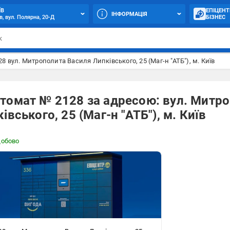
ЇВ
ЕПІЦЕНТ
ІНФОРМАЦІЯ
в, вул. Полярна, 20-Д
БІЗНЕС
8 вул. Митрополита Василя Липківського, 25 (Маг-н "АТБ"), м. Київ
томат № 2128 за адресою: вул. Митр
івського, 25 (Маг-н "АТБ"), м. Київ
добово