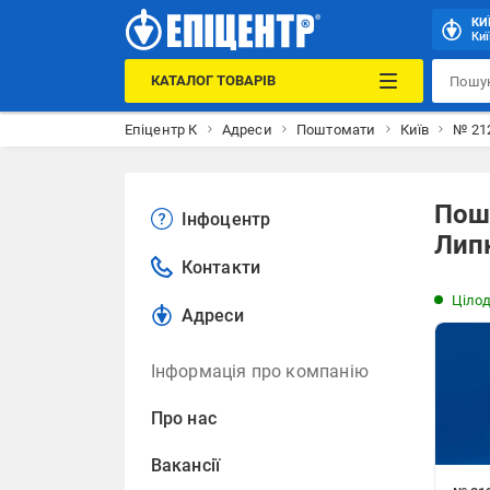
КИ
Киї
КАТАЛОГ ТОВАРІВ
Епіцентр К
Адреси
Поштомати
Київ
№ 212
Пош
Інфоцентр
Липк
Контакти
Ціло
Адреси
Інформація про компанію
Про нас
Вакансії