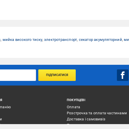
с
,
мийка високого тиску
,
электротранспорт
,
секатор акумуляторний
,
ми
ПІДПИСАТИСЯ
ІЯ
ПОКУПЦЕВІ
мпанію
Оплата
Розстрочка та оплата частинами
ти
Доставка і самовивіз
ї
Повернення товару