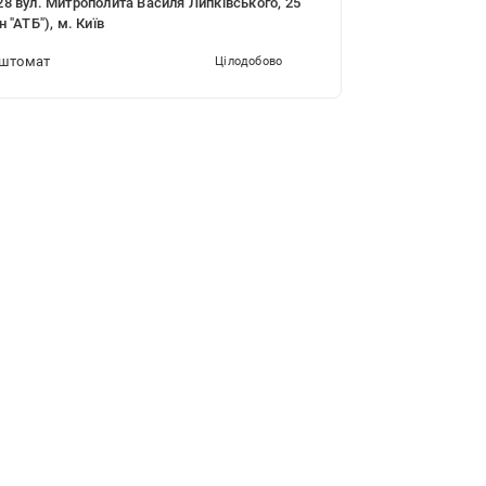
8 вул. Митрополита Василя Липківського, 25
н "АТБ"), м. Київ
штомат
Цілодобово